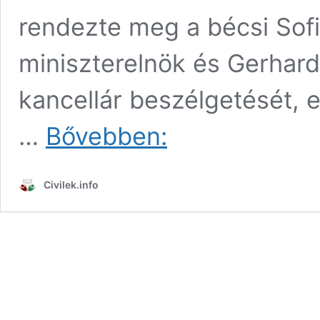
rendezte meg a bécsi Sof
miniszterelnök és Gerhar
kancellár beszélgetését, e
Az
…
Bővebben:
oroszok
és
az
Civilek.info
amerikaiak
is
az
erő
nyelvén
beszélnek,
ha
a
szaguk
nem