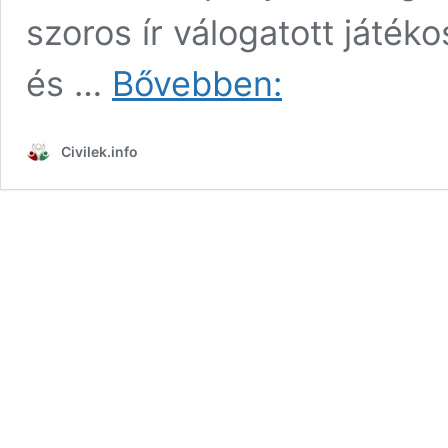
szoros ír válogatott játéko
Robbie
és …
Bővebben:
Keane
ül
le
Civilek.info
a
Fradi
kispadjára
(videóval)