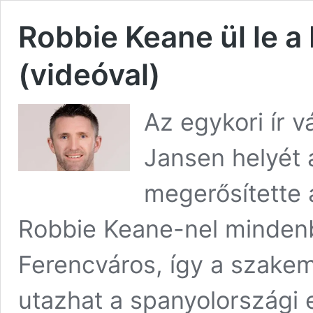
Robbie Keane ül le a 
(videóval)
Az egykori ír v
Jansen helyét a
megerősítette a
Robbie Keane-nel minden
Ferencváros, így a szake
utazhat a spanyolországi 