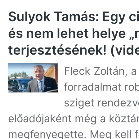
Sulyok Tamás: Egy ci
és nem lehet helye „
terjesztésének! (vid
Fleck Zoltán, a
forradalmat rob
sziget rendez
előadójaként még a köztár
megfenyegette. Meg kell fe