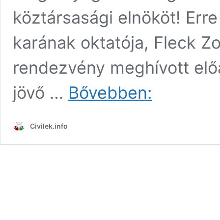
köztársasági elnököt! Erre 
karának oktatója, Fleck Zo
rendezvény meghívott előa
Sulyok
jövő …
Bővebben:
Tamás:
Egy
civilizált
Civilek.info
közéletben
nincs
és
nem
lehet
helye
„militáns”
közjogi
nézetek
terjesztésének!