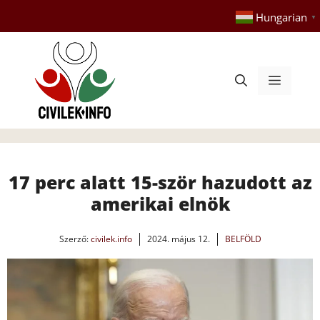
Kilépés
Hungarian
▼
a
tartalomba
Menü
17 perc alatt 15-ször hazudott az
amerikai elnök
Szerző:
civilek.info
2024. május 12.
BELFÖLD