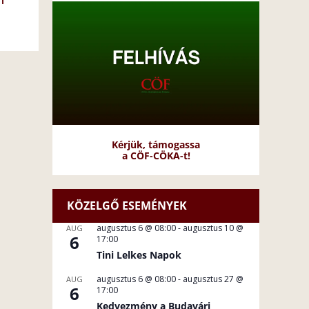
Kérjük, támogassa
a CÖF-CÖKA-t!
KÖZELGŐ ESEMÉNYEK
augusztus 6 @ 08:00
-
augusztus 10 @
AUG
6
17:00
Tini Lelkes Napok
augusztus 6 @ 08:00
-
augusztus 27 @
AUG
6
17:00
Kedvezmény a Budavári