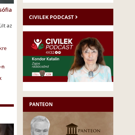
sófia
CIVILEK PODCAST
lt az
kre
-n
k
PANTEON