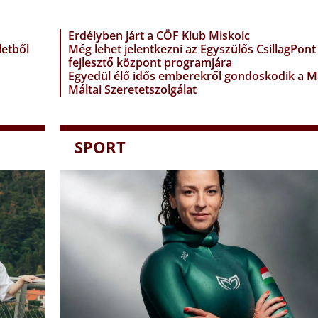
Erdélyben járt a CÖF Klub Miskolc
letből
Még lehet jelentkezni az Egyszülős CsillagPont
fejlesztő központ programjára
Egyedül élő idős emberekről gondoskodik a 
Máltai Szeretetszolgálat
SPORT