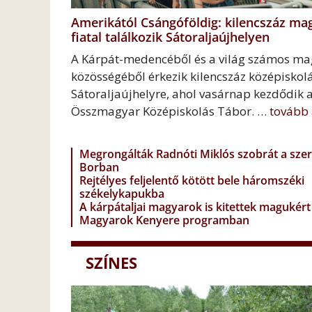
Amerikától Csángóföldig: kilencszáz ma
fiatal találkozik Sátoraljaújhelyen
A Kárpát-medencéből és a világ számos ma
közösségéből érkezik kilencszáz középiskol
Sátoraljaújhelyre, ahol vasárnap kezdődik a 
Összmagyar Középiskolás Tábor. …
tovább 
Megrongálták Radnóti Miklós szobrát a szer
Borban
Rejtélyes feljelentő kötött bele háromszéki
székelykapukba
A kárpátaljai magyarok is kitettek magukért
Magyarok Kenyere programban
SZÍNES