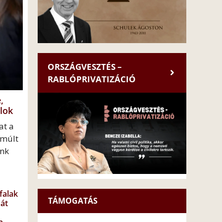
ORSZÁGVESZTÉS –
RABLÓPRIVATIZÁCIÓ
,
lok
at a
lmúlt
unk
falak
TÁMOGATÁS
át
n