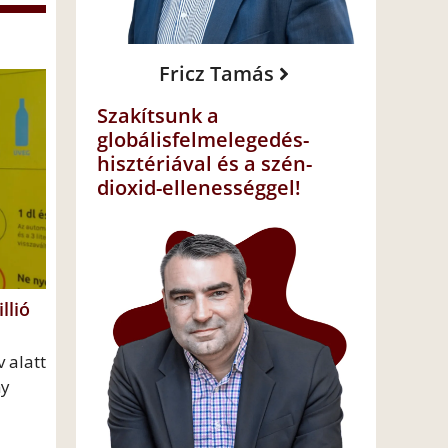
Fricz Tamás
Szakítsunk a
globálisfelmelegedés-
hisztériával és a szén-
dioxid-ellenességgel!
llió
 alatt
ny