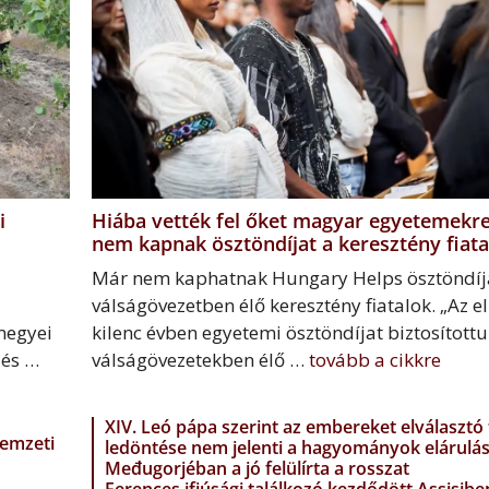
i
Hiába vették fel őket magyar egyetemekre
nem kapnak ösztöndíjat a keresztény fiata
Már nem kaphatnak Hungary Helps ösztöndíj
válságövezetben élő keresztény fiatalok. „Az e
rmegyei
kilenc évben egyetemi ösztöndíjat biztosított
 és …
válságövezetekben élő …
tovább a cikkre
XIV. Leó pápa szerint az embereket elválasztó 
nemzeti
ledöntése nem jelenti a hagyományok elárulás
Međugorjéban a jó felülírta a rosszat
Ferences ifjúsági találkozó kezdődött Assisibe