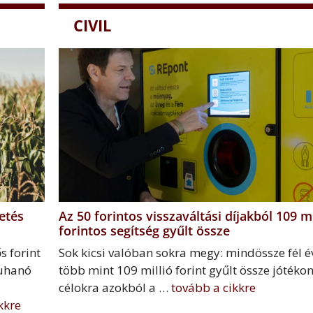
CIVIL
etés
Az 50 forintos visszaváltási díjakból 109 mi
forintos segítség gyűlt össze
s forint
Sok kicsi valóban sokra megy: mindössze fél év
zuhanó
több mint 109 millió forint gyűlt össze jótéko
célokra azokból a …
tovább a cikkre
kkre