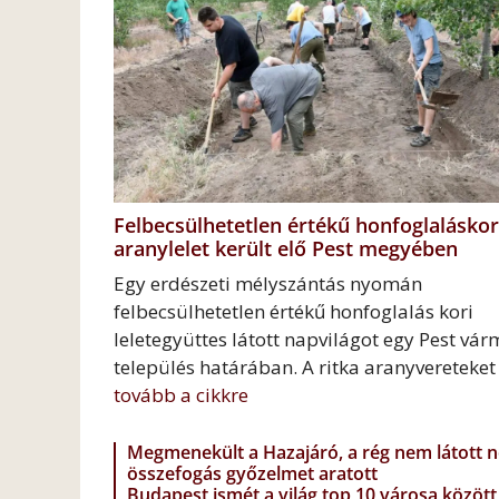
Felbecsülhetetlen értékű honfoglaláskor
aranylelet került elő Pest megyében
Egy erdészeti mélyszántás nyomán
felbecsülhetetlen értékű honfoglalás kori
leletegyüttes látott napvilágot egy Pest vá
település határában. A ritka aranyvereteket
tovább a cikkre
Megmenekült a Hazajáró, a rég nem látott 
összefogás győzelmet aratott
Budapest ismét a világ top 10 városa között