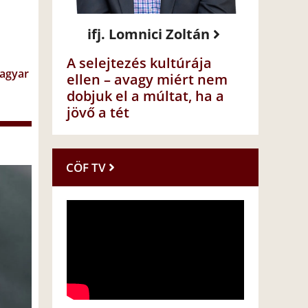
ifj. Lomnici Zoltán
A selejtezés kultúrája
Magyar
ellen – avagy miért nem
dobjuk el a múltat, ha a
jövő a tét
CÖF TV