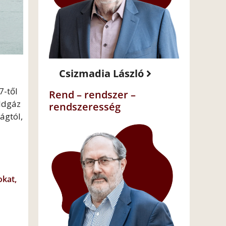
Csizmadia László
7-től
Rend – rendszer –
öldgáz
rendszeresség
ágtól,
okat,