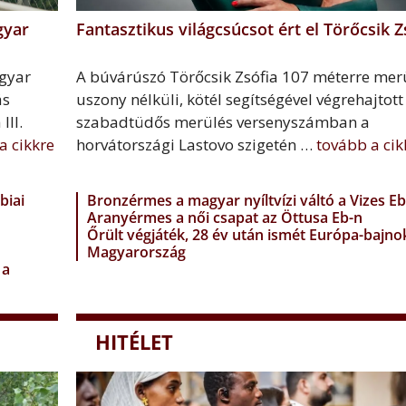
gyar
Fantasztikus világcsúcsot ért el Törőcsik Z
gyar
A búvárúszó Törőcsik Zsófia 107 méterre merü
ás
uszony nélküli, kötél segítségével végrehajtott
III.
szabadtüdős merülés versenyszámban a
a cikkre
horvátországi Lastovo szigetén …
tovább a cik
biai
Bronzérmes a magyar nyíltvízi váltó a Vizes Eb
Aranyérmes a női csapat az Öttusa Eb-n
Őrült végjáték, 28 év után ismét Európa-bajno
Magyarország
 a
HITÉLET