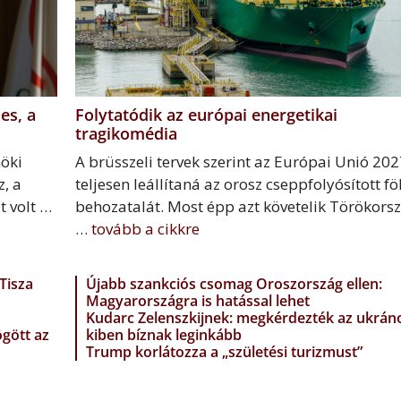
es, a
Folytatódik az európai energetikai
tragikomédia
nöki
A brüsszeli tervek szerint az Európai Unió 202
z, a
teljesen leállítaná az orosz cseppfolyósított f
t volt …
behozatalát. Most épp azt követelik Törökorsz
…
tovább a cikkre
Tisza
Újabb szankciós csomag Oroszország ellen:
Magyarországra is hatással lehet
Kudarc Zelenszkijnek: megkérdezték az ukrán
ögött az
kiben bíznak leginkább
Trump korlátozza a „születési turizmust”