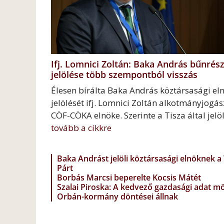
Ifj. Lomnici Zoltán: Baka András bűnrész
jelölése több szempontból visszás
Élesen bírálta Baka András köztársasági el
jelölését ifj. Lomnici Zoltán alkotmányjogás
CÖF-CÖKA elnöke. Szerinte a Tisza által jelöl
tovább a cikkre
Baka Andrást jelöli köztársasági elnöknek a 
Párt
Borbás Marcsi beperelte Kocsis Mátét
Szalai Piroska: A kedvező gazdasági adat m
Orbán-kormány döntései állnak