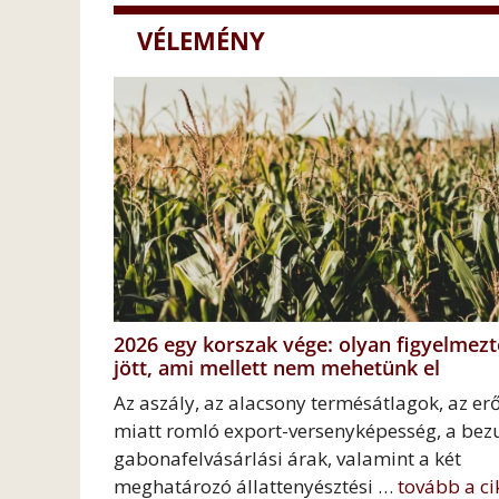
VÉLEMÉNY
2026 egy korszak vége: olyan figyelmezt
jött, ami mellett nem mehetünk el
Az aszály, az alacsony termésátlagok, az erő
miatt romló export-versenyképesség, a be
gabonafelvásárlási árak, valamint a két
meghatározó állattenyésztési …
tovább a ci