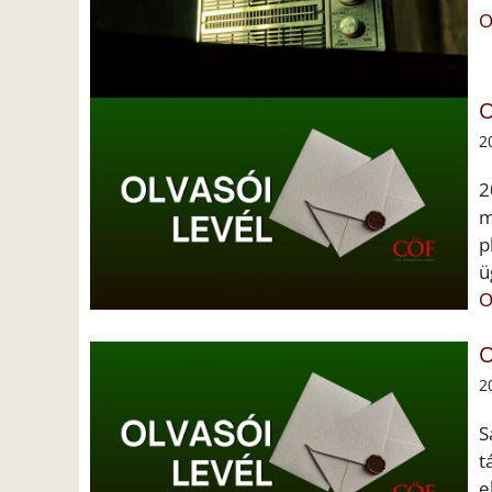
O
O
2
2
m
p
ü
O
O
2
S
t
e