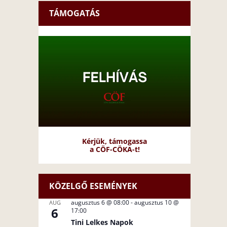
TÁMOGATÁS
Kérjük, támogassa
a CÖF-CÖKA-t!
KÖZELGŐ ESEMÉNYEK
augusztus 6 @ 08:00
-
augusztus 10 @
AUG
6
17:00
Tini Lelkes Napok