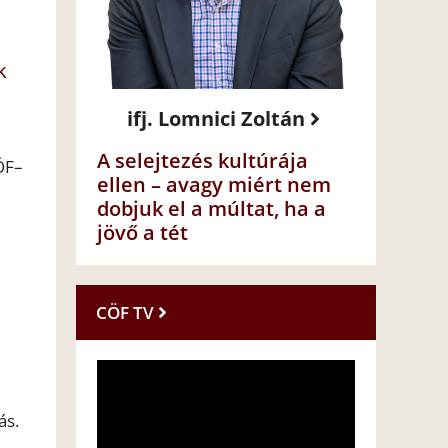
k
ifj. Lomnici Zoltán
A selejtezés kultúrája
ÖF–
ellen – avagy miért nem
dobjuk el a múltat, ha a
jövő a tét
CÖF TV
ás.