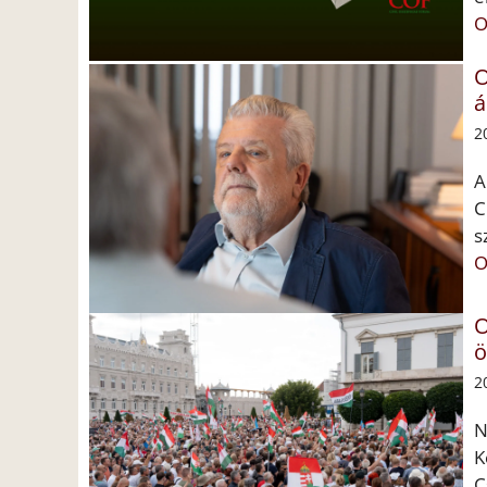
O
O
á
2
A
C
s
O
O
ö
2
N
K
C