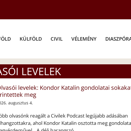
FÖLD
KÜLFÖLD
CIVIL
VÉLEMÉNY
DIASZPÓR
SÓI LEVELEK
lvasói levelek: Kondor Katalin gondolatai sokaka
rintettek meg
026. augusztus 4.
öbb olvasónk reagált a Civilek Podcast legújabb adásában
lhangzottakra, ahol Kondor Katalin osztotta meg gondolata
agyérdeművel. „A déli harangszó ...