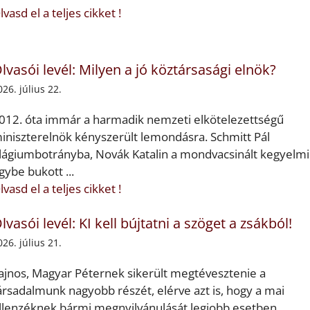
lvasd el a teljes cikket !
lvasói levél: Milyen a jó köztársasági elnök?
026. július 22.
012. óta immár a harmadik nemzeti elkötelezettségű
iniszterelnök kényszerült lemondásra. Schmitt Pál
lágiumbotrányba, Novák Katalin a mondvacsinált kegyelmi
gybe bukott ...
lvasd el a teljes cikket !
lvasói levél: KI kell bújtatni a szöget a zsákból!
026. július 21.
ajnos, Magyar Péternek sikerült megtévesztenie a
ársadalmunk nagyobb részét, elérve azt is, hogy a mai
llenzéknek bármi megnyilvánulását legjobb esetben ...