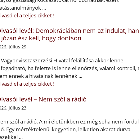
atástanulmányok ...
lvasd el a teljes cikket !
lvasói levél: Demokráciában nem az indulat, h
 józan ész kell, hogy döntsön
026. július 29.
 Vagyonvisszaszerzési Hivatal felállítása akkor lenne
lfogadható, ha felette is lenne ellenőrzés, valami kontroll, 
em ennek a hivatalnak lennének ...
lvasd el a teljes cikket !
lvasói levél – Nem szól a rádió
026. július 23.
em szól a rádió. A mi életünkben ez még soha nem fordul
lő. Egy mértéktelenül kegyetlen, lelketlen akarat durva
ezekkel ...