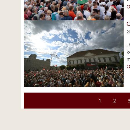
O
O
2
„
k
m
O
1
2