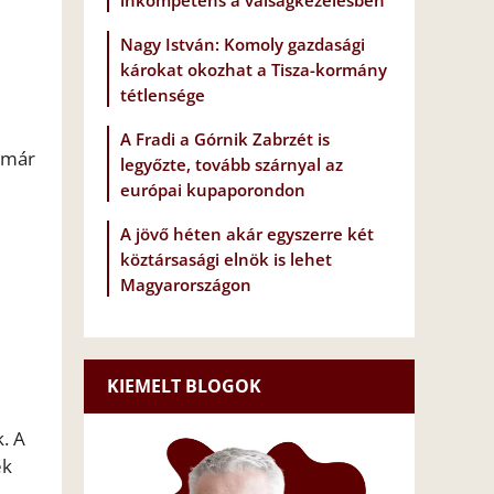
inkompetens a válságkezelésben
Nagy István: Komoly gazdasági
károkat okozhat a Tisza-kormány
tétlensége
A Fradi a Górnik Zabrzét is
 már
legyőzte, tovább szárnyal az
európai kupaporondon
A jövő héten akár egyszerre két
köztársasági elnök is lehet
Magyarországon
KIEMELT BLOGOK
. A
ek