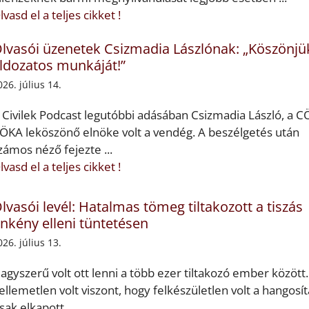
lvasd el a teljes cikket !
lvasói üzenetek Csizmadia Lászlónak: „Köszönjü
ldozatos munkáját!”
026. július 14.
 Civilek Podcast legutóbbi adásában Csizmadia László, a C
ÖKA leköszönő elnöke volt a vendég. A beszélgetés után
zámos néző fejezte ...
lvasd el a teljes cikket !
lvasói levél: Hatalmas tömeg tiltakozott a tiszás
nkény elleni tüntetésen
026. július 13.
agyszerű volt ott lenni a több ezer tiltakozó ember között.
ellemetlen volt viszont, hogy felkészületlen volt a hangosít
sak elkapott ...