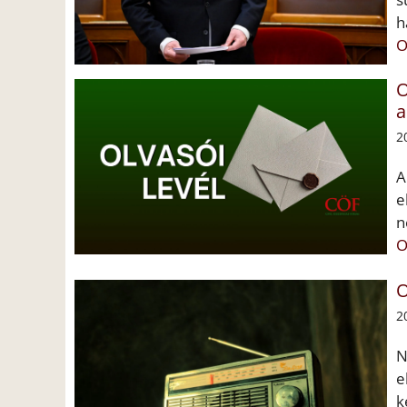
h
O
O
a
2
A
e
n
O
O
2
N
e
k