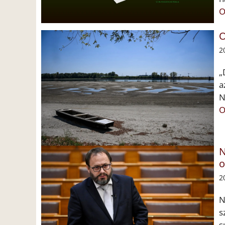
O
O
2
„
a
N
O
N
o
2
N
s
s