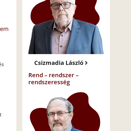
anem
Csizmadia László
és
Rend – rendszer –
rendszeresség
t