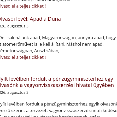
lvasd el a teljes cikket !
lvasói levél: Apad a Duna
026. augusztus 3.
De csak nálunk apad, Magyarországon, annyira apad, hogy
z atomerőművet is le kell állítani. Máshol nem apad.
émetországban, Ausztriában, ...
lvasd el a teljes cikket !
yílt levélben fordult a pénzügyminiszterhez egy
lvasónk a vagyonvisszaszerzési hivatal ügyében
026. augusztus 3.
yílt levélben fordult a pénzügyminiszterhez egyik olvasónk
zerző szerint a tervezett vagyonvisszaszerzési intézkedés
úlyos gazdasági kockázatokat hordozhatnak, ezért