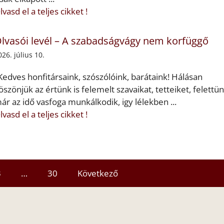
lvasd el a teljes cikket !
lvasói levél – A szabadságvágy nem korfüggő
026. július 10.
Kedves honfitársaink, szószólóink, barátaink! Hálásan
öszönjük az értünk is felemelt szavaikat, tetteiket, felettü
ár az idő vasfoga munkálkodik, igy lélekben ...
lvasd el a teljes cikket !
3
…
30
Következő