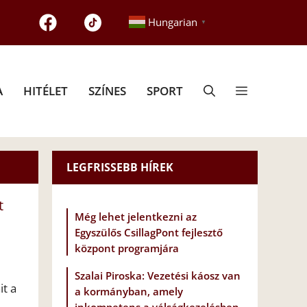
Hungarian
▼
A
HITÉLET
SZÍNES
SPORT
LEGFRISSEBB HÍREK
t
Még lehet jelentkezni az
Egyszülős CsillagPont fejlesztő
központ programjára
Szalai Piroska: Vezetési káosz van
it a
a kormányban, amely