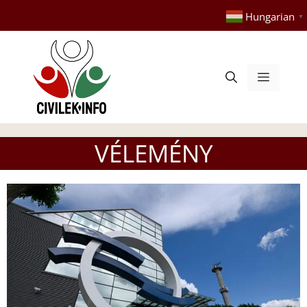
Kilépés
Hungarian
▼
a
tartalomba
Menü
VÉLEMÉNY