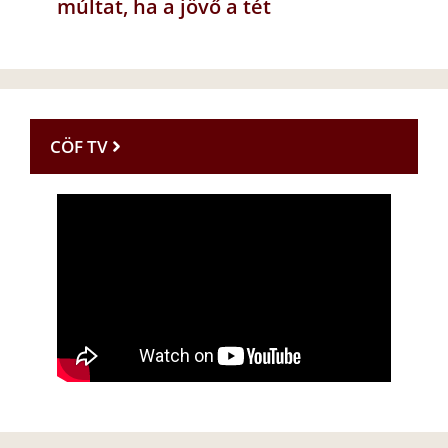
múltat, ha a jövő a tét
CÖF TV