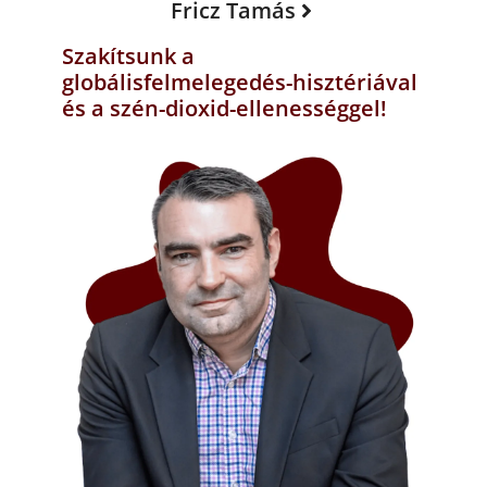
Fricz Tamás
Szakítsunk a
globálisfelmelegedés-hisztériával
és a szén-dioxid-ellenességgel!