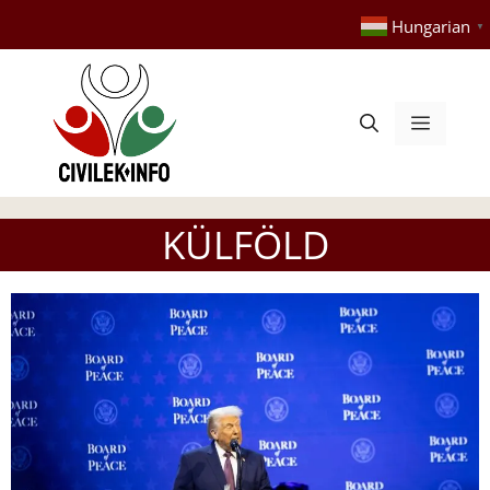
Kilépés
Hungarian
▼
a
tartalomba
Menü
KÜLFÖLD