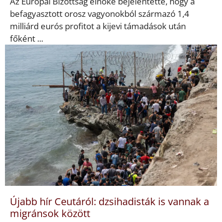
Az Európai Bizottság elnöke bejelentette, hogy a
befagyasztott orosz vagyonokból származó 1,4
milliárd eurós profitot a kijevi támadások után
főként ...
Újabb hír Ceutáról: dzsihadisták is vannak a
migránsok között