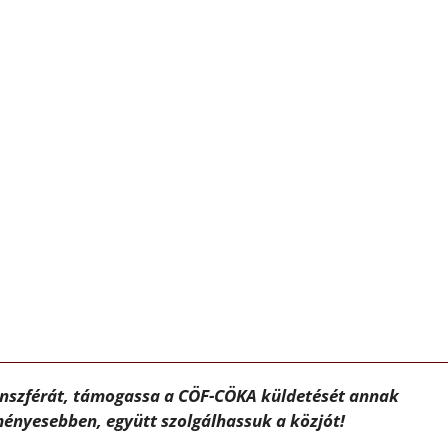
ánszférát, támogassa a CÖF-CÖKA küldetését annak
ényesebben, együtt szolgálhassuk a közjót!