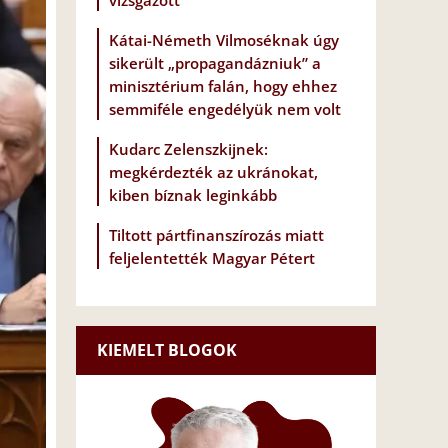
vizsgázott
Kátai-Németh Vilmoséknak úgy
sikerült „propagandázniuk” a
minisztérium falán, hogy ehhez
semmiféle engedélyük nem volt
Kudarc Zelenszkijnek:
megkérdezték az ukránokat,
kiben bíznak leginkább
Tiltott pártfinanszírozás miatt
feljelentették Magyar Pétert
KIEMELT BLOGOK