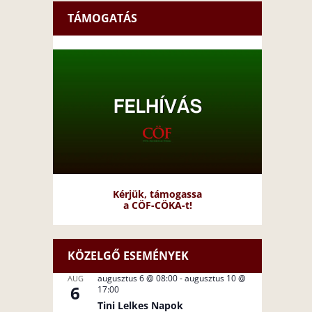
TÁMOGATÁS
Kérjük, támogassa
a CÖF-CÖKA-t!
KÖZELGŐ ESEMÉNYEK
augusztus 6 @ 08:00
-
augusztus 10 @
AUG
6
17:00
Tini Lelkes Napok