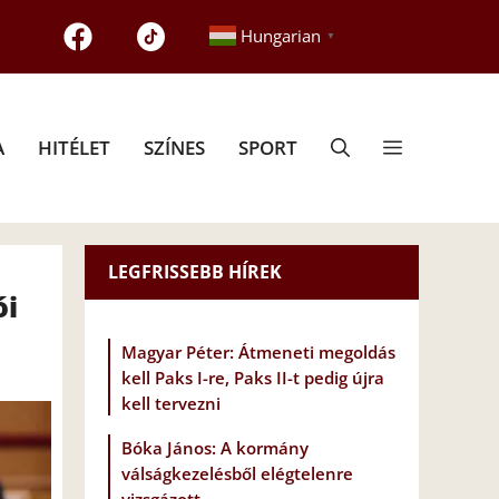
Hungarian
▼
A
HITÉLET
SZÍNES
SPORT
LEGFRISSEBB HÍREK
ói
Magyar Péter: Átmeneti megoldás
kell Paks I-re, Paks II-t pedig újra
kell tervezni
Bóka János: A kormány
válságkezelésből elégtelenre