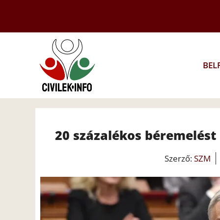
Kilépés
a
tartalomba
BEL
20 százalékos béremelést 
Szerző:
SZM