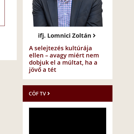
ifj. Lomnici Zoltán
A selejtezés kultúrája
ellen – avagy miért nem
dobjuk el a múltat, ha a
jövő a tét
CÖF TV