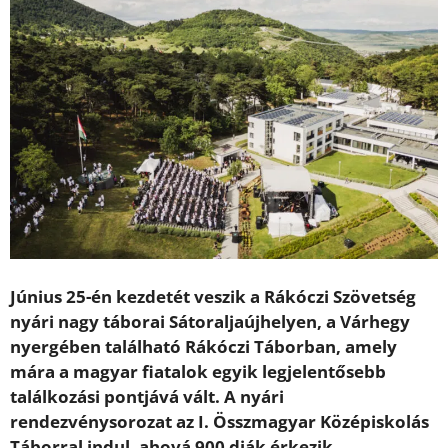
Június 25-én kezdetét veszik a Rákóczi Szövetség
nyári nagy táborai Sátoraljaújhelyen, a Várhegy
nyergében található Rákóczi Táborban, amely
mára a magyar fiatalok egyik legjelentősebb
találkozási pontjává vált. A nyári
rendezvénysorozat az I. Összmagyar Középiskolás
Táborral indul, ahová 900 diák érkezik.