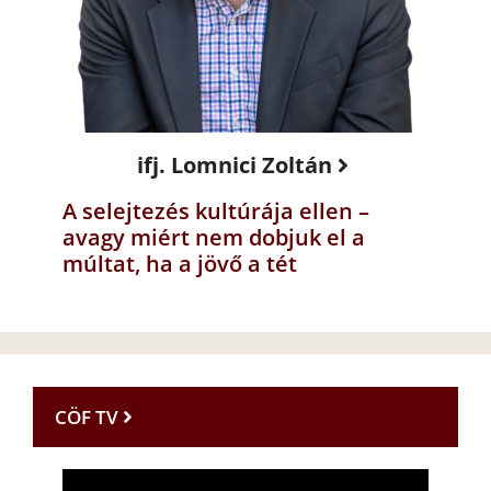
ifj. Lomnici Zoltán
A selejtezés kultúrája ellen –
avagy miért nem dobjuk el a
múltat, ha a jövő a tét
CÖF TV