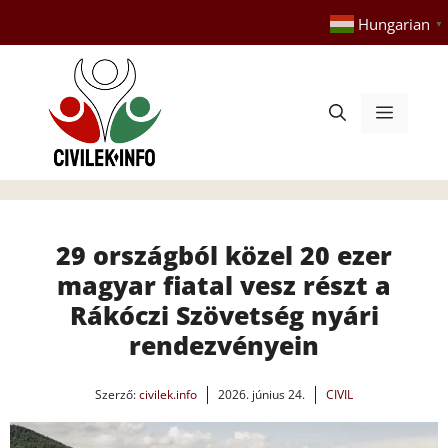
Kilépés
Hungarian
▼
a
tartalomba
Menü
29 országból közel 20 ezer
magyar fiatal vesz részt a
Rákóczi Szövetség nyári
rendezvényein
Szerző:
civilek.info
2026. június 24.
CIVIL