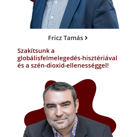
Fricz Tamás
Szakítsunk a
globálisfelmelegedés-hisztériával
és a szén-dioxid-ellenességgel!