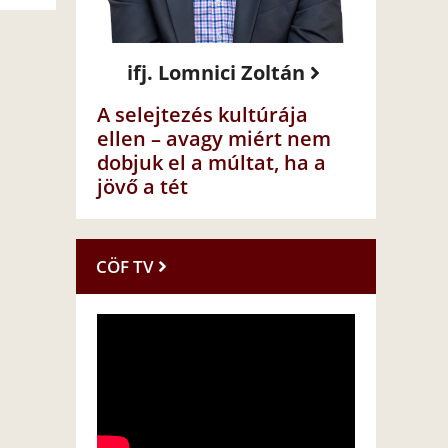
ifj. Lomnici Zoltán
A selejtezés kultúrája
ellen – avagy miért nem
dobjuk el a múltat, ha a
jövő a tét
CÖF TV