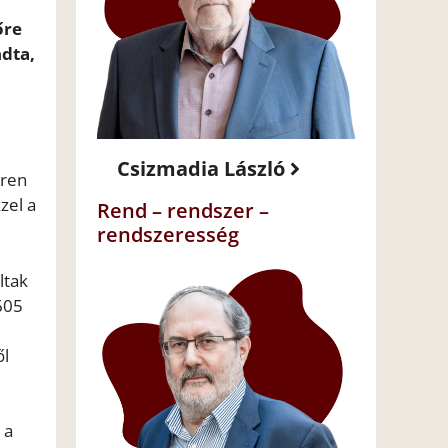
őre
dta,
Csizmadia László
zren
zel a
Rend – rendszer –
rendszeresség
ltak
605
ől
 a