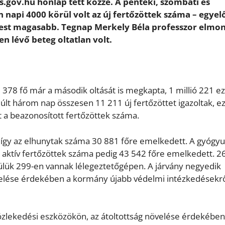
s.gov.hu honlap tett közzé. A pénteki, szombati és
 napi 4000 körül volt az új fertőzöttek száma – egyel
est magasabb. Tegnap Merkely Béla professzor elmon
n lévő beteg oltatlan volt.
 378 fő már a második oltását is megkapta, 1 millió 221 e
múlt három nap összesen 11 211 új fertőzöttet igazoltak, ez
 a beazonosított fertőzöttek száma.
 így az elhunytak száma 30 881 főre emelkedett. A gyógyu
z aktív fertőzöttek száma pedig 43 542 főre emelkedett. 2
ülük 299-en vannak lélegeztetőgépen. A járvány negyedik
elése érdekében a kormány újabb védelmi intézkedésekr
zlekedési eszközökön, az átoltottság növelése érdekében