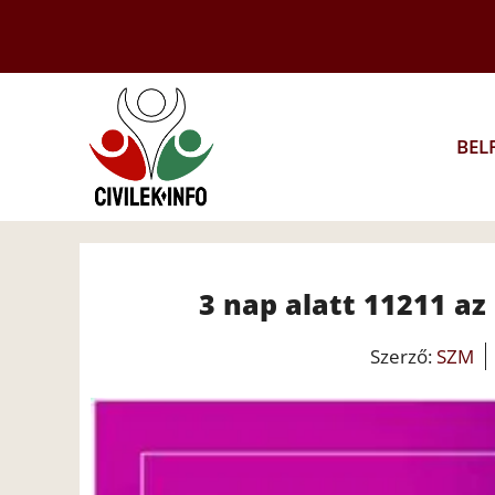
Kilépés
a
tartalomba
BEL
3 nap alatt 11211 az
Szerző:
SZM