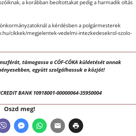
gozóiknak, a korábban beoltottakat pedig a harmadik oltás
 az önkormányzatoknál a kérdésben a polgármesterek
v.hu/cikkek/megjelentek-vedelmi-intezkedesekrol-szolo-
ánszférát, támogassa a CÖF-CÖKA küldetését annak
ényesebben, együtt szolgálhassuk a közjót!
CREDIT BANK 10918001-00000064-35950004
Oszd meg!