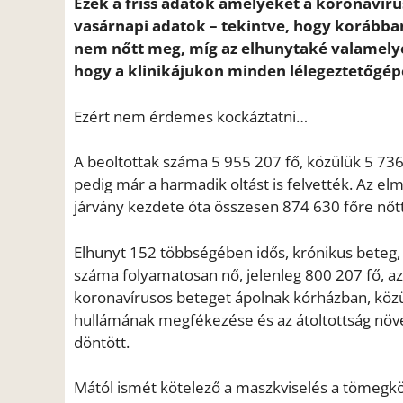
Ezek a friss adatok amelyeket a koronaviru
vasárnapi adatok – tekintve, hogy korábban
nem nőtt meg, míg az elhunytaké valamely
hogy a klinikájukon minden lélegeztetőgépe
Ezért nem érdemes kockáztatni…
A beoltottak száma 5 955 207 fő, közülük 5 736
pedig már a harmadik oltást is felvették. Az el
járvány kezdete óta összesen 874 630 főre nőtt
Elhunyt 152 többségében idős, krónikus beteg,
száma folyamatosan nő, jelenleg 800 207 fő, a
koronavírusos beteget ápolnak kórházban, köz
hullámának megfékezése és az átoltottság növ
döntött.
Mától ismét kötelező a maszkviselés a tömegkö