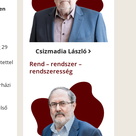
ten
g 29
Csizmadia László
tettel
Rend – rendszer –
rendszeresség
rházi
első