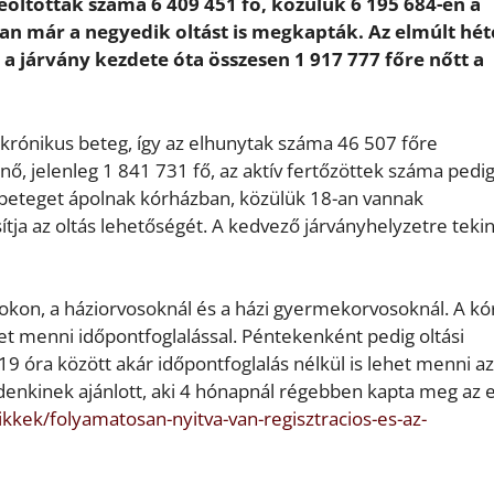
beoltottak száma 6 409 451 fő, közülük 6 195 684-en a
an már a negyedik oltást is megkapták. Az elmúlt hé
l a járvány kezdete óta összesen 1 917 777 főre nőtt a
krónikus beteg, így az elhunytak száma 46 507 főre
, jelenleg 1 841 731 fő, az aktív fertőzöttek száma pedi
 beteget ápolnak kórházban, közülük 18-an vannak
tja az oltás lehetőségét. A kedvező járványhelyzetre tekin
ntokon, a háziorvosoknál és a házi gyermekorvosoknál. A kó
 menni időpontfoglalással. Péntekenként pedig oltási
19 óra között akár időpontfoglalás nélkül is lehet menni az
denkinek ajánlott, aki 4 hónapnál régebben kapta meg az 
ikkek/folyamatosan-nyitva-van-regisztracios-es-az-