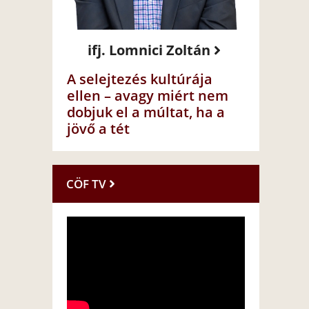
ifj. Lomnici Zoltán
A selejtezés kultúrája
ellen – avagy miért nem
dobjuk el a múltat, ha a
jövő a tét
CÖF TV