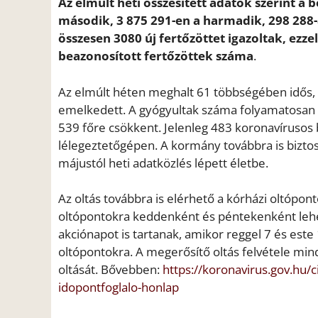
Az elmúlt heti összesített adatok szerint a 
második, 3 875 291-en a harmadik, 298 288-
összesen 3080 új fertőzöttet igazoltak, ezze
beazonosított fertőzöttek száma
.
Az elmúlt héten meghalt 61 többségében idős, 
emelkedett. A gyógyultak száma folyamatosan nő
539 főre csökkent. Jelenleg 483 koronavírusos
lélegeztetőgépen. A kormány továbbra is biztosí
májustól heti adatközlés lépett életbe.
Az oltás továbbra is elérhető a kórházi oltópo
oltópontokra keddenként és péntekenként lehet
akciónapot is tartanak, amikor reggel 7 és este 
oltópontokra. A megerősítő oltás felvétele min
oltását. Bővebben:
https://koronavirus.gov.hu/c
idopontfoglalo-honlap