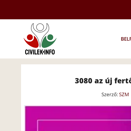
Kilépés
a
tartalomba
BEL
3080 az új fert
Szerző:
SZM