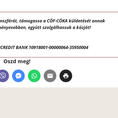
ánszférát, támogassa a CÖF-CÖKA küldetését annak
ényesebben, együtt szolgálhassuk a közjót!
CREDIT BANK 10918001-00000064-35950004
Oszd meg!