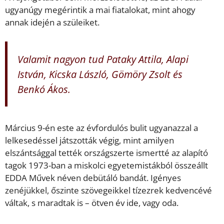
ugyanúgy megérintik a mai fiatalokat, mint ahogy
annak idején a szüleiket.
Valamit nagyon tud Pataky Attila, Alapi
István, Kicska László, Gömöry Zsolt és
Benkó Ákos.
Március 9-én este az évfordulós bulit ugyanazzal a
lelkesedéssel játszották végig, mint amilyen
elszántsággal tették országszerte ismertté az alapító
tagok 1973-ban a miskolci egyetemistákból összeállt
EDDA Művek néven debütáló bandát. Igényes
zenéjükkel, őszinte szövegeikkel tízezrek kedvencévé
váltak, s maradtak is – ötven év ide, vagy oda.