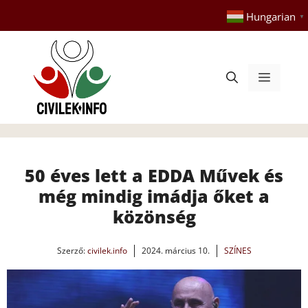
Kilépés
Hungarian
▼
a
tartalomba
Menü
50 éves lett a EDDA Művek és
még mindig imádja őket a
közönség
Szerző:
civilek.info
2024. március 10.
SZÍNES