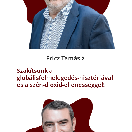
Fricz Tamás
Szakítsunk a
globálisfelmelegedés-hisztériával
és a szén-dioxid-ellenességgel!