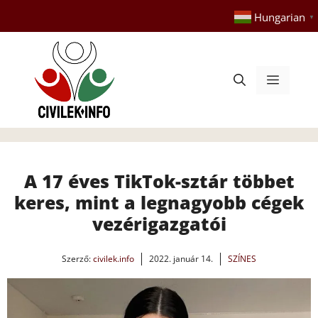
Kilépés
Hungarian
▼
a
tartalomba
Menü
A 17 éves TikTok-sztár többet
keres, mint a legnagyobb cégek
vezérigazgatói
Szerző:
civilek.info
2022. január 14.
SZÍNES