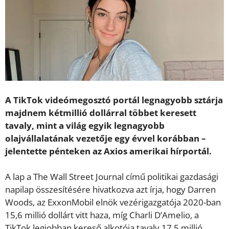
A TikTok videómegosztó portál legnagyobb sztárja
majdnem kétmillió dollárral többet keresett
tavaly, mint a világ egyik legnagyobb
olajvállalatának vezetője egy évvel korábban –
jelentette pénteken az Axios amerikai hírportál.
A lap a The Wall Street Journal című politikai gazdasági
napilap összesítésére hivatkozva azt írja, hogy Darren
Woods, az ExxonMobil elnök vezérigazgatója 2020-ban
15,6 millió dollárt vitt haza, míg Charli D’Amelio, a
TikTok legjobban kereső alkotója tavaly 17,5 millió