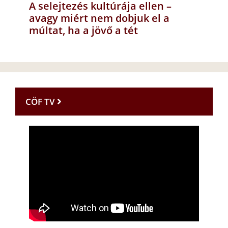
A selejtezés kultúrája ellen –
avagy miért nem dobjuk el a
múltat, ha a jövő a tét
CÖF TV