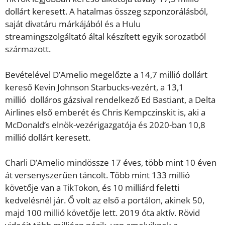
dollárt keresett. A hatalmas összeg szponzorálásból,
saját divatáru márkájából és a Hulu
streamingszolgáltató által készített egyik sorozatból
származott.
Bevételével D’Amelio megelőzte a 14,7 millió dollárt
kereső Kevin Johnson Starbucks-vezért, a 13,1
millió dolláros gázsival rendelkező Ed Bastiant, a Delta
Airlines első emberét és Chris Kempczinskit is, aki a
McDonald’s elnök-vezérigazgatója és 2020-ban 10,8
millió dollárt keresett.
Charli D’Amelio mindössze 17 éves, több mint 10 éven
át versenyszerűen táncolt. Több mint 133 millió
követője van a TikTokon, és 10 milliárd feletti
kedvelésnél jár. Ő volt az első a portálon, akinek 50,
majd 100 millió követője lett. 2019 óta aktív. Rövid