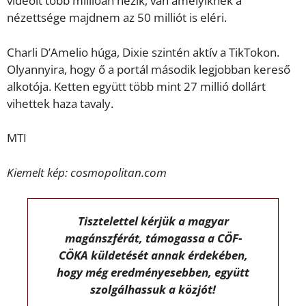
videóit több millióan nézik, van amelyiknek a
nézettsége majdnem az 50 milliót is eléri.
Charli D’Amelio húga, Dixie szintén aktív a TikTokon.
Olyannyira, hogy ő a portál második legjobban kereső
alkotója. Ketten együtt több mint 27 millió dollárt
vihettek haza tavaly.
MTI
Kiemelt kép: cosmopolitan.com
Tisztelettel kérjük a magyar
magánszférát, támogassa a CÖF-
CÖKA küldetését annak érdekében,
hogy még eredményesebben, együtt
szolgálhassuk a közjót!