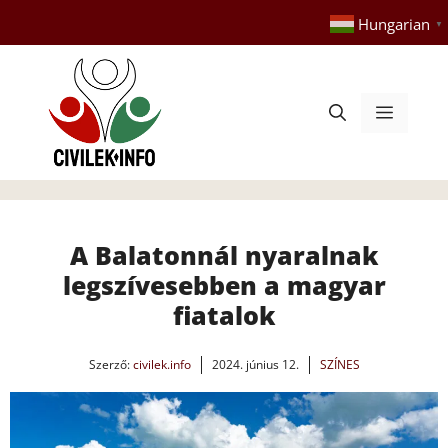
Kilépés
Hungarian
▼
a
tartalomba
Menü
A Balatonnál nyaralnak
legszívesebben a magyar
fiatalok
Szerző:
civilek.info
2024. június 12.
SZÍNES