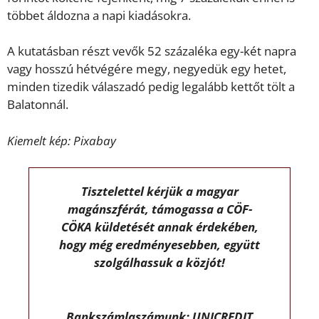
többet áldozna a napi kiadásokra.
A kutatásban részt vevők 52 százaléka egy-két napra
vagy hosszú hétvégére megy, negyedük egy hetet,
minden tizedik válaszadó pedig legalább kettőt tölt a
Balatonnál.
Kiemelt kép:
Pixabay
Tisztelettel kérjük a magyar
magánszférát, támogassa a CÖF-
CÖKA küldetését annak érdekében,
hogy még eredményesebben, együtt
szolgálhassuk a közjót!
Bankszámlaszámunk: UNICREDIT