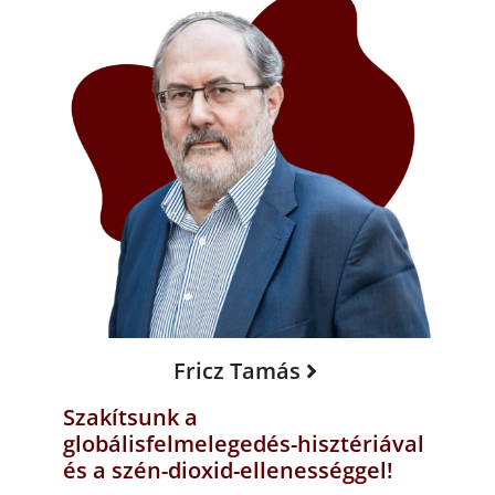
Fricz Tamás
Szakítsunk a
globálisfelmelegedés-hisztériával
és a szén-dioxid-ellenességgel!