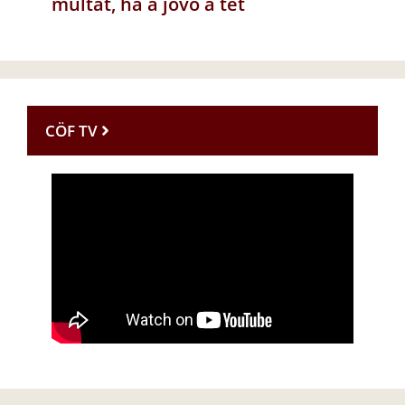
múltat, ha a jövő a tét
CÖF TV