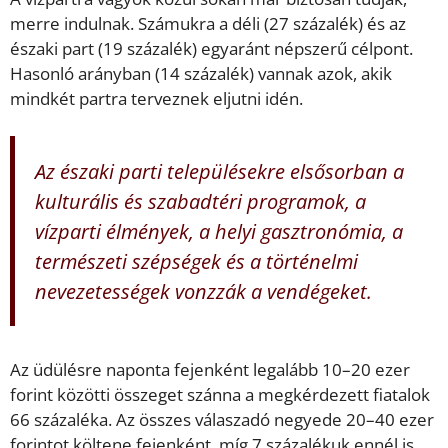
merre indulnak. Számukra a déli (27 százalék) és az
északi part (19 százalék) egyaránt népszerű célpont.
Hasonló arányban (14 százalék) vannak azok, akik
mindkét partra terveznek eljutni idén.
Az északi parti településekre elsősorban a
kulturális és szabadtéri programok, a
vízparti élmények, a helyi gasztronómia, a
természeti szépségek és a történelmi
nevezetességek vonzzák a vendégeket.
Az üdülésre naponta fejenként legalább 10–20 ezer
forint közötti összeget szánna a megkérdezett fiatalok
66 százaléka. Az összes válaszadó negyede 20–40 ezer
forintot költene fejenként, míg 7 százalékuk ennél is