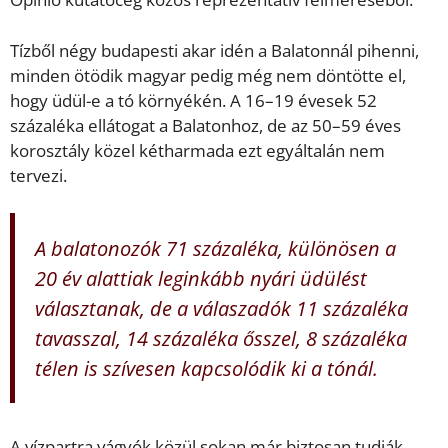
Tízből négy budapesti akar idén a Balatonnál pihenni,
minden ötödik magyar pedig még nem döntötte el,
hogy üdül-e a tó környékén. A 16–19 évesek 52
százaléka ellátogat a Balatonhoz, de az 50–59 éves
korosztály közel kétharmada ezt egyáltalán nem
tervezi.
A balatonozók 71 százaléka, különösen a
20 év alattiak leginkább nyári üdülést
választanak, de a válaszadók 11 százaléka
tavasszal, 14 százaléka ősszel, 8 százaléka
télen is szívesen kapcsolódik ki a tónál.
A vízpartra vágyók közül sokan már biztosan tudják,