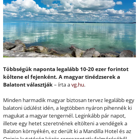
Többségük naponta legalább 10-20 ezer forintot
költene el fejenként. A magyar tinédzserek a
Balatont választják
– írta a
vg.hu
.
Minden harmadik magyar biztosan tervez legalább egy
balatoni üdülést idén, a legtöbben nyáron pihennék ki
magukat a magyar tengernél. Leginkább pár napot,
illetve egy hetet szeretnének eltölteni a vendégek a
Balaton környékén, ez derült ki a Mandilla Hotel és az
Opinio kutatócég közös reprezentatív felméréséből.