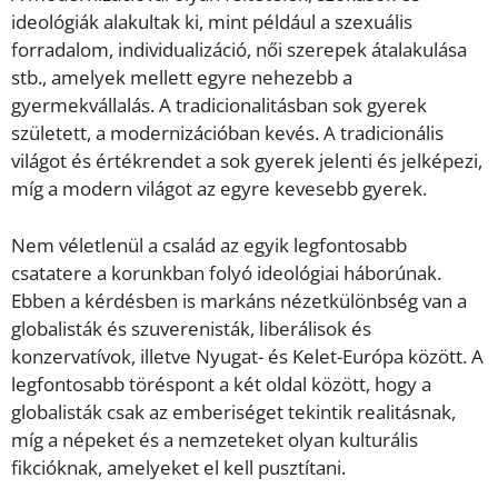
ideológiák alakultak ki, mint például a szexuális
forradalom, individualizáció, női szerepek átalakulása
stb., amelyek mellett egyre nehezebb a
gyermekvállalás. A tradicionalitásban sok gyerek
született, a modernizációban kevés. A tradicionális
világot és értékrendet a sok gyerek jelenti és jelképezi,
míg a modern világot az egyre kevesebb gyerek.
Nem véletlenül a család az egyik legfontosabb
csatatere a korunkban folyó ideológiai háborúnak.
Ebben a kérdésben is markáns nézetkülönbség van a
globalisták és szuverenisták, liberálisok és
konzervatívok, illetve Nyugat- és Kelet-Európa között. A
legfontosabb töréspont a két oldal között, hogy a
globalisták csak az emberiséget tekintik realitásnak,
míg a népeket és a nemzeteket olyan kulturális
fikcióknak, amelyeket el kell pusztítani.