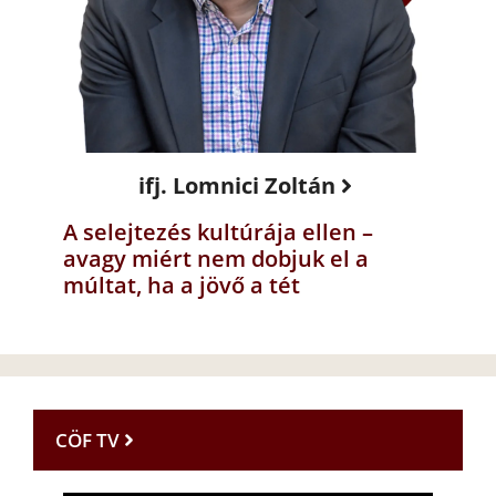
ifj. Lomnici Zoltán
A selejtezés kultúrája ellen –
avagy miért nem dobjuk el a
múltat, ha a jövő a tét
CÖF TV