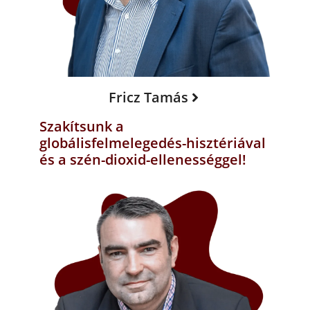
Fricz Tamás
Szakítsunk a
globálisfelmelegedés-hisztériával
és a szén-dioxid-ellenességgel!