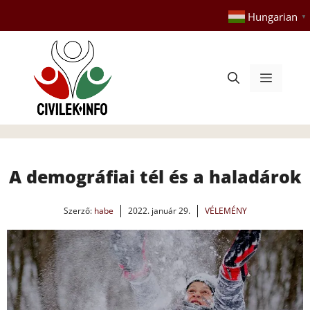
Kilépés
Hungarian
▼
a
tartalomba
Menü
A demográfiai tél és a haladárok
Szerző:
habe
2022. január 29.
VÉLEMÉNY