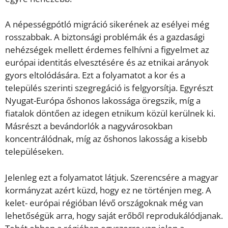
A népességpótló migráció sikerének az esélyei még
rosszabbak. A biztonsági problémák és a gazdasági
nehézségek mellett érdemes felhívni a figyelmet az
európai identitás elvesztésére és az etnikai arányok
gyors eltolódására. Ezt a folyamatot a kor és a
település szerinti szegregáció is felgyorsítja. Egyrészt
Nyugat-Európa őshonos lakossága öregszik, míg a
fiatalok döntően az idegen etnikum közül kerülnek ki.
Másrészt a bevándorlók a nagyvárosokban
koncentrálódnak, míg az őshonos lakosság a kisebb
településeken.
Jelenleg ezt a folyamatot látjuk. Szerencsére a magyar
kormányzat azért küzd, hogy ez ne történjen meg. A
kelet- európai régióban lévő országoknak még van
lehetőségük arra, hogy saját erőből reprodukálódjanak.