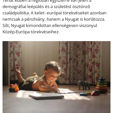
Tehát ebben a régióban egyszerre van jelen a
demográfiai leépülés és a születést ösztönző
családpolitika. A kelet- európai törekvéseket azonban
nemcsak a pénzhiány, hanem a Nyugat is korlátozza.
Sőt, Nyugat kimondottan ellenségesen viszonyul
Közép-Európa törekvéseihez.