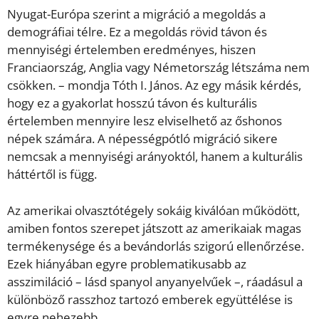
Nyugat-Európa szerint a migráció a megoldás a
demográfiai télre. Ez a megoldás rövid távon és
mennyiségi értelemben eredményes, hiszen
Franciaország, Anglia vagy Németország létszáma nem
csökken. – mondja Tóth I. János. Az egy másik kérdés,
hogy ez a gyakorlat hosszú távon és kulturális
értelemben mennyire lesz elviselhető az őshonos
népek számára. A népességpótló migráció sikere
nemcsak a mennyiségi arányoktól, hanem a kulturális
háttértől is függ.
Az amerikai olvasztótégely sokáig kiválóan működött,
amiben fontos szerepet játszott az amerikaiak magas
termékenysége és a bevándorlás szigorú ellenőrzése.
Ezek hiányában egyre problematikusabb az
asszimiláció – lásd spanyol anyanyelvűek –, ráadásul a
különböző rasszhoz tartozó emberek együttélése is
egyre nehezebb.