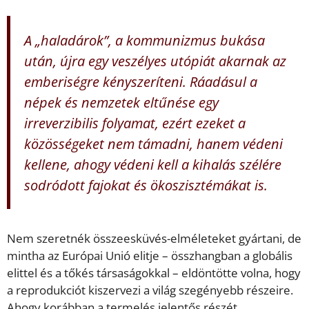
A „haladárok”, a kommunizmus bukása
után, újra egy veszélyes utópiát akarnak az
emberiségre kényszeríteni. Ráadásul a
népek és nemzetek eltűnése egy
irreverzibilis folyamat, ezért ezeket a
közösségeket nem támadni, hanem védeni
kellene, ahogy védeni kell a kihalás szélére
sodródott fajokat és ökoszisztémákat is.
Nem szeretnék összeesküvés-elméleteket gyártani, de
mintha az Európai Unió elitje – összhangban a globális
elittel és a tőkés társaságokkal – eldöntötte volna, hogy
a reprodukciót kiszervezi a világ szegényebb részeire.
Ahogy korábban a termelés jelentős részét