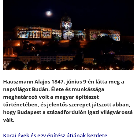
Hauszmann Alajos 1847. június 9-én látta meg a
napvilágot Budán. Élete és munkássága
meghatározó volt a magyar építészet
történetében, és jelentős szerepet játszott abban,
hogy Budapest a századfordulón igazi világvárossá
vált.
Korai évek és egy építész útjának kezdete