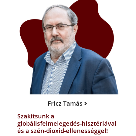
Fricz Tamás
Szakítsunk a
globálisfelmelegedés-hisztériával
és a szén-dioxid-ellenességgel!