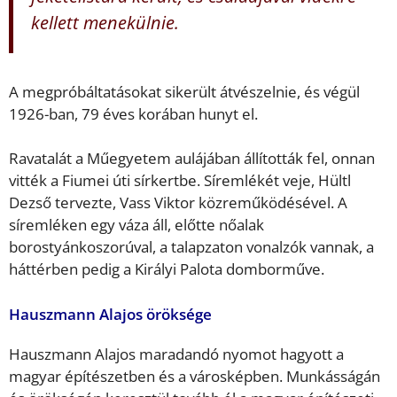
kellett menekülnie.
A megpróbáltatásokat sikerült átvészelnie, és végül
1926-ban, 79 éves korában hunyt el.
Ravatalát a Műegyetem aulájában állították fel, onnan
vitték a Fiumei úti sírkertbe. Síremlékét veje, Hültl
Dezső tervezte, Vass Viktor közreműködésével. A
síremléken egy váza áll, előtte nőalak
borostyánkoszorúval, a talapzaton vonalzók vannak, a
háttérben pedig a Királyi Palota domborműve.
Hauszmann Alajos öröksége
Hauszmann Alajos maradandó nyomot hagyott a
magyar építészetben és a városképben. Munkásságán