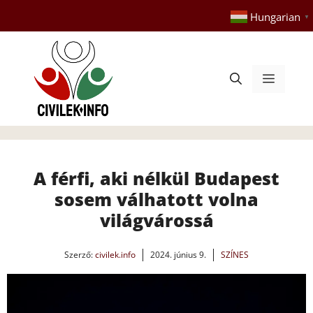
Kilépés
Hungarian
▼
a
tartalomba
Menü
A férfi, aki nélkül Budapest
sosem válhatott volna
világvárossá
Szerző:
civilek.info
2024. június 9.
SZÍNES