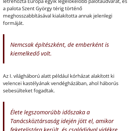
létrehozta Európa egyik legelőkelőbb palotaudvarát, és
a palota Szent György térig történő
meghosszabbításával kialakította annak jelenlegi
formáját.
Nemcsak építészként, de emberként is
kiemelkedő volt.
Az I. világháború alatt például kórházat alakított ki
velencei kastélyának vendégházában, ahol háborús
sebesülteket fogadtak.
Élete legszomorúbb időszaka a
Tanácsköztársaság idején jött el, amikor
feketelistára került, és családjával vidékre