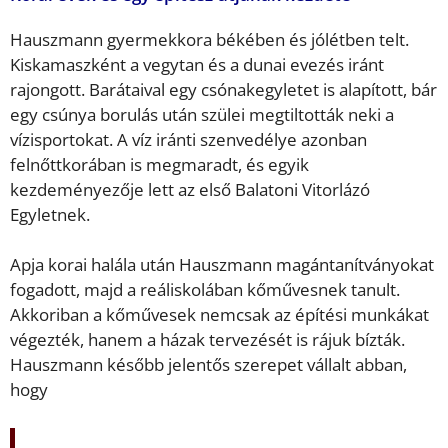
Hauszmann gyermekkora békében és jólétben telt.
Kiskamaszként a vegytan és a dunai evezés iránt
rajongott. Barátaival egy csónakegyletet is alapított, bár
egy csúnya borulás után szülei megtiltották neki a
vízisportokat. A víz iránti szenvedélye azonban
felnőttkorában is megmaradt, és egyik
kezdeményezője lett az első Balatoni Vitorlázó
Egyletnek.
Apja korai halála után Hauszmann magántanítványokat
fogadott, majd a reáliskolában kőművesnek tanult.
Akkoriban a kőművesek nemcsak az építési munkákat
végezték, hanem a házak tervezését is rájuk bízták.
Hauszmann később jelentős szerepet vállalt abban,
hogy