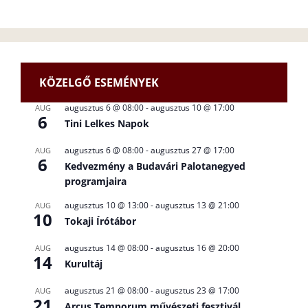
KÖZELGŐ ESEMÉNYEK
augusztus 6 @ 08:00
-
augusztus 10 @ 17:00
AUG
6
Tini Lelkes Napok
augusztus 6 @ 08:00
-
augusztus 27 @ 17:00
AUG
6
Kedvezmény a Budavári Palotanegyed
programjaira
augusztus 10 @ 13:00
-
augusztus 13 @ 21:00
AUG
10
Tokaji Írótábor
augusztus 14 @ 08:00
-
augusztus 16 @ 20:00
AUG
14
Kurultáj
augusztus 21 @ 08:00
-
augusztus 23 @ 17:00
AUG
21
Arcus Temporum művészeti fesztivál