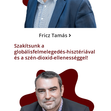
Fricz Tamás
Szakítsunk a
globálisfelmelegedés-hisztériával
és a szén-dioxid-ellenességgel!