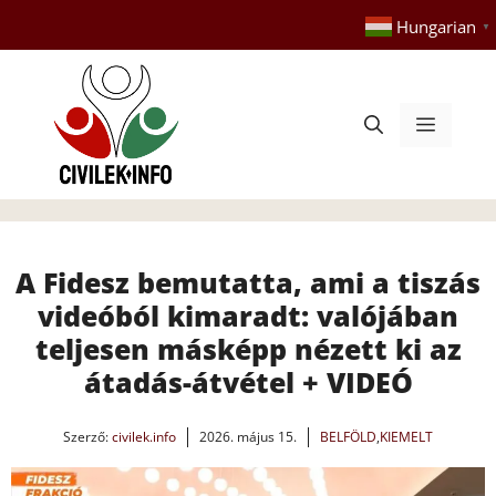
Kilépés
Hungarian
▼
a
tartalomba
Menü
A Fidesz bemutatta, ami a tiszás
videóból kimaradt: valójában
teljesen másképp nézett ki az
átadás-átvétel + VIDEÓ
Szerző:
civilek.info
2026. május 15.
BELFÖLD
,
KIEMELT