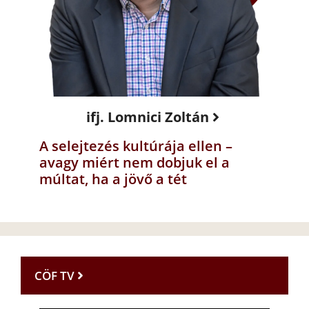
ifj. Lomnici Zoltán
A selejtezés kultúrája ellen –
avagy miért nem dobjuk el a
múltat, ha a jövő a tét
CÖF TV