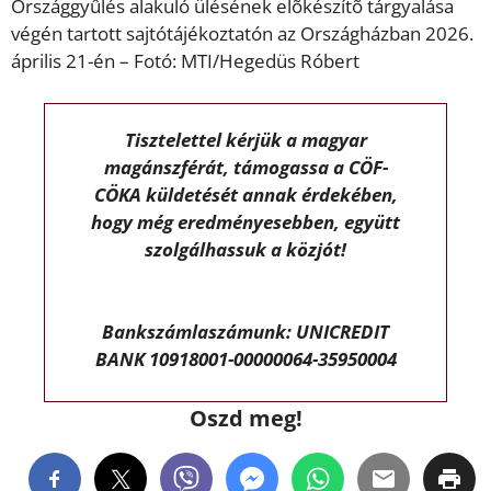
Országgyûlés alakuló ülésének elõkészítõ tárgyalása
végén tartott sajtótájékoztatón az Országházban 2026.
április 21-én – Fotó: MTI/Hegedüs Róbert
Tisztelettel kérjük a magyar
magánszférát, támogassa a CÖF-
CÖKA küldetését annak érdekében,
hogy még eredményesebben, együtt
szolgálhassuk a közjót!
Bankszámlaszámunk: UNICREDIT
BANK 10918001-00000064-35950004
Oszd meg!