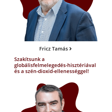
Fricz Tamás
Szakítsunk a
globálisfelmelegedés-hisztériával
és a szén-dioxid-ellenességgel!