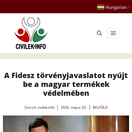
Kilépés
Hungarian
▼
a
tartalomba
Menü
A Fidesz törvényjavaslatot nyújt
be a magyar termékek
védelmében
Szerző:
civilek.info
2026. május 20.
BELFÖLD