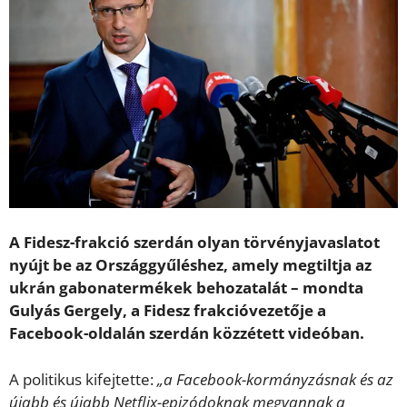
A Fidesz-frakció szerdán olyan törvényjavaslatot
nyújt be az Országgyűléshez, amely megtiltja az
ukrán gabonatermékek behozatalát – mondta
Gulyás Gergely, a Fidesz frakcióvezetője a
Facebook-oldalán szerdán közzétett videóban.
A politikus kifejtette:
„a Facebook-kormányzásnak és az
újabb és újabb Netflix-epizódoknak megvannak a