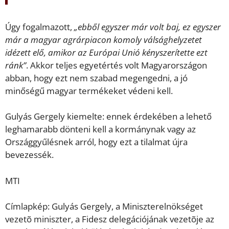
Úgy fogalmazott,
„ebből egyszer már volt baj, ez egyszer
már a magyar agrárpiacon komoly válsághelyzetet
idézett elő, amikor az Európai Unió kényszerítette ezt
ránk”
. Akkor teljes egyetértés volt Magyarországon
abban, hogy ezt nem szabad megengedni, a jó
minőségű magyar termékeket védeni kell.
Gulyás Gergely kiemelte: ennek érdekében a lehető
leghamarabb dönteni kell a kormánynak vagy az
Országgyűlésnek arról, hogy ezt a tilalmat újra
bevezessék.
MTI
Címlapkép: Gulyás Gergely, a Miniszterelnökséget
vezetõ miniszter, a Fidesz delegációjának vezetõje az