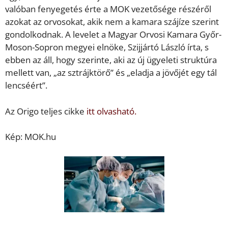
valóban fenyegetés érte a MOK vezetősége részéről
azokat az orvosokat, akik nem a kamara szájíze szerint
gondolkodnak. A levelet a Magyar Orvosi Kamara Győr-
Moson-Sopron megyei elnöke, Szijjártó László írta, s
ebben az áll, hogy szerinte, aki az új ügyeleti struktúra
mellett van, „az sztrájktörő” és „eladja a jövőjét egy tál
lencséért”.
Az Origo teljes cikke
itt olvasható.
Kép: MOK.hu