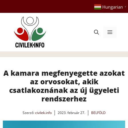
Kilépés
Hungarian
▼
a
tartalomba
Menü
A kamara megfenyegette azokat
az orvosokat, akik
csatlakoznának az új ügyeleti
rendszerhez
Szerző:
civilek.info
2023. február 27.
BELFÖLD