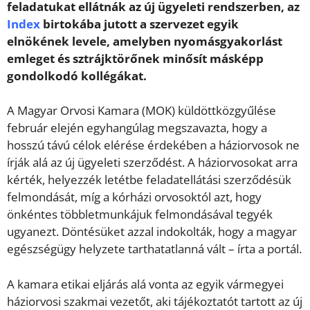
feladatukat ellátnák az új ügyeleti rendszerben, az
Index
birtokába jutott a szervezet egyik
elnökének levele, amelyben nyomásgyakorlást
emleget és sztrájktörőnek minősít másképp
gondolkodó kollégákat.
A Magyar Orvosi Kamara (MOK) küldöttközgyűlése
február elején egyhangúlag megszavazta, hogy a
hosszú távú célok elérése érdekében a háziorvosok ne
írják alá az új ügyeleti szerződést. A háziorvosokat arra
kérték, helyezzék letétbe feladatellátási szerződésük
felmondását, míg a kórházi orvosoktól azt, hogy
önkéntes többletmunkájuk felmondásával tegyék
ugyanezt. Döntésüket azzal indokolták, hogy a magyar
egészségügy helyzete tarthatatlanná vált – írta a portál.
A kamara etikai eljárás alá vonta az egyik vármegyei
háziorvosi szakmai vezetőt, aki tájékoztatót tartott az új