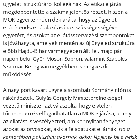
ügyeleti struktúráról kollégáinak. Az etikai eljárás
megdöbbentette a szakma jelentős részét, hiszen a
MOK egyértelműen deklarálta, hogy az ügyeleti
ellátórendszer átalakításának szükségességével
egyetért, és azokat az ellátásszervezési szempontokat
is jóváhagyta, amelyek mentén az új ügyeleti struktúra
előbb Hajdú-Bihar vármegyében állt fel, majd pár
napon belül Győr-Moson-Sopron, valamint Szabolcs-
Szatmár-Bereg vármegyékben is megkezdi
működését.
A nagy port kavart ügyre a szombati Kormányinfón is
rákérdeztek. Gulyás Gergely Miniszterelnökséget
vezető miniszter azt válaszolta, hogy elvtelen,
tűrhetetlen és elfogadhatatlan a MOK eljárása, amely
az ellátást is veszélyezteti, amikor nyíltan fenyegeti
azokat az orvosokat, akik a feladatukat ellátnák.
Ha a
kamarában politizálni akarnak, akkor lépjenek be a nekik