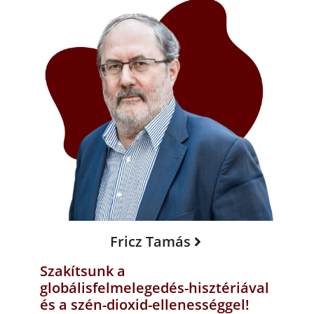
Fricz Tamás
Szakítsunk a
globálisfelmelegedés-hisztériával
és a szén-dioxid-ellenességgel!