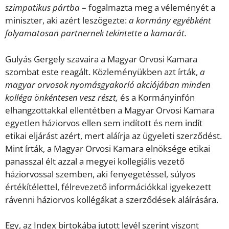
szimpatikus pártba
– fogalmazta meg a véleményét a
miniszter, aki azért leszögezte:
a kormány egyébként
folyamatosan partnernek tekintette a kamarát.
Gulyás Gergely szavaira a Magyar Orvosi Kamara
szombat este reagált. Közleményükben azt írták,
a
magyar orvosok nyomásgyakorló akciójában minden
kolléga önkéntesen vesz részt,
és a Kormányinfón
elhangzottakkal ellentétben a Magyar Orvosi Kamara
egyetlen háziorvos ellen sem indított és nem indít
etikai eljárást azért, mert aláírja az ügyeleti szerződést.
Mint írták, a Magyar Orvosi Kamara elnöksége etikai
panasszal élt azzal a megyei kollegiális vezető
háziorvossal szemben, aki fenyegetéssel, súlyos
értékítélettel, félrevezető információkkal igyekezett
rávenni háziorvos kollégákat a szerződések aláírására.
Egy, az Index birtokába jutott levél szerint viszont