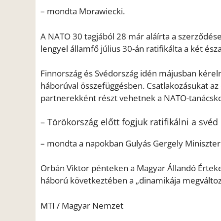
– mondta Morawiecki.
A NATO 30 tagjából 28 már aláírta a szerződé
lengyel államfő július 30-án ratifikálta a két é
Finnország és Svédország idén májusban kérelme
háborúval összefüggésben. Csatlakozásukat az 
partnerekként részt vehetnek a NATO-tanácskoz
– Törökország előtt fogjuk ratifikálni a sv
– mondta a napokban Gulyás Gergely Miniszter
Orbán Viktor pénteken a Magyar Állandó Értekez
háború következtében a „dinamikája megváltoz
MTI / Magyar Nemzet