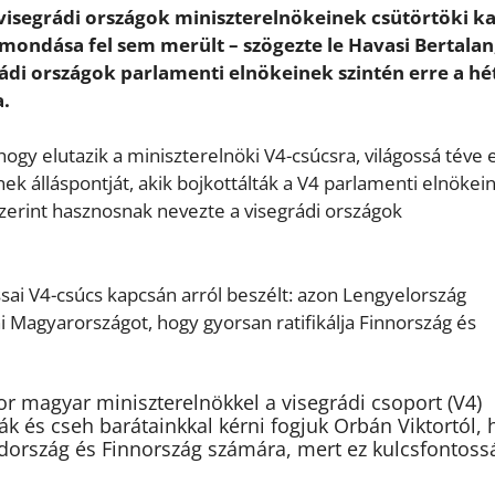
 visegrádi országok miniszterelnökeinek csütörtöki ka
mondása fel sem merült – szögezte le Havasi Bertalan
rádi országok parlamenti elnökeinek szintén erre a hé
a.
ogy elutazik a miniszterelnöki V4-csúcsra, világossá téve e
ek álláspontját, akik bojkottálták a V4 parlamenti elnökei
 szerint hasznosnak nevezte a visegrádi országok
ai V4-csúcs kapcsán arról beszélt: azon Lengyelország
i Magyarországot, hogy gyorsan ratifikálja Finnország és
r magyar miniszterelnökkel a visegrádi csoport (V4)
k és cseh barátainkkal kérni fogjuk Orbán Viktortól,
dország és Finnország számára, mert ez kulcsfontoss