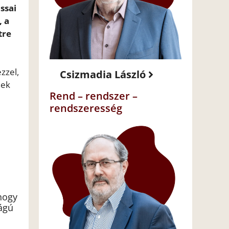
ssai
, a
tre
zzel,
Csizmadia László
nek
Rend – rendszer –
rendszeresség
 hogy
ágú