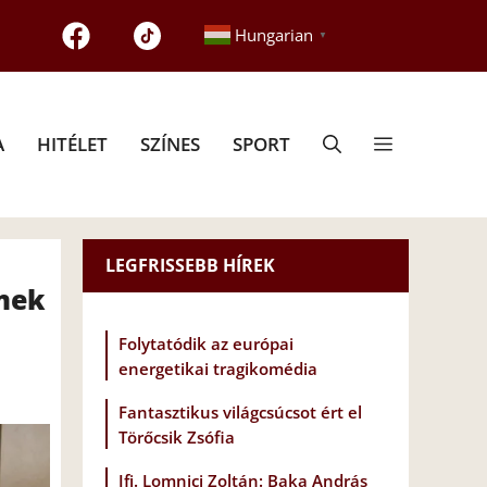
Hungarian
▼
A
HITÉLET
SZÍNES
SPORT
LEGFRISSEBB HÍREK
mek
Folytatódik az európai
energetikai tragikomédia
Fantasztikus világcsúcsot ért el
Törőcsik Zsófia
Ifj. Lomnici Zoltán: Baka András