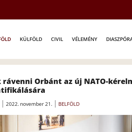
FÖLD
KÜLFÖLD
CIVIL
VÉLEMÉNY
DIASZPÓR
k rávenni Orbánt az új NATO-kérel
atifikálására
2022. november 21.
BELFÖLD