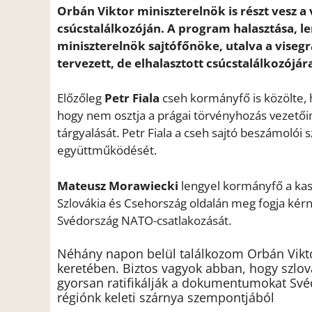
Orbán Viktor miniszterelnök is részt vesz a
csúcstalálkozóján. A program halasztása, le
miniszterelnök sajtófőnöke, utalva a viseg
tervezett, de elhalasztott csúcstalálkozójár
Előzőleg
Petr Fiala
cseh kormányfő is közölte, h
hogy nem osztja a prágai törvényhozás vezetőin
tárgyalását. Petr Fiala a cseh sajtó beszámolói
együttműködését.
Mateusz Morawiecki
lengyel kormányfő a kass
Szlovákia és Csehország oldalán meg fogja kérn
Svédország NATO-csatlakozását.
Néhány napon belül találkozom Orbán Vikto
keretében. Biztos vagyok abban, hogy szlová
gyorsan ratifikálják a dokumentumokat Své
régiónk keleti szárnya szempontjából