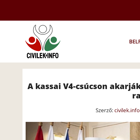
Kilépés
a
tartalomba
BEL
A kassai V4-csúcson akarjá
r
Szerző:
civilek.info