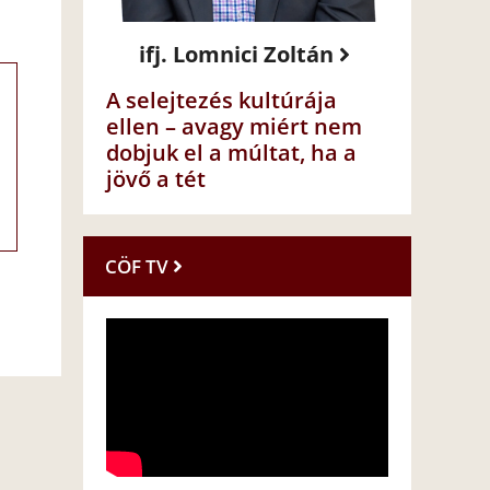
ifj. Lomnici Zoltán
A selejtezés kultúrája
ellen – avagy miért nem
dobjuk el a múltat, ha a
jövő a tét
CÖF TV