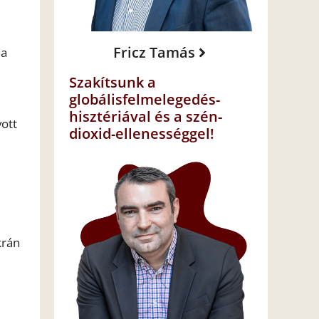
Fricz Tamás
da
Szakítsunk a
globálisfelmelegedés-
hisztériával és a szén-
ott
dioxid-ellenességgel!
krán