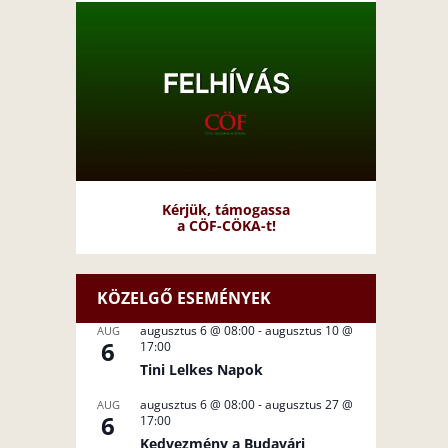
Kérjük, támogassa
a CÖF-CÖKA-t!
KÖZELGŐ ESEMÉNYEK
augusztus 6 @ 08:00
-
augusztus 10 @
AUG
6
17:00
Tini Lelkes Napok
augusztus 6 @ 08:00
-
augusztus 27 @
AUG
6
17:00
Kedvezmény a Budavári