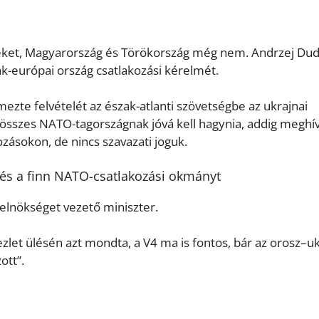
seket, Magyarország és Törökország még nem. Andrzej Du
szak-európai ország csatlakozási kérelmét.
zte felvételét az észak-atlanti szövetségbe az ukrajnai
összes NATO-tagországnak jóvá kell hagynia, addig meghív
ásokon, de nincs szavazati joguk.
éd és a finn NATO-csatlakozási okmányt
elnökséget vezető miniszter.
let ülésén azt mondta, a V4 ma is fontos, bár az orosz–u
ott”.