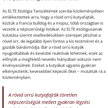
Az ELTE Etológia Tanszékének szerdai közleményében
emlékeztettek arra, hogy a rövid orrú kutyafajták,
köztük a francia bulldog és a mopsz, több országban is
vezetik a népszerűségi listákat. Az ELTE etológusainak
kutatása szerint viselkedésükben szerepet játszhat a
rövid orr, de legalább ilyen fontos a kis testméret és a
gazdák bánásmódja. Bár a rövid orrú kutyák
nyugodtabbak és kevésbé reaktívak lehetnek, ezek az
előnyök a megfelelő nevelés hiányában sokszor nem
érvényesülnek. Ezeket a kutyákat ugyanis gyakran
elkényeztetik, kevesebbet képezik őket – mutattak rá a
közleményben.
A rövid orrú kutyafajták töretlen
népszerűségük mellett gyakran légzési