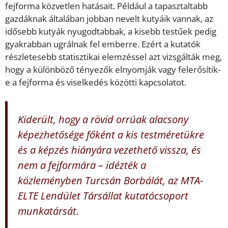
fejforma közvetlen hatásait. Például a tapasztaltabb
gazdáknak általában jobban nevelt kutyáik vannak, az
idősebb kutyák nyugodtabbak, a kisebb testűek pedig
gyakrabban ugrálnak fel emberre. Ezért a kutatók
részletesebb statisztikai elemzéssel azt vizsgálták meg,
hogy a különböző tényezők elnyomják vagy felerősítik-
e a fejforma és viselkedés közötti kapcsolatot.
Kiderült, hogy a rövid orrúak alacsony
képezhetősége főként a kis testméretükre
és a képzés hiányára vezethető vissza, és
nem a fejformára – idézték a
közleményben Turcsán Borbálát, az MTA-
ELTE Lendület Társállat kutatócsoport
munkatársát.