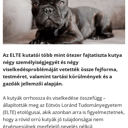
Az ELTE kutatói több mint ötezer fajtatiszta kutya
négy személyiségjegyét és négy
viselkedésproblémáját vetették össze fejforma,
testméret, valamint tartási körülmények és a
gazdák jellemzői alapján.
A kutyák orrhossza és viselkedése összefügg –
állapították meg az Eötvös Loránd Tudományegyetem
(ELTE) etológusai, akik azonban arra is figyelmeztetnek,
hogy a rövid orrú kutyák jó tulajdonságai nem
érvényesülnek megfelelő nevelés nélkül.