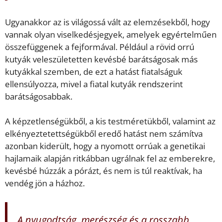
Ugyanakkor az is világossá vált az elemzésekből, hogy
vannak olyan viselkedésjegyek, amelyek egyértelműen
összefüggenek a fejformával. Például a rövid orrú
kutyák veleszületetten kevésbé barátságosak más
kutyákkal szemben, de ezt a hatást fiatalságuk
ellensúlyozza, mivel a fiatal kutyák rendszerint
barátságosabbak.
A képzetlenségükből, a kis testméretükből, valamint az
elkényeztetettségükből eredő hatást nem számítva
azonban kiderült, hogy a nyomott orrúak a genetikai
hajlamaik alapján ritkábban ugrálnak fel az emberekre,
kevésbé húzzák a pórázt, és nem is túl reaktívak, ha
vendég jön a házhoz.
A nyugodtság, merészség és a rosszabb