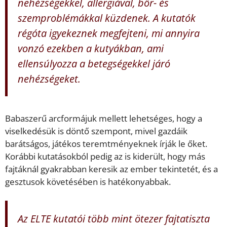
nehézségekkel, allergiával, bőr- és
szemproblémákkal küzdenek. A kutatók
régóta igyekeznek megfejteni, mi annyira
vonzó ezekben a kutyákban, ami
ellensúlyozza a betegségekkel járó
nehézségeket.
Babaszerű arcformájuk mellett lehetséges, hogy a
viselkedésük is döntő szempont, mivel gazdáik
barátságos, játékos teremtményeknek írják le őket.
Korábbi kutatásokból pedig az is kiderült, hogy más
fajtáknál gyakrabban keresik az ember tekintetét, és a
gesztusok követésében is hatékonyabbak.
Az ELTE kutatói több mint ötezer fajtatiszta