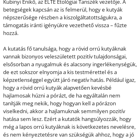
Kubinyi Enikő, az ELTE Etológiai Tanszék vezetője. A
betegségek kapcsán az is felmerül, hogy e kutyák
népszerűsége részben a kiszolgáltatottságukra, a
támogatás iránti igényükre vezethető vissza – fűzte
hozzá.
A kutatás fő tanulsága, hogy a rövid orrú kutyáknak
vannak bizonyos veleszületett pozitív tulajdonságai,
elsősorban a nyugalmuk és alacsony ingerlékenységük,
de ezt sokszor elnyomja a kis testmérettel és a
képzetlenséggel együtt járó negatív hatás. Például igaz,
hogy a rövid orrú kutyák alapvetően kevésbé
hajlamosak húzni a pórázt, de ha egyáltalán nem
tanítják meg nekik, hogy hogyan kell a pórázon
viselkedni, akkor a hajlamuknak semmilyen pozitív
hatása sem lesz. Ezért a kutatók hangsúlyozzák, hogy
még a lapos orrú kutyáknak is következetes nevelésre,
és nem kényeztetésre van szükségük ahhoz, hogy a jó