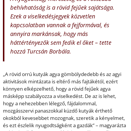
behívhatóság is a rövid fejűek sajátsága.
Ezek a viselkedésjegyek közvetlen
kapcsolatban vannak a fejformával, és
annyira markánsak, hogy más
háttértényezők sem fedik el őket – tette
hozzá Turcsán Borbála.
„A rövid orrú kutyák agya gömbölydedebb és az agyi
aktivitások mintázata is eltérő más fajtákétól, ezért
könnyen elképzelhető, hogy a rövid fejűek agya
másképp szabályozza a viselkedést. De az is lehet,
hogy a nehezebben lélegző, fájdalommal,
mozgásszervi panaszokkal küzdő kutyák érthető
okokból kevesebbet mozognak, szeretik a kényelmet,
és ezt észlelik nyugodtságként a gazdák” – magyarázta