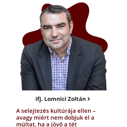
ifj. Lomnici Zoltán
A selejtezés kultúrája ellen –
avagy miért nem dobjuk el a
múltat, ha a jövő a tét