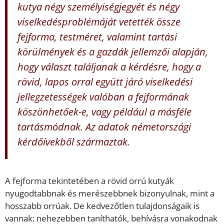
kutya négy személyiségjegyét és négy
viselkedésproblémáját vetették össze
fejforma, testméret, valamint tartási
körülmények és a gazdák jellemzői alapján,
hogy választ találjanak a kérdésre, hogy a
rövid, lapos orral együtt járó viselkedési
jellegzetességek valóban a fejformának
köszönhetőek-e, vagy például a másféle
tartásmódnak. Az adatok németországi
kérdőívekből származtak.
A fejforma tekintetében a rövid orrú kutyák
nyugodtabbnak és merészebbnek bizonyulnak, mint a
hosszabb orrúak. De kedvezőtlen tulajdonságaik is
vannak: nehezebben taníthatók, behívásra vonakodnak