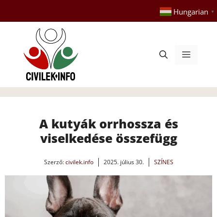
Kilépés
Hungarian
▼
a
tartalomba
Menü
A kutyák orrhossza és
viselkedése összefügg
Szerző:
civilek.info
2025. július 30.
SZÍNES