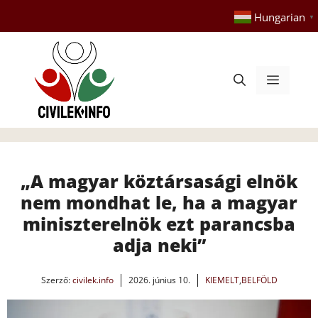
Kilépés
Hungarian
▼
a
tartalomba
Menü
„A magyar köztársasági elnök
nem mondhat le, ha a magyar
miniszterelnök ezt parancsba
adja neki”
Szerző:
civilek.info
2026. június 10.
KIEMELT
,
BELFÖLD