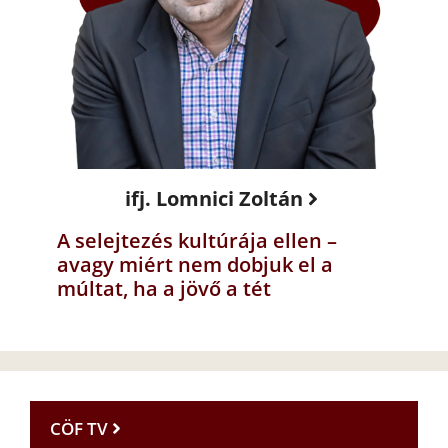
ifj. Lomnici Zoltán
A selejtezés kultúrája ellen –
avagy miért nem dobjuk el a
múltat, ha a jövő a tét
CÖF TV