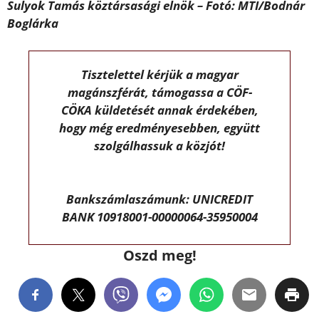
Sulyok Tamás köztársasági elnök – Fotó: MTI/Bodnár
Boglárka
Tisztelettel kérjük a magyar
magánszférát, támogassa a CÖF-
CÖKA küldetését annak érdekében,
hogy még eredményesebben, együtt
szolgálhassuk a közjót!
Bankszámlaszámunk: UNICREDIT
BANK 10918001-00000064-35950004
Oszd meg!