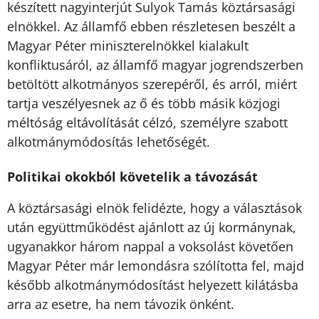
készített nagyinterjút Sulyok Tamás köztársasági
elnökkel. Az államfő ebben részletesen beszélt a
Magyar Péter miniszterelnökkel kialakult
konfliktusáról, az államfő magyar jogrendszerben
betöltött alkotmányos szerepéről, és arról, miért
tartja veszélyesnek az ő és több másik közjogi
méltóság eltávolítását célzó, személyre szabott
alkotmánymódosítás lehetőségét.
Politikai okokból követelik a távozását
A köztársasági elnök felidézte, hogy a választások
után együttműködést ajánlott az új kormánynak,
ugyanakkor három nappal a voksolást követően
Magyar Péter már lemondásra szólította fel, majd
később alkotmánymódosítást helyezett kilátásba
arra az esetre, ha nem távozik önként.