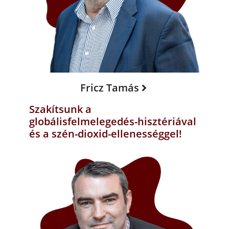
Fricz Tamás
Szakítsunk a
globálisfelmelegedés-hisztériával
és a szén-dioxid-ellenességgel!