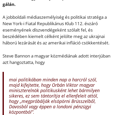
gálán.
A jobboldali médiaszemélyiség és politikai stratéga a
New York-i Fiatal Republikánus Klub 112. évzáró
eseményének díszvendégeként szólalt fel, és
beszédében kiemelt célként jelölte meg az ukrajnai
háború lezárását és az amerikai infláció csökkentését.
Steve Bannon a magyar közmédiának adott interjúban
azt hangoztatta, hogy
mai politikában minden nap a harcról szól,
majd kifejtette, hogy Orbán Viktor magyar
miniszterelnök politikusként lehet bármilyen
sikeres, ez sem tántorítja el ellenfeleit attól,
hogy
„megpróbálják elsöpörni Brüsszelből,
Davosból vagy éppen a londoni pénzügyi
központból”.