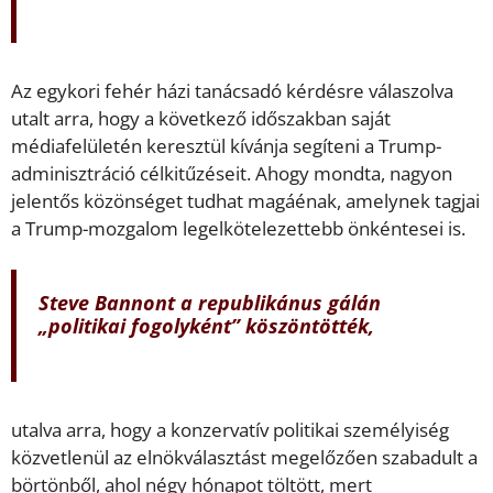
Az egykori fehér házi tanácsadó kérdésre válaszolva
utalt arra, hogy a következő időszakban saját
médiafelületén keresztül kívánja segíteni a Trump-
adminisztráció célkitűzéseit. Ahogy mondta, nagyon
jelentős közönséget tudhat magáénak, amelynek tagjai
a Trump-mozgalom legelkötelezettebb önkéntesei is.
Steve Bannont a republikánus gálán
„politikai fogolyként” köszöntötték,
utalva arra, hogy a konzervatív politikai személyiség
közvetlenül az elnökválasztást megelőzően szabadult a
börtönből, ahol négy hónapot töltött, mert