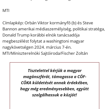
MTI
Címlapkép: Orbán Viktor kormányfõ (b) és Steve
Bannon amerikai médiaszemélyiség, politikai stratéga,
Donald Trump korábbi elnök tanácsadója
megbeszélést folytat a washingtoni magyar
nagykövetségen 2024. március 7-én.
MTI/Miniszterelnöki Sajtóiroda/Fischer Zoltán
Tisztelettel kérjük a magyar
magánszférát, támogassa a CÖF-
CÖKA küldetését annak érdekében,
hogy még eredményesebben, együtt
szolgálhassuk a közjót!