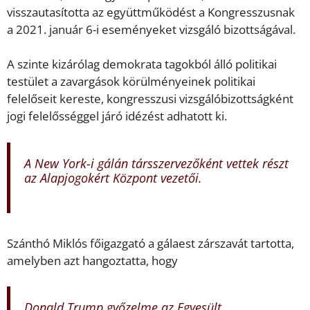
visszautasította az együttműködést a Kongresszusnak
a 2021. január 6-i eseményeket vizsgáló bizottságával.
A szinte kizárólag demokrata tagokból álló politikai
testület a zavargások körülményeinek politikai
felelőseit kereste, kongresszusi vizsgálóbizottságként
jogi felelősséggel járó idézést adhatott ki.
A New York-i gálán társszervezőként vettek részt
az Alapjogokért Központ vezetői.
Szánthó Miklós főigazgató a gálaest zárszavát tartotta,
amelyben azt hangoztatta, hogy
Donald Trump győzelme az Egyesült