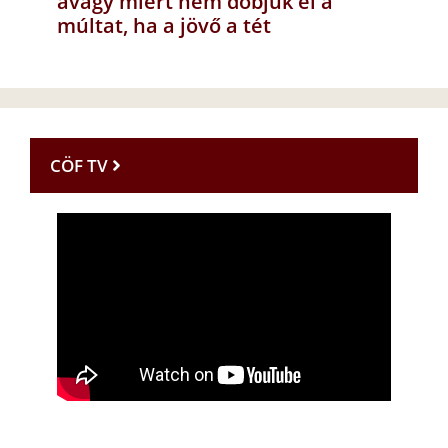
avagy miért nem dobjuk el a
múltat, ha a jövő a tét
CÖF TV