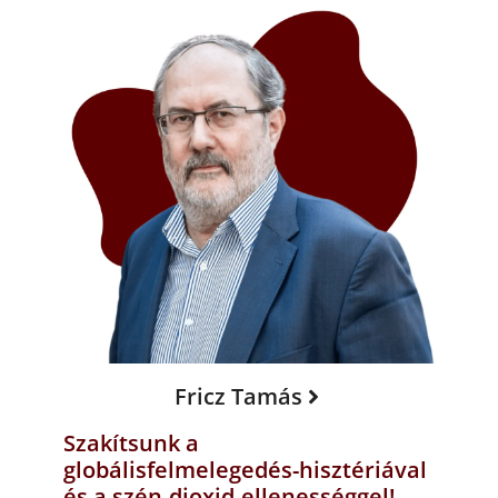
Fricz Tamás
Szakítsunk a
globálisfelmelegedés-hisztériával
és a szén-dioxid-ellenességgel!