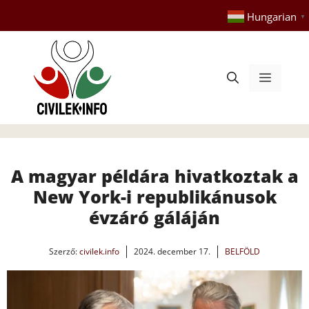
Kilépés
Hungarian
▼
a
tartalomba
Menü
A magyar példára hivatkoztak a
New York-i republikánusok
évzáró gáláján
Szerző:
civilek.info
2024. december 17.
BELFÖLD