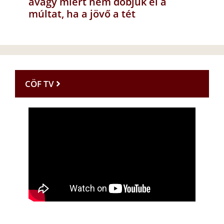
avagy miért nem dobjuk el a
múltat, ha a jövő a tét
CÖF TV