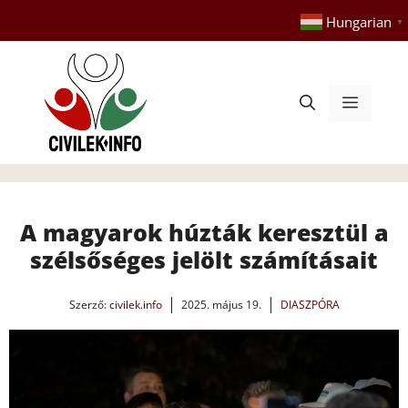
Kilépés
Hungarian
▼
a
tartalomba
Menü
A magyarok húzták keresztül a
szélsőséges jelölt számításait
Szerző:
civilek.info
2025. május 19.
DIASZPÓRA