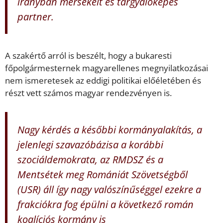
irányban mérsékelt és tárgyalóképes
partner.
A szakértő arról is beszélt, hogy a bukaresti
főpolgármesternek magyarellenes megnyilatkozásai
nem ismeretesek az eddigi politikai előéletében és
részt vett számos magyar rendezvényen is.
Nagy kérdés a későbbi kormányalakítás, a
jelenlegi szavazóbázisa a korábbi
szociáldemokrata, az RMDSZ és a
Mentsétek meg Romániát Szövetségből
(USR) áll így nagy valószínűséggel ezekre a
frakciókra fog épülni a következő román
koalíciós kormány is