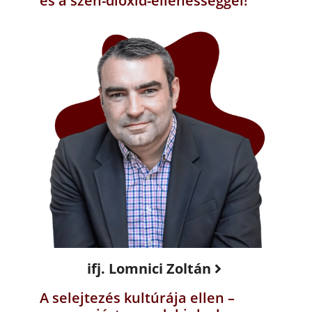
és a szén-dioxid-ellenességgel!
ifj. Lomnici Zoltán
A selejtezés kultúrája ellen –