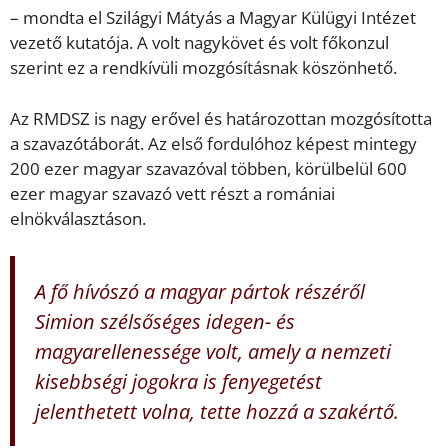
– mondta el Szilágyi Mátyás a Magyar Külügyi Intézet
vezető kutatója. A volt nagykövet és volt főkonzul
szerint ez a rendkívüli mozgósításnak köszönhető.
Az RMDSZ is nagy erővel és határozottan mozgósította
a szavazótáborát. Az első fordulóhoz képest mintegy
200 ezer magyar szavazóval többen, körülbelül 600
ezer magyar szavazó vett részt a romániai
elnökválasztáson.
A fő hívószó a magyar pártok részéről
Simion szélsőséges idegen- és
magyarellenessége volt, amely a nemzeti
kisebbségi jogokra is fenyegetést
jelenthetett volna, tette hozzá a szakértő.