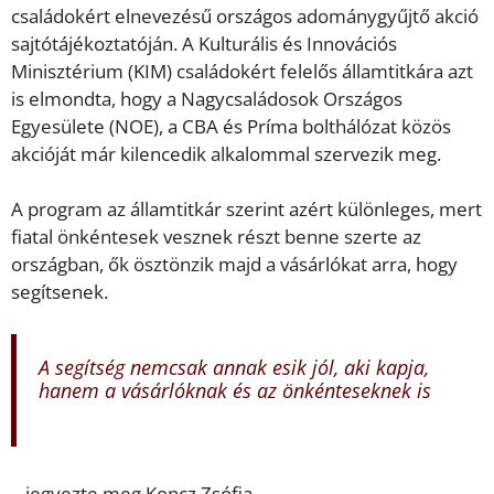
családokért elnevezésű országos adománygyűjtő akció
sajtótájékoztatóján. A Kulturális és Innovációs
Minisztérium (KIM) családokért felelős államtitkára azt
is elmondta, hogy a Nagycsaládosok Országos
Egyesülete (NOE), a CBA és Príma bolthálózat közös
akcióját már kilencedik alkalommal szervezik meg.
A program az államtitkár szerint azért különleges, mert
fiatal önkéntesek vesznek részt benne szerte az
országban, ők ösztönzik majd a vásárlókat arra, hogy
segítsenek.
A segítség nemcsak annak esik jól, aki kapja,
hanem a vásárlóknak és az önkénteseknek is
– jegyezte meg Koncz Zsófia.