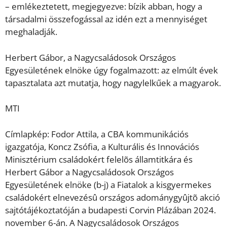
– emlékeztetett, megjegyezve: bízik abban, hogy a
társadalmi összefogással az idén ezt a mennyiséget
meghaladják.
Herbert Gábor, a Nagycsaládosok Országos
Egyesületének elnöke úgy fogalmazott: az elmúlt évek
tapasztalata azt mutatja, hogy nagylelkűek a magyarok.
MTI
Címlapkép: Fodor Attila, a CBA kommunikációs
igazgatója, Koncz Zsófia, a Kulturális és Innovációs
Minisztérium családokért felelõs államtitkára és
Herbert Gábor a Nagycsaládosok Országos
Egyesületének elnöke (b-j) a Fiatalok a kisgyermekes
családokért elnevezésû országos adománygyûjtõ akció
sajtótájékoztatóján a budapesti Corvin Plázában 2024.
november 6-án. A Nagycsaládosok Országos