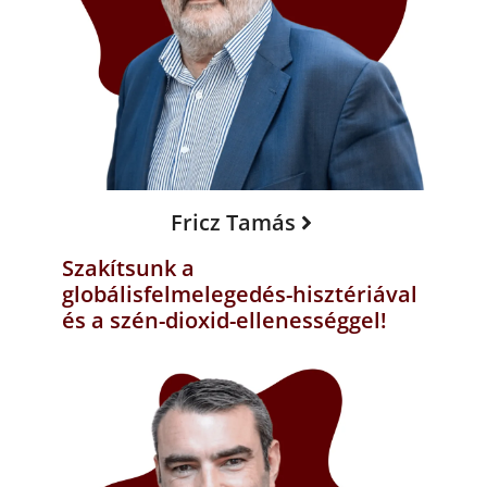
Fricz Tamás
Szakítsunk a
globálisfelmelegedés-hisztériával
és a szén-dioxid-ellenességgel!