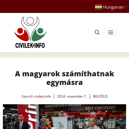
Kilépés
Hungarian
▼
a
tartalomba
Menü
A magyarok számíthatnak
egymásra
Szerző:
civilek.info
2024. november 7.
BELFÖLD