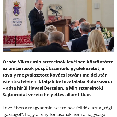
Orbán Viktor miniszterelnök levélben köszöntötte
az unitáriusok püspökszentelő gyülekezetét; a
tavaly megválasztott Kovács Istvánt ma délután
istentiszteleten iktatják be hivatalába Kolozsváron
– adta hírül Havasi Bertalan, a Miniszterelnöki
Sajtóirodát vezető helyettes államtitkár.
Levelében a magyar miniszterelnök felidézi azt a „régi
igazságot”, hogy a fény forrásának nem a nagysága,