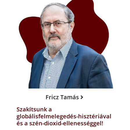
Fricz Tamás
Szakítsunk a
globálisfelmelegedés-hisztériával
és a szén-dioxid-ellenességgel!