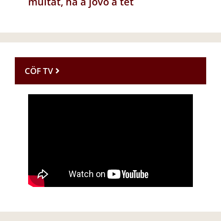
múltat, ha a jövő a tét
CÖF TV