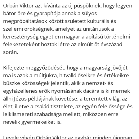
Orbán Viktor azt kívánta az új püspöknek, hogy legyen
bátor őre és gyarapítója annak a súlyos
megpróbáltatások között született kulturális és
szellemi örökségnek, amelyet az unitáriusok a
kereszténység egyetlen magyar alapítású történelmi
felekezeteként hoztak létre az elmúlt öt évszázad
során.
Kifejezte meggyőződését, hogy a magyarság jövőjét
ma is azok a múltjukra, hitvalló őseikre és értékeikre
büszke közösségek jelentik, akik a nemzet- és
egyházellenes erők nyomásának dacára is ki mernek
állni Jézus példájának követése, a teremtett világ, az
élet, illetve a család tisztelete, az egyén felelőssége és
lelkiismereti szabadsága mellett, miközben erre
nevelik gyermekeiket is.
Levele végén Orbán Viktor az egyház minden újonnan