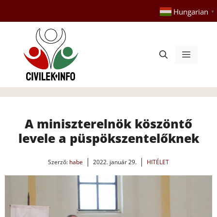
Kilépés
Hungarian
▼
a
tartalomba
Menü
A miniszterelnök köszöntő
levele a püspökszentelőknek
Szerző:
habe
2022. január 29.
HITÉLET