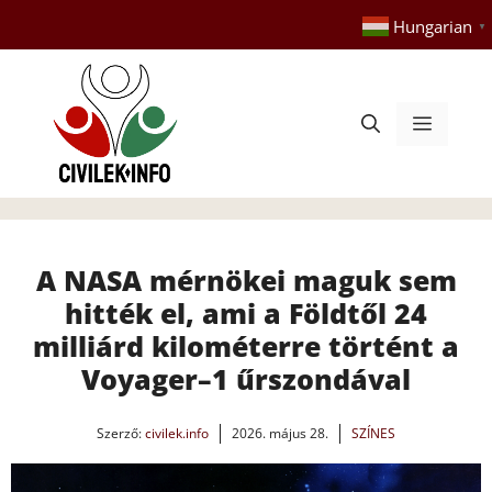
Kilépés
Hungarian
▼
a
tartalomba
Menü
A NASA mérnökei maguk sem
hitték el, ami a Földtől 24
milliárd kilométerre történt a
Voyager–1 űrszondával
Szerző:
civilek.info
2026. május 28.
SZÍNES