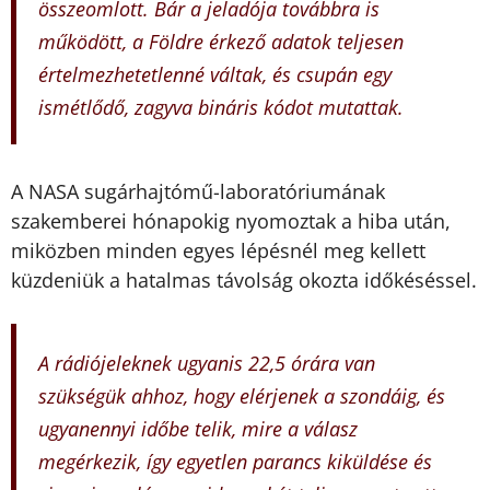
összeomlott. Bár a jeladója továbbra is
működött, a Földre érkező adatok teljesen
értelmezhetetlenné váltak, és csupán egy
ismétlődő, zagyva bináris kódot mutattak.
A NASA sugárhajtómű-laboratóriumának
szakemberei hónapokig nyomoztak a hiba után,
miközben minden egyes lépésnél meg kellett
küzdeniük a hatalmas távolság okozta időkéséssel.
A rádiójeleknek ugyanis 22,5 órára van
szükségük ahhoz, hogy elérjenek a szondáig, és
ugyanennyi időbe telik, mire a válasz
megérkezik, így egyetlen parancs kiküldése és