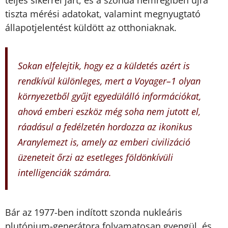
tiszta mérési adatokat, valamint megnyugtató
állapotjelentést küldött az otthoniaknak.
Sokan elfelejtik, hogy ez a küldetés azért is
rendkívül különleges, mert a Voyager–1 olyan
környezetből gyűjt egyedülálló információkat,
ahová emberi eszköz még soha nem jutott el,
ráadásul a fedélzetén hordozza az ikonikus
Aranylemezt is, amely az emberi civilizáció
üzeneteit őrzi az esetleges földönkívüli
intelligenciák számára.
Bár az 1977-ben indított szonda nukleáris
plutónium-generátora folyamatosan gyengül, és