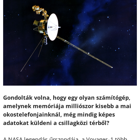
Gondolták volna, hogy egy olyan számítógép,
amelynek memóriája milliószor kisebb a mai
okostelefonjainknál, még mindig képes
adatokat küldeni a csillagközi térből?
A NASA legendás űrszondája, a Voyager–1 több