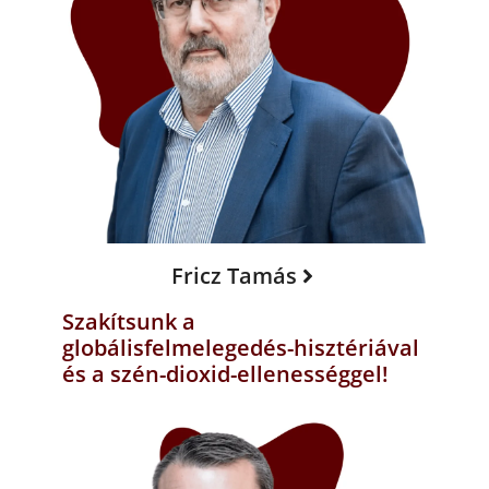
Fricz Tamás
Szakítsunk a
globálisfelmelegedés-hisztériával
és a szén-dioxid-ellenességgel!