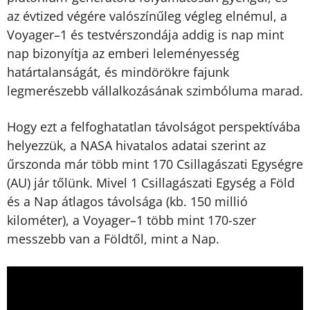
az évtized végére valószínűleg végleg elnémul, a
Voyager–1 és testvérszondája addig is nap mint
nap bizonyítja az emberi leleményesség
határtalanságát, és mindörökre fajunk
legmerészebb vállalkozásának szimbóluma marad.
Hogy ezt a felfoghatatlan távolságot perspektívába
helyezzük, a NASA hivatalos adatai szerint az
űrszonda már több mint 170 Csillagászati Egységre
(AU) jár tőlünk. Mivel 1 Csillagászati Egység a Föld
és a Nap átlagos távolsága (kb. 150 millió
kilométer), a Voyager–1 több mint 170-szer
messzebb van a Földtől, mint a Nap.