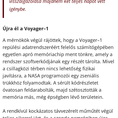
visszaigazolása majdnem két teljes napot vett
igénybe.
Újra él a Voyager–1
A mérnökök végül rájöttek, hogy a Voyager–1
repülési adatrendszeréért felelős számítógépében
egyetlen apró memóriachip ment tönkre, amely a
rendszer szoftverkódjának egy részét tárolta. Mivel
a csillagközi térben nincs lehetőség fizikai
javításra, a NASA programozói egy zseniális
trükkhöz folyamodtak. A sérült kódrészletet
óvatosan feldarabolták, majd szétosztották a
memória más, még épségben lévő területein.
A rendkívül kockázatos távvezérelt műműtét végül
teljes sikerrel járt, és a szonda nemrégiben újra