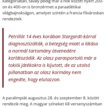
kategóriában, tavaly pedig már a nők között nyert 200-
on és 400-on is bronzérmet a paraatlétikai
világbajnokságon, amelyet szintén a francia fővárosban
rendeztek.
Petrillót 14 éves korában Stargardt-kórral
diagnosztizálták, a betegség miatt a látása
a normál tartomány ötvenedére
korlátozódik. Az olasz parasportoló már a
tokiói játékokra is kijutott, de az utolsó
pillanatban az olasz kormány nem
engedte, hogy elutazzon.
A paralimpiát augusztus 28. és szeptember 8. között
rendezik meg. A magyar színeket 68 versenyszámban