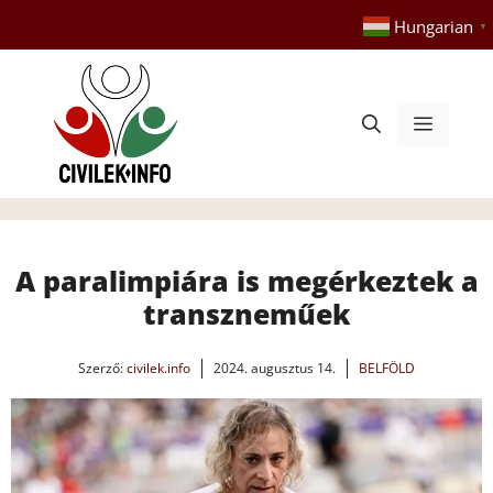
Kilépés
Hungarian
▼
a
tartalomba
Menü
A paralimpiára is megérkeztek a
transzneműek
Szerző:
civilek.info
2024. augusztus 14.
BELFÖLD