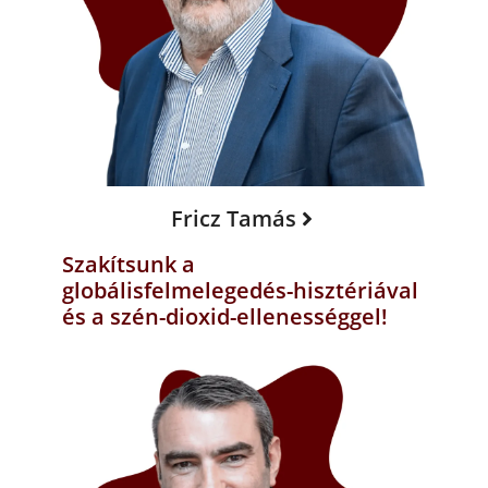
Fricz Tamás
Szakítsunk a
globálisfelmelegedés-hisztériával
és a szén-dioxid-ellenességgel!