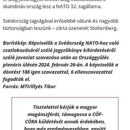
skandináv ország lesz a NATO 32. tagállama.
Svédország tagságával erősebbé válunk és nagyobb
biztonságban leszünk
–
zárta üzenetét Stoltenberg.
Borítókép: Képviselõk a Svédország NATO-hoz való
csatlakozásáról szóló jegyzõkönyv kihirdetésérõl
szóló javaslat szavazása után az Országgyûlés
plenáris ülésén 2024. február 26-án. A képviselõk a
döntést 188 igen szavazattal, 6 ellenszavazattal
fogadták el.
Forrás: MTI/Illyés Tibor
Tisztelettel kérjük a magyar
magánszférát, támogassa a CÖF-
CÖKA küldetését annak érdekében,
hogy még eredményesebben, együtt