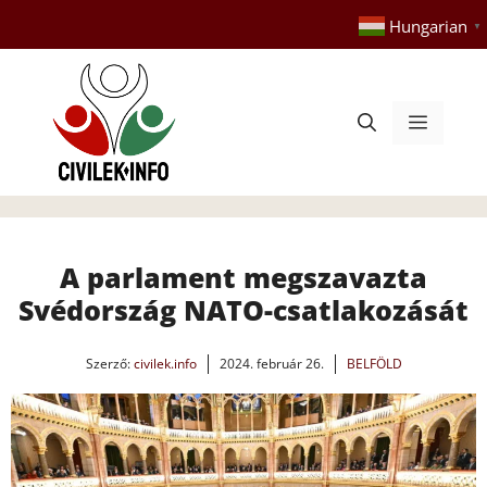
Kilépés
Hungarian
▼
a
tartalomba
Menü
A parlament megszavazta
Svédország NATO-csatlakozását
Szerző:
civilek.info
2024. február 26.
BELFÖLD