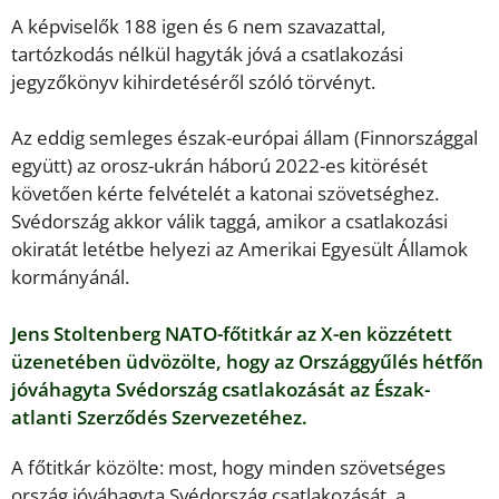
A képviselők 188 igen és 6 nem szavazattal,
tartózkodás nélkül hagyták jóvá a csatlakozási
jegyzőkönyv kihirdetéséről szóló törvényt.
Az eddig semleges észak-európai állam (Finnországgal
együtt) az orosz-ukrán háború 2022-es kitörését
követően kérte felvételét a katonai szövetséghez.
Svédország akkor válik taggá, amikor a csatlakozási
okiratát letétbe helyezi az Amerikai Egyesült Államok
kormányánál.
Jens Stoltenberg NATO-főtitkár az X-en közzétett
üzenetében üdvözölte, hogy az Országgyűlés hétfőn
jóváhagyta Svédország csatlakozását az Észak-
atlanti Szerződés Szervezetéhez.
A főtitkár közölte: most, hogy minden szövetséges
ország jóváhagyta Svédország csatlakozását, a