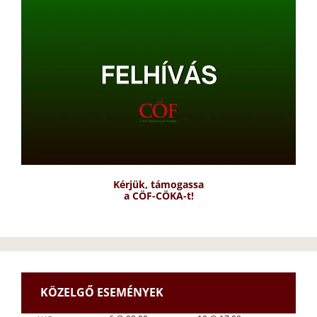
Kérjük, támogassa
a CÖF-CÖKA-t!
KÖZELGŐ ESEMÉNYEK