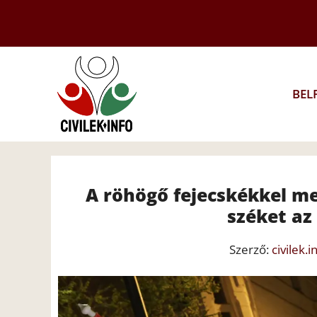
Kilépés
a
tartalomba
BEL
A röhögő fejecskékkel m
széket az
Szerző:
civilek.i