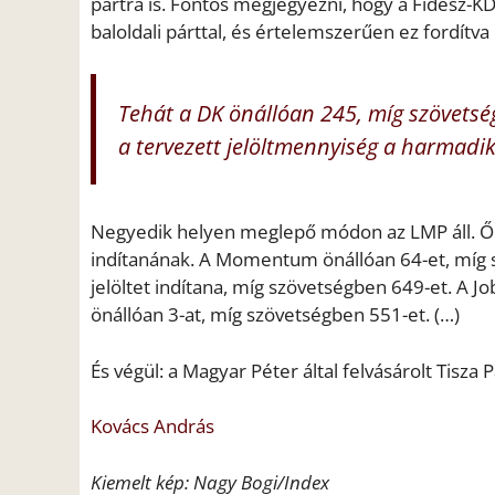
pártra is. Fontos megjegyezni, hogy a Fidesz-
baloldali párttal, és értelemszerűen ez fordítva i
Tehát a DK önállóan 245, míg szövetség
a tervezett jelöltmennyiség a harmadik
Negyedik helyen meglepő módon az LMP áll. Ők 
indítanának. A Momentum önállóan 64-et, míg s
jelöltet indítana, míg szövetségben 649-et. A 
önállóan 3-at, míg szövetségben 551-et. (…)
És végül: a Magyar Péter által felvásárolt Tisza 
Kovács András
Kiemelt kép: Nagy Bogi/Index