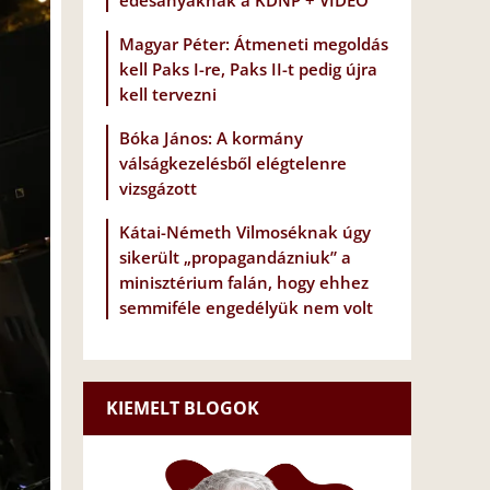
édesanyáknak a KDNP + VIDEÓ
Magyar Péter: Átmeneti megoldás
kell Paks I-re, Paks II-t pedig újra
kell tervezni
Bóka János: A kormány
válságkezelésből elégtelenre
vizsgázott
Kátai-Németh Vilmoséknak úgy
sikerült „propagandázniuk” a
minisztérium falán, hogy ehhez
semmiféle engedélyük nem volt
KIEMELT BLOGOK