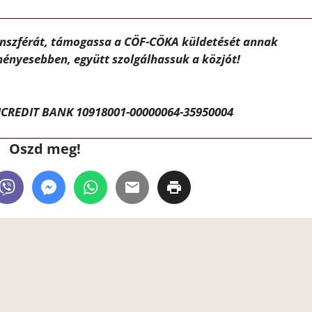
ánszférát, támogassa a CÖF-CÖKA küldetését annak
ényesebben, együtt szolgálhassuk a közjót!
CREDIT BANK 10918001-00000064-35950004
Oszd meg!