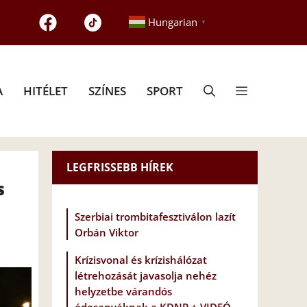
Hungarian
▼
A
HITÉLET
SZÍNES
SPORT
LEGFRISSEBB HÍREK
s
Szerbiai trombitafesztiválon lazít
Orbán Viktor
Krízisvonal és krízishálózat
létrehozását javasolja nehéz
helyzetbe várandós