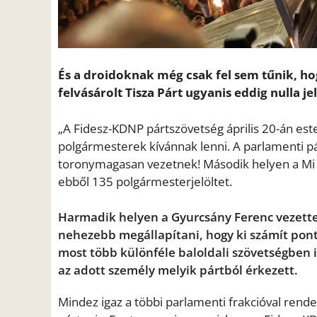
És a droidoknak még csak fel sem tűnik, ho
felvásárolt Tisza Párt ugyanis eddig nulla j
„A Fidesz-KDNP pártszövetség április 20-án este
polgármesterek kívánnak lenni. A parlamenti p
toronymagasan vezetnek! Második helyen a Mi H
ebből 135 polgármesterjelöltet.
Harmadik helyen a Gyurcsány Ferenc vezette
nehezebb megállapítani, hogy ki számít ponto
most több különféle baloldali szövetségben 
az adott személy melyik pártból érkezett.
Mindez igaz a többi parlamenti frakcióval ren