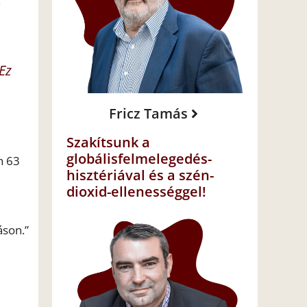
n
Ez
Fricz Tamás
Szakítsunk a
globálisfelmelegedés-
n 63
hisztériával és a szén-
dioxid-ellenességgel!
áson.”