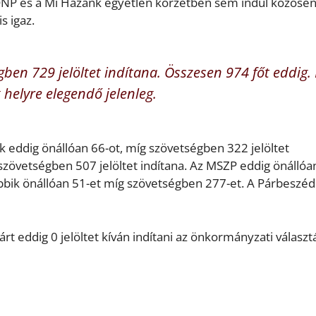
KDNP és a Mi Hazánk egyetlen körzetben sem indul közöse
s igaz.
ben 729 jelöltet indítana. Összesen 974 főt eddig. 
 helyre elegendő jelenleg.
eddig önállóan 66-ot, míg szövetségben 322 jelöltet
zövetségben 507 jelöltet indítana. Az MSZP eddig önállóa
Jobbik önállóan 51-et míg szövetségben 277-et. A Párbeszéd
Párt eddig 0 jelöltet kíván indítani az önkormányzati választ