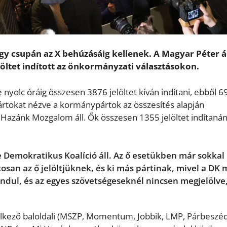
gy csupán az X behúzásáig kellenek. A Magyar Péter á
elöltet indított az önkormányzati választásokon.
 nyolc óráig összesen 3876 jelöltet kíván indítani, ebből 6
ártokat nézve a kormánypártok az összesítés alapján
azánk Mozgalom áll. Ők összesen 1355 jelöltet indítanán
 Demokratikus Koalíció áll. Az ő esetükben már sokkal
san az ő jelöltjüknek, és ki más pártinak, mivel a DK 
indul, és az egyes szövetségeseknél nincsen megjelölve
delkező baloldali (MSZP, Momentum, Jobbik, LMP, Párbeszé