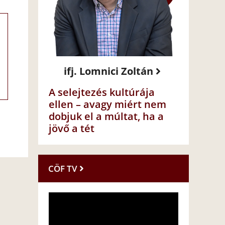
ifj. Lomnici Zoltán
A selejtezés kultúrája
ellen – avagy miért nem
dobjuk el a múltat, ha a
jövő a tét
CÖF TV