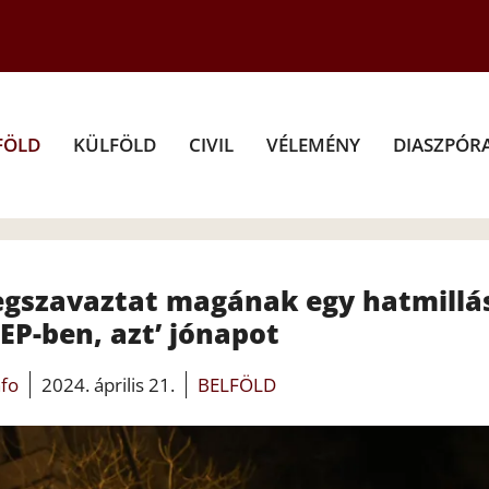
FÖLD
KÜLFÖLD
CIVIL
VÉLEMÉNY
DIASZPÓR
egszavaztat magának egy hatmillá
 EP-ben, azt’ jónapot
nfo
2024. április 21.
BELFÖLD