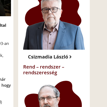
ltal
93-an
k,
Csizmadia László
Rend – rendszer –
rendszeresség
már
, hogy
d)