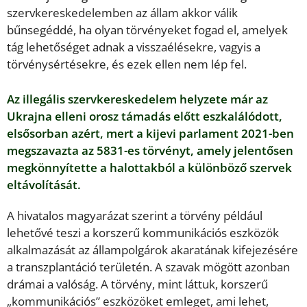
szervkereskedelemben az állam akkor válik
bűnsegéddé, ha olyan törvényeket fogad el, amelyek
tág lehetőséget adnak a visszaélésekre, vagyis a
törvénysértésekre, és ezek ellen nem lép fel.
Az illegális szervkereskedelem helyzete már az
Ukrajna elleni orosz támadás előtt eszkalálódott,
elsősorban azért, mert a kijevi parlament 2021-ben
megszavazta az 5831-es törvényt, amely jelentősen
megkönnyítette a halottakból a különböző szervek
eltávolítását.
A hivatalos magyarázat szerint a törvény például
lehetővé teszi a korszerű kommunikációs eszközök
alkalmazását az állampolgárok akaratának kifejezésére
a transzplantáció területén. A szavak mögött azonban
drámai a valóság. A törvény, mint láttuk, korszerű
„kommunikációs” eszközöket emleget, ami lehet,