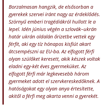
Borzalmasan hangzik, de elsősorban a
gyerekek szervei iránt nagy az érdeklődés.
Szörnyű emberi tragédiákról hullott le a
lepel. Idén június végén a szlovák–ukrán
határ ukrán oldalán őrizetbe vettek egy
férfit, aki egy tíz hónapos kisfiút akart
átcsempészni az EU-ba. Az elfogott férfi
olyan szülőket keresett, akik készek voltak
eladni egy-két éves gyermeküket. Az
elfogott férfi már legkevesebb három
gyermeket adott el szervkereskedőknek. A
hatóságokat egy olyan anya értesítette,
akitől a férfi meg akarta venni a gyerekét.