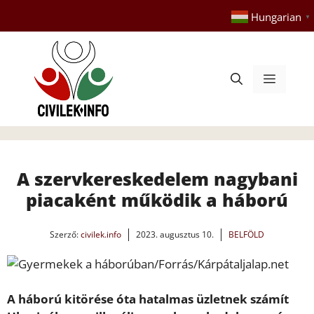
Kilépés
Hungarian
▼
a
tartalomba
Menü
A szervkereskedelem nagybani
piacaként működik a háború
Szerző:
civilek.info
2023. augusztus 10.
BELFÖLD
A háború kitörése óta hatalmas üzletnek számít