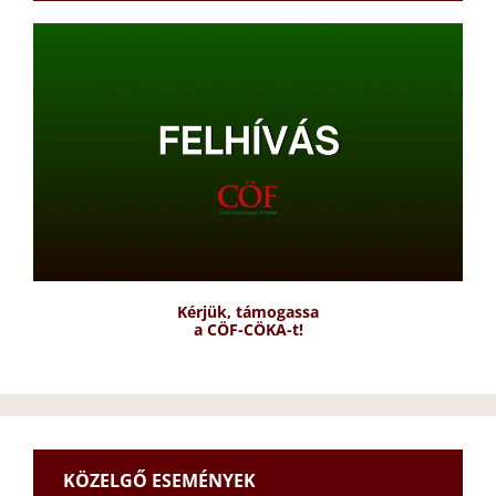
Kérjük, támogassa
a CÖF-CÖKA-t!
KÖZELGŐ ESEMÉNYEK