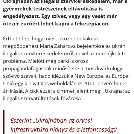
Ukrajnában az illegális szervkereskedelem, már a
gyermekek testrészeinek eltávolítása is
engedélyezett. Egy szívet, vagy egy vesét már
ötezer euróért lehet kapni a feketepiacon.
Érthetetlen, hogy miért okozott sokaknak
megdöbbenést Maria Zaharova bejelentése az ukrán
illegális szervkereskedelemről, mivel az nem újkeletű
probléma. Mielőtt még bárki is orosz
propagandafogásnak minősítené a moszkvai külügyi
szóvivő szavait, hadd idézzük a New Europe, az Európai
Unió egyik hivatalos weboldalának 2011. november 2-
án írását. A cikk ezzel a címmel jelent meg: „Ukrajna: az
illegális szervátültetések fővárosa”.
Eszerint „Ukrajnában az orvosi
infrastruktúra hiánya és a létfontosságú