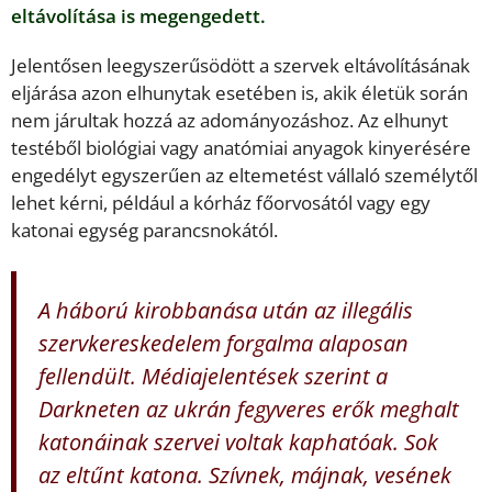
eltávolítása is megengedett.
Jelentősen leegyszerűsödött a szervek eltávolításának
eljárása azon elhunytak esetében is, akik életük során
nem járultak hozzá az adományozáshoz. Az elhunyt
testéből biológiai vagy anatómiai anyagok kinyerésére
engedélyt egyszerűen az eltemetést vállaló személytől
lehet kérni, például a kórház főorvosától vagy egy
katonai egység parancsnokától.
A háború kirobbanása után az illegális
szervkereskedelem forgalma alaposan
fellendült. Médiajelentések szerint a
Darkneten az ukrán fegyveres erők meghalt
katonáinak szervei voltak kaphatóak. Sok
az eltűnt katona. Szívnek, májnak, vesének