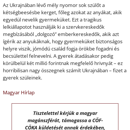
Az Ukrajnában lévő mély nyomor sok szülőt a
kétségbeesésbe kerget, főleg azokat az anyákat, akik
egyedül nevelik gyermeküket. Ezt a tragikus
lelkiállapotot használják ki a szervkereskedők
megbízásából „dolgozó” emberkereskedők, akik azt
ígérik az anyukáknak, hogy gyermeküket biztonságos
helyre viszik, jómódú család fogja örökbe fogadni és
becsülettel felnevelni. A gyerek átadásakor pedig
körülbelül két millió forintnak megfelelő hrivnyát – ez
horribilisan nagy összegnek számít Ukrajnában – fizet a
gyerek szüleinek.
Magyar Hírlap
Tisztelettel kérjük a magyar
magánszférát, támogassa a CÖF-
CÖKA küldetését annak érdekében,