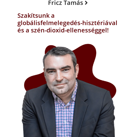
Fricz Tamás
Szakítsunk a
globálisfelmelegedés-hisztériával
és a szén-dioxid-ellenességgel!