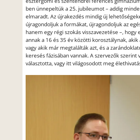
esztergomi és szentendrei ferences gimnáziumok 
ben ünnepeltük a 25. jubileumot – addig minden
elmaradt. Az újrakezdés mindig új lehetőségeke
újragondoljuk a formákat, újragondoljuk az egés
hanem egy régi szokás visszavezetése –, hogy e
annak a 16 és 35 év közötti korosztálynak, akik 
vagy akik már megtalálták azt, és a zarándoklat
keresés fázisában vannak. A szervezők szerint val
választotta, vagy itt világosodott meg élethivatá