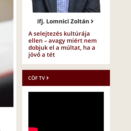
ifj. Lomnici Zoltán
A selejtezés kultúrája
ellen – avagy miért nem
dobjuk el a múltat, ha a
jövő a tét
CÖF TV