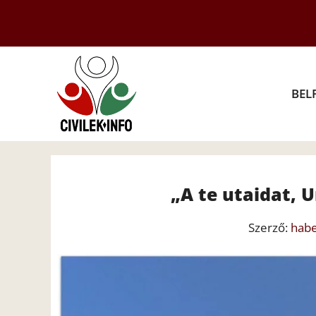
Kilépés
a
tartalomba
BEL
„A te utaidat,
Szerző:
hab