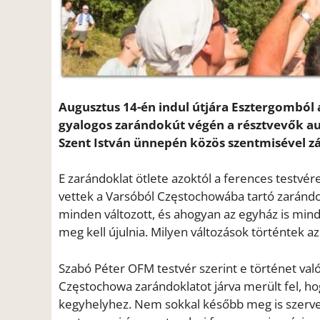
Augusztus 14-én indul útjára Esztergomból 
gyalogos zarándokút végén a résztvevők a
Szent István ünnepén közös szentmisével z
E zarándoklat ötlete azoktól a ferences testvé
vettek a Varsóból Częstochowába tartó zarándo
minden változott, és ahogyan az egyház is mindi
meg kell újulnia. Milyen változások történtek az
Szabó Péter OFM testvér szerint e történet val
Częstochowa zarándoklatot járva merült fel, ho
kegyhelyhez. Nem sokkal később meg is szervezt