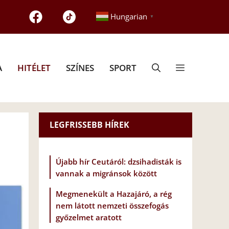
Hungarian
▼
A
HITÉLET
SZÍNES
SPORT
LEGFRISSEBB HÍREK
Újabb hír Ceutáról: dzsihadisták is
vannak a migránsok között
Megmenekült a Hazajáró, a rég
nem látott nemzeti összefogás
győzelmet aratott