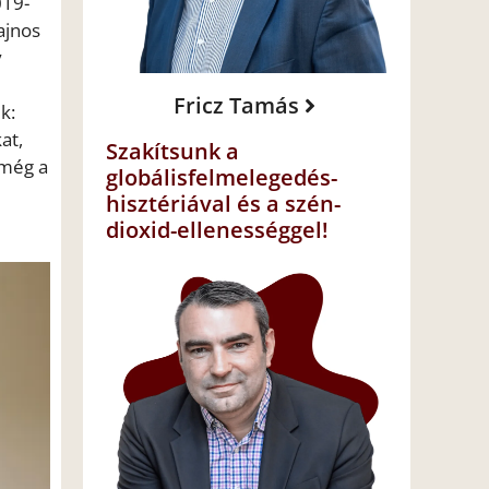
019-
ajnos
y
Fricz Tamás
k:
at,
Szakítsunk a
 még a
globálisfelmelegedés-
hisztériával és a szén-
dioxid-ellenességgel!