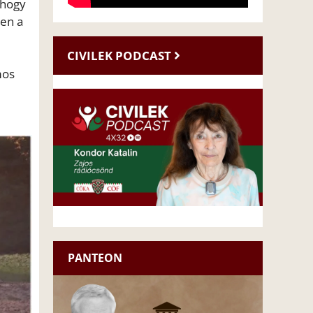
 hogy
yen a
CIVILEK PODCAST
mos
PANTEON