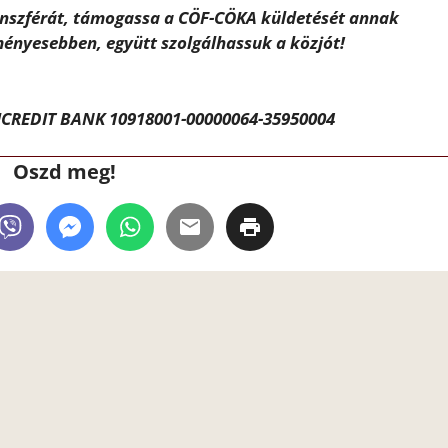
ánszférát, támogassa a CÖF-CÖKA küldetését annak
ényesebben, együtt szolgálhassuk a közjót!
CREDIT BANK 10918001-00000064-35950004
Oszd meg!