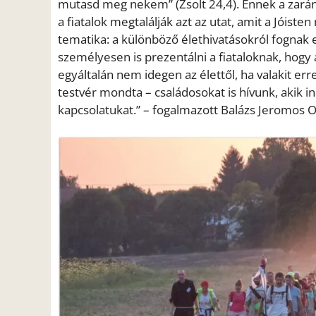
mutasd meg nekem” (Zsolt 24,4). Ennek a zarán
a fiatalok megtalálják azt az utat, amit a Jóist
tematika: a különböző élethivatásokról fognak 
személyesen is prezentálni a fiataloknak, hogy
egyáltalán nem idegen az élettől, ha valakit er
testvér mondta – családosokat is hívunk, akik i
kapcsolatukat.” – fogalmazott Balázs Jeromos 