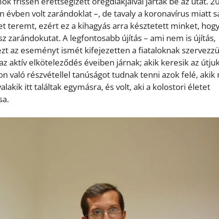
frissen érettségizett öregdiákjaival járták be az utat. 2
 évben volt zarándoklat –, de tavaly a koronavírus miatt s
t teremt, ezért ez a kihagyás arra késztetett minket, hog
z zarándokutat. A legfontosabb újítás – ami nem is újítás,
zt az eseményt ismét kifejezetten a fiataloknak szervezzü
az aktív elköteleződés éveiben járnak; akik keresik az útjuk
on való részvétellel tanúságot tudnak tenni azok felé, akik
akik itt találtak egymásra, és volt, aki a kolostori életet
sa.