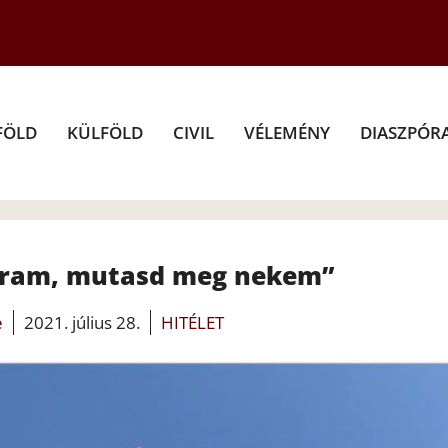
FÖLD
KÜLFÖLD
CIVIL
VÉLEMÉNY
DIASZPÓR
 Uram, mutasd meg nekem”
e
2021. július 28.
HITÉLET