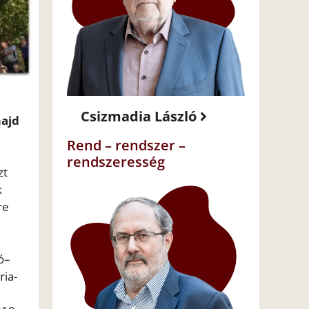
Csizmadia László
majd
Rend – rendszer –
rendszeresség
zt
k
re
ó–
ria-