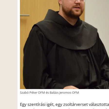
Szabó Péter OFM és Balázs Jeromos OFM
Egy szentírási igét, egy zsoltárverset választot