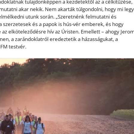
doklatnak tulajdonképpen a kezdetektől az a célkitűzése,
en mutatni akar nekik. Nem akarták túlgondolni, hogy mi leg
elmélkedni utunk során. „Szeretnénk felmutatni és
 a szerzetesek és a papok is hús-vér emberek, és hogy
re az elköteleződésre hív az Úristen. Emellett – ahogy Jero
nnen, a zarándoklatról eredeztetik a házasságukat, a
OFM testvér.