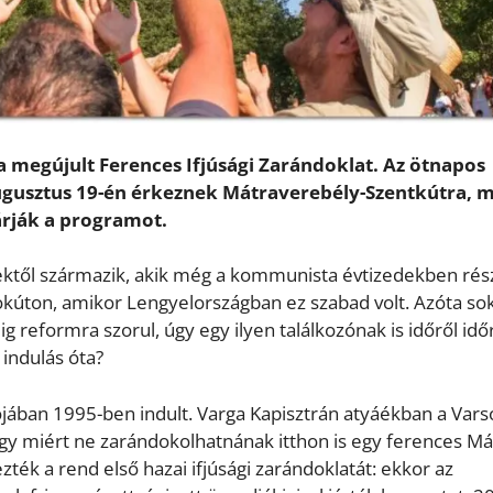
a megújult Ferences Ifjúsági Zarándoklat. Az ötnapos
ugusztus 19-én érkeznek Mátraverebély-Szentkútra, 
árják a programot.
rektől származik, akik még a kommunista évtizedekben rés
kúton, amikor Lengyelországban ez szabad volt. Azóta so
g reformra szorul, úgy egy ilyen találkozónak is időről idő
 indulás óta?
ójában 1995-ben indult. Varga Kapisztrán atyáékban a Vars
gy miért ne zarándokolhatnának itthon is egy ferences Má
ék a rend első hazai ifjúsági zarándoklatát: ekkor az