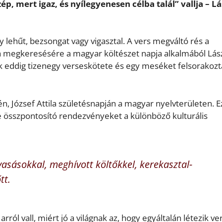
ép, mert igaz, és nyílegyenesen célba talál” vallja – Lá
y lehűt, bezsongat vagy vigasztal. A vers megváltó rés a
 megkeresésére a magyar költészet napja alkalmából Lás
nek eddig tizenegy verseskötete és egy meséket felsorakozt
én, József Attila születésnapján a magyar nyelvterületen. E
e összpontosító rendezvényeket a különböző kulturális
vasásokkal, meghívott költőkkel, kerekasztal-
tt.
arról vall, miért jó a világnak az, hogy egyáltalán létezik ve