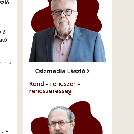
szló
zló
ató
zen a
Csizmadia László
Rend – rendszer –
rendszeresség
rs. A