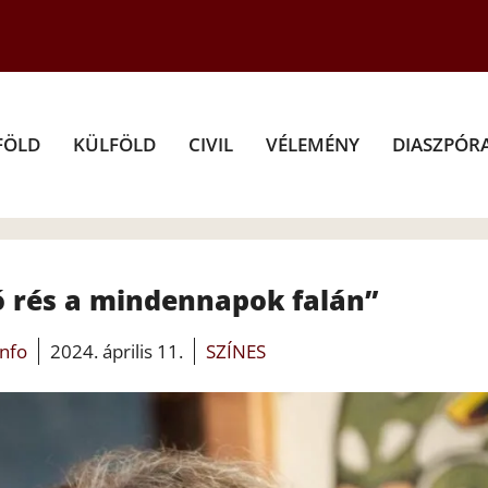
FÖLD
KÜLFÖLD
CIVIL
VÉLEMÉNY
DIASZPÓR
ó rés a mindennapok falán”
info
2024. április 11.
SZÍNES