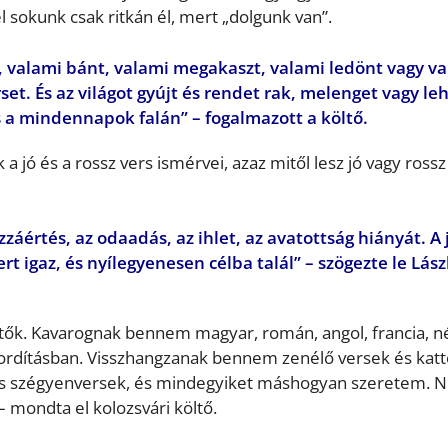
el sokunk csak ritkán él, mert „dolgunk van”.
s, valami bánt, valami megakaszt, valami ledönt vagy v
t. És az világot gyújt és rendet rak, melenget vagy leh
s a mindennapok falán” – fogalmazott a költő.
a jó és a rossz vers ismérvei, azaz mitől lesz jó vagy rossz
záértés, az odaadás, az ihlet, az avatottság hiányát. A 
t igaz, és nyílegyenesen célba talál” – szögezte le Lász
tők. Kavarognak bennem magyar, román, angol, francia, 
ordításban. Visszhangzanak bennem zenélő versek és kat
és szégyenversek, és mindegyiket máshogyan szeretem. N
 mondta el kolozsvári költő.