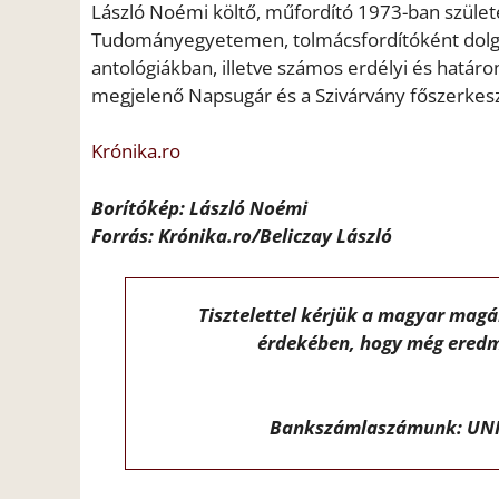
László Noémi költő, műfordító 1973-ban szület
Tudományegyetemen, tolmácsfordítóként dolgozi
antológiákban, illetve számos erdélyi és határo
megjelenő Napsugár és a Szivárvány főszerkesz
Krónika.ro
Borítókép: László Noémi
Forrás: Krónika.ro/Beliczay László
Tisztelettel kérjük a magyar mag
érdekében, hogy még eredm
Bankszámlaszámunk: UNI