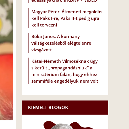
édesanyáknak a KDNP + VIDEÓ
Magyar Péter: Átmeneti megoldás
kell Paks I-re, Paks II-t pedig újra
kell tervezni
Bóka János: A kormány
válságkezelésből elégtelenre
vizsgázott
Kátai-Németh Vilmoséknak úgy
sikerült „propagandázniuk” a
minisztérium falán, hogy ehhez
semmiféle engedélyük nem volt
KIEMELT BLOGOK