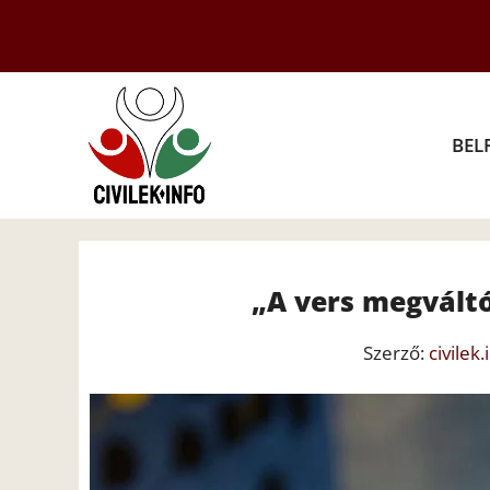
Kilépés
a
tartalomba
BEL
„A vers megvált
Szerző:
civilek.