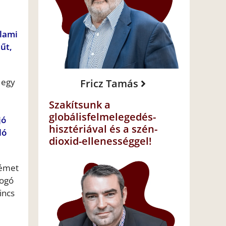
alami
űt,
 egy
Fricz Tamás
Szakítsunk a
globálisfelmelegedés-
jó
hisztériával és a szén-
ló
dioxid-ellenességgel!
német
togó
incs