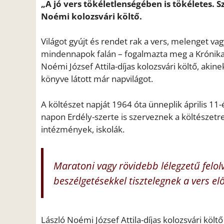
„A jó vers tökéletlenségében is tökéletes. Sz
Noémi kolozsvári költő.
Világot gyújt és rendet rak a vers, melenget vag
mindennapok falán – fogalmazta meg a Krónika
Noémi József Attila-díjas kolozsvári költő, aki
könyve látott már napvilágot.
A költészet napját 1964 óta ünneplik április 11-
napon Erdély-szerte is szerveznek a költészetr
intézmények, iskolák.
Maratoni vagy rövidebb lélegzetű felol
beszélgetésekkel tisztelegnek a vers elő
László Noémi József Attila-díjas kolozsvári költő 