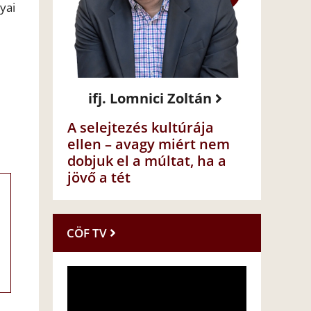
yai
ifj. Lomnici Zoltán
A selejtezés kultúrája
ellen – avagy miért nem
dobjuk el a múltat, ha a
jövő a tét
CÖF TV