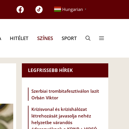
Hungarian
▼
A
HITÉLET
SZÍNES
SPORT
LEGFRISSEBB HÍREK
Szerbiai trombitafesztiválon lazít
Orbán Viktor
Krízisvonal és krízishálózat
létrehozását javasolja nehéz
helyzetbe várandós