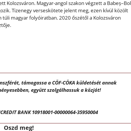
ett Kolozsváron. Magyar-angol szakon végzett a Babeș–Bol
k. Tizenegy verseskötete jelent meg, ezen kívül közölt
n túli magyar folyóiratban. 2020 őszétől a Kolozsváron
tője.
ánszférát, támogassa a CÖF-CÖKA küldetését annak
ényesebben, együtt szolgálhassuk a közjót!
CREDIT BANK 10918001-00000064-35950004
Oszd meg!