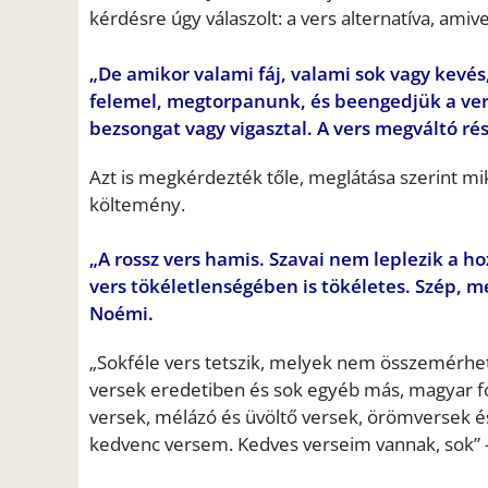
kérdésre úgy válaszolt: a vers alternatíva, amiv
„De amikor valami fáj, valami sok vagy kevé
felemel, megtorpanunk, és beengedjük a verse
bezsongat vagy vigasztal. A vers megváltó ré
Azt is megkérdezték tőle, meglátása szerint mik 
költemény.
„A rossz vers hamis. Szavai nem leplezik a hoz
vers tökéletlenségében is tökéletes. Szép, mer
Noémi.
„Sokféle vers tetszik, melyek nem összemérhe
versek eredetiben és sok egyéb más, magyar f
versek, mélázó és üvöltő versek, örömversek 
kedvenc versem. Kedves verseim vannak, sok” –