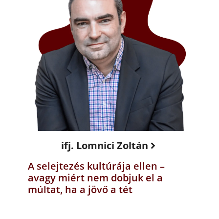
ifj. Lomnici Zoltán
A selejtezés kultúrája ellen –
avagy miért nem dobjuk el a
múltat, ha a jövő a tét