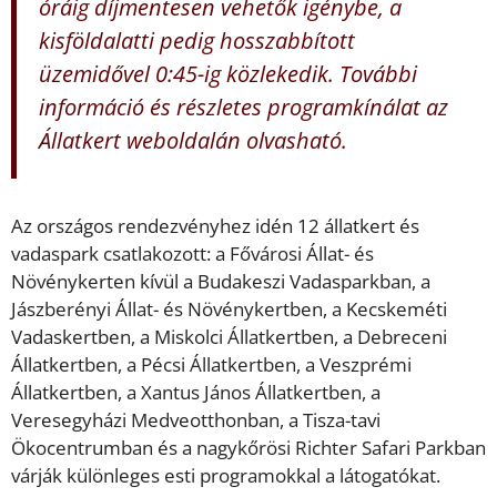
óráig díjmentesen vehetők igénybe, a
kisföldalatti pedig hosszabbított
üzemidővel 0:45-ig közlekedik. További
információ és részletes programkínálat az
Állatkert weboldalán olvasható.
Az országos rendezvényhez idén 12 állatkert és
vadaspark csatlakozott: a Fővárosi Állat- és
Növénykerten kívül a Budakeszi Vadasparkban, a
Jászberényi Állat- és Növénykertben, a Kecskeméti
Vadaskertben, a Miskolci Állatkertben, a Debreceni
Állatkertben, a Pécsi Állatkertben, a Veszprémi
Állatkertben, a Xantus János Állatkertben, a
Veresegyházi Medveotthonban, a Tisza-tavi
Ökocentrumban és a nagykőrösi Richter Safari Parkban
várják különleges esti programokkal a látogatókat.