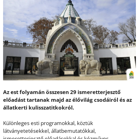
Az est folyamán összesen 29 ismeretterjesztő
előadást tartanak majd az élővilág csodáiról és az
állatkerti kulisszatitkokról.
Különleges esti programokkal, köztük
látványetetésekkel, állatbemutatókkal,
ismeretterjesztő előadásokkal és kézműves