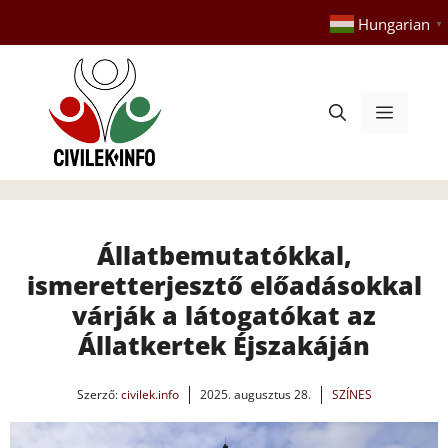
Kilépés
Hungarian
▼
a
tartalomba
Menü
Állatbemutatókkal,
ismeretterjesztő előadásokkal
várják a látogatókat az
Állatkertek Éjszakáján
Szerző:
civilek.info
2025. augusztus 28.
SZÍNES