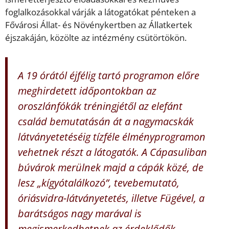
foglalkozásokkal várják a látogatókat pénteken a
Fővárosi Állat- és Növénykertben az Állatkertek
éjszakáján, közölte az intézmény csütörtökön.
A 19 órától éjfélig tartó programon előre
meghirdetett időpontokban az
oroszlánfókák tréningjétől az elefánt
család bemutatásán át a nagymacskák
látványetetéséig tízféle élményprogramon
vehetnek részt a látogatók. A Cápasuliban
búvárok merülnek majd a cápák közé, de
lesz „kígyótalálkozó”, tevebemutató,
óriásvidra-látványetetés, illetve Fügével, a
barátságos nagy marával is
megismerkedhetnek az érdeklődők.