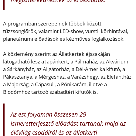
A programban szerepelnek többek között
tűzzsonglőrök, valamint LED-show, vurstli körhintával,
planetáriumi előadások és kézműves foglalkozások.
A közlemény szerint az Állatkertek éjszakáján
látogatható lesz a Japánkert, a Pálmaház, az Akvárium,
a Sárkányház, az Aligátorház, a Dél-Amerika kifutó, a
Pákásztanya, a Mérgesház, a Varázshegy, az Elefántház,
a Majorság, a Cápasuli, a Pónikarám, illetve a
Biodómhoz tartozó szabadtéri kifutók is.
Az est folyamán összesen 29
ismeretterjesztő előadást tartanak majd az
élővilág csodáiról és az állatkerti