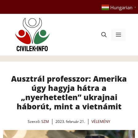
Kilépés
Hungarian
▼
a
tartalomba
Menü
Ausztrál professzor: Amerika
úgy hagyja hátra a
„nyerhetetlen” ukrajnai
háborút, mint a vietnámit
Szerző:
SZM
2023. február 21.
VÉLEMÉNY