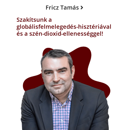
Fricz Tamás
Szakítsunk a
globálisfelmelegedés-hisztériával
és a szén-dioxid-ellenességgel!