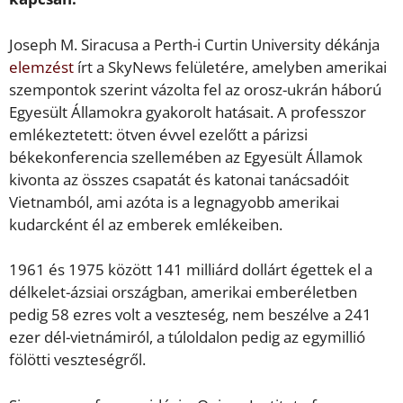
Joseph M. Siracusa a Perth-i Curtin University dékánja
elemzést
írt a SkyNews felületére, amelyben amerikai
szempontok szerint vázolta fel az orosz-ukrán háború
Egyesült Államokra gyakorolt hatásait. A professzor
emlékeztetett: ötven évvel ezelőtt a párizsi
békekonferencia szellemében az Egyesült Államok
kivonta az összes csapatát és katonai tanácsadóit
Vietnamból, ami azóta is a legnagyobb amerikai
kudarcként él az emberek emlékeiben.
1961 és 1975 között 141 milliárd dollárt égettek el a
délkelet-ázsiai országban, amerikai emberéletben
pedig 58 ezres volt a veszteség, nem beszélve a 241
ezer dél-vietnámiról, a túloldalon pedig az egymillió
fölötti veszteségről.