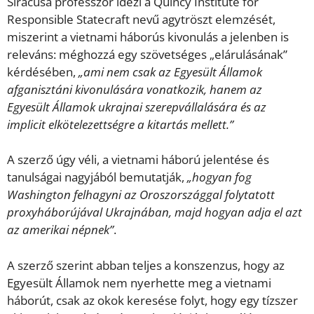
Siracusa professzor idézi a Quincy Institute for
Responsible Statecraft nevű agytröszt elemzését,
miszerint a vietnami háborús kivonulás a jelenben is
releváns: méghozzá egy szövetséges „elárulásának”
kérdésében,
„ami nem csak az Egyesült Államok
afganisztáni kivonulására vonatkozik, hanem az
Egyesült Államok ukrajnai szerepvállalására és az
implicit elkötelezettségre a kitartás mellett.”
A szerző úgy véli, a vietnami háború jelentése és
tanulságai nagyjából bemutatják,
„hogyan fog
Washington felhagyni az Oroszországgal folytatott
proxyháborújával Ukrajnában, majd hogyan adja el azt
az amerikai népnek”
.
A szerző szerint abban teljes a konszenzus, hogy az
Egyesült Államok nem nyerhette meg a vietnami
háborút, csak az okok keresése folyt, hogy egy tízszer