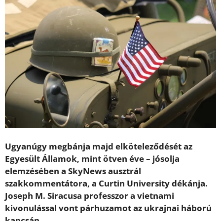
Ugyanúgy megbánja majd elköteleződését az
Egyesült Államok, mint ötven éve – jósolja
elemzésében a SkyNews ausztrál
szakkommentátora, a Curtin University dékánja.
Joseph M. Siracusa professzor a vietnami
kivonulással vont párhuzamot az ukrajnai háború
kapcsán.