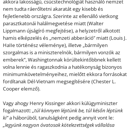
akkora lakosságú, csúcstechnológiát használó nemzet
nem tudta ráerőltetni akaratát egy kisebb és
fejletlenebb országra. Szerinte az ellenálló vietkong
parasztkatonái halálmegvetése miatt (Walter
Lippmann újságíró megfejtése), a helyzetről alkotott
hamis elképzelés és „nemzeti abberáció” miatt (Louis J.
HaIIe történész véleménye), illetve „bármilyen
szorgalmas is a miniszterelnök, bármilyen vonzók az
emberek”, Washingtonnak körültekintőbbnek kellett
volna lennie és ragaszkodnia a hatékonyság bizonyos
minimumkövetelményeihez, mielőtt ekkora forrásokat
fordítanak Dél-Vietnam megsegítésére (Chester L.
Cooper elemző).
Vagy ahogy Henry Kissinger akkori külügyminiszter
fogalmazott:
„túl könnyen léptünk be, túl későn léptünk
ki”
a háborúból, tanulságként pedig annyit vont le:
„legyünk nagyon óvatosak kötelezettségek vállalása