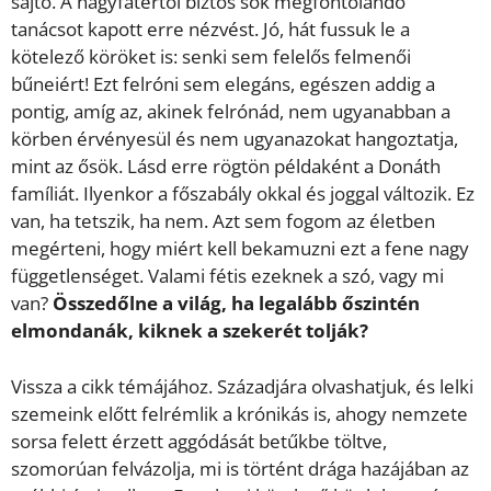
sajtó. A nagyfatertől biztos sok megfontolandó
tanácsot kapott erre nézvést. Jó, hát fussuk le a
kötelező köröket is: senki sem felelős felmenői
bűneiért! Ezt felróni sem elegáns, egészen addig a
pontig, amíg az, akinek felrónád, nem ugyanabban a
körben érvényesül és nem ugyanazokat hangoztatja,
mint az ősök. Lásd erre rögtön példaként a Donáth
famíliát. Ilyenkor a főszabály okkal és joggal változik. Ez
van, ha tetszik, ha nem. Azt sem fogom az életben
megérteni, hogy miért kell bekamuzni ezt a fene nagy
függetlenséget. Valami fétis ezeknek a szó, vagy mi
van?
Összedőlne a világ, ha legalább őszintén
elmondanák, kiknek a szekerét tolják?
Vissza a cikk témájához. Századjára olvashatjuk, és lelki
szemeink előtt felrémlik a krónikás is, ahogy nemzete
sorsa felett érzett aggódását betűkbe töltve,
szomorúan felvázolja, mi is történt drága hazájában az