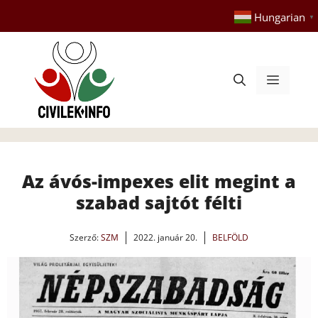
Kilépés
Hungarian
▼
a
tartalomba
Menü
Az ávós-impexes elit megint a
szabad sajtót félti
Szerző:
SZM
2022. január 20.
BELFÖLD