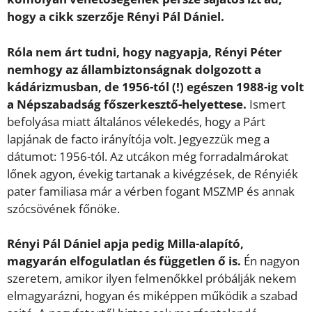
hogy a cikk szerzője Rényi Pál Dániel.
Róla nem árt tudni, hogy nagyapja, Rényi Péter
nemhogy az állambiztonságnak dolgozott a
kádárizmusban, de 1956-tól (!) egészen 1988-ig volt
a Népszabadság főszerkesztő-helyettese.
Ismert
befolyása miatt általános vélekedés, hogy a Párt
lapjának de facto irányítója volt. Jegyezzük meg a
dátumot: 1956-tól. Az utcákon még forradalmárokat
lőnek agyon, évekig tartanak a kivégzések, de Rényiék
pater familiasa már a vérben fogant MSZMP és annak
szócsövének főnöke.
Rényi Pál Dániel apja pedig Milla-alapító,
magyarán elfogulatlan és független ő is.
Én nagyon
szeretem, amikor ilyen felmenőkkel próbálják nekem
elmagyarázni, hogyan és miképpen működik a szabad