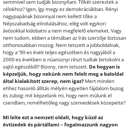
semmivel sem tudják bizonyítani. Tőkét szereztek a
célokhoz? Igen, így megy ez demokráciákban. Rényi
nagypapának bizonnyal nem kellett tőke a
Népszabadság elindulásához, elég volt egykori
ávósokkal kidobatni a nem megfelelő elemeket. Vagy
nem tudom, ebben a témában az írás szerzője biztosan
otthonosabban mozog. Nem tetszett a jobboldalnak,
hogy a ’90-es évek teljes egészében és nagyjából a
2000-es években is nüansznyi részt tudtak birtokolni a
sajtó egészéből? Bizony, nem tetszett.
De hogyan is
képzeljük, hogy nekünk nem felelt meg a baloldal
által kialakított szerep, nem igaz?
Mert minden
ehhez hasonló állítás mélyén egyetlen fájdalom buzog
és zubog: mit képzelünk mi, hogy nem múlunk el
csendben, remélhetőleg nagy szenvedések közepette?
Mi lelte ezt a nemzeti oldalt, hogy küzd az
évtizedek és pártállami – fogalmazzunk nagyon