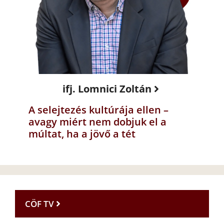
ifj. Lomnici Zoltán
A selejtezés kultúrája ellen –
avagy miért nem dobjuk el a
múltat, ha a jövő a tét
CÖF TV