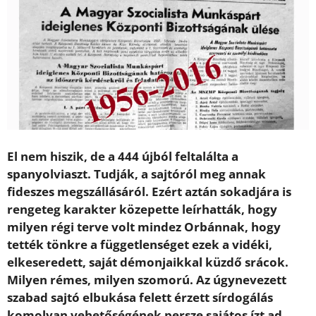
El nem hiszik, de a 444 újból feltalálta a
spanyolviaszt. Tudják, a sajtóról meg annak
fideszes megszállásáról. Ezért aztán sokadjára is
rengeteg karakter közepette leírhatták, hogy
milyen régi terve volt mindez Orbánnak, hogy
tették tönkre a függetlenséget ezek a vidéki,
elkeseredett, saját démonjaikkal küzdő srácok.
Milyen rémes, milyen szomorú. Az úgynevezett
szabad sajtó elbukása felett érzett sírdogálás
komolyan vehetőségének persze sajátos ízt ad,