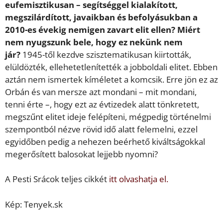
eufemisztikusan – segítséggel kialakított,
megszilárdított, javaikban és befolyásukban a
2010-es évekig nemigen zavart elit ellen? Miért
nem nyugszunk bele, hogy ez nekünk nem
jár?
1945-től kezdve szisztematikusan kiirtották,
elüldözték, ellehetetlenítették a jobboldali elitet. Ebben
aztán nem ismertek kíméletet a komcsik. Erre jön ez az
Orbán és van mersze azt mondani – mit mondani,
tenni érte –, hogy ezt az évtizedek alatt tönkretett,
megszűnt elitet ideje felépíteni, mégpedig történelmi
szempontból nézve rövid idő alatt felemelni, ezzel
egyidőben pedig a nehezen beérhető kiváltságokkal
megerősített balosokat lejjebb nyomni?
A Pesti Srácok teljes cikkét
itt olvashatja el.
Kép: Tenyek.sk