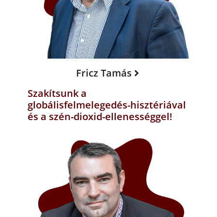
Fricz Tamás
Szakítsunk a
globálisfelmelegedés-hisztériával
és a szén-dioxid-ellenességgel!