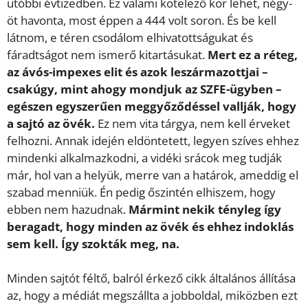
utóbbi évtizedben. Ez valami kötelező kör lehet, négy-
öt havonta, most éppen a 444 volt soron. És be kell
látnom, e téren csodálom elhivatottságukat és
fáradtságot nem ismerő kitartásukat.
Mert ez a réteg,
az ávós-impexes elit és azok leszármazottjai –
csakúgy, mint ahogy mondjuk az SZFE-ügyben –
egészen egyszerűen meggyőződéssel vallják, hogy
a sajtó az övék.
Ez nem vita tárgya, nem kell érveket
felhozni. Annak idején eldöntetett, legyen szíves ehhez
mindenki alkalmazkodni, a vidéki srácok meg tudják
már, hol van a helyük, merre van a határok, ameddig el
szabad menniük. Én pedig őszintén elhiszem, hogy
ebben nem hazudnak.
Mármint nekik tényleg így
beragadt, hogy minden az övék és ehhez indoklás
sem kell. Így szokták meg, na.
Minden sajtót féltő, balról érkező cikk általános állítása
az, hogy a médiát megszállta a jobboldal, miközben ezt