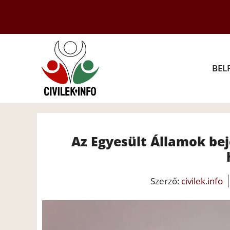
Kilépés
a
tartalomba
BEL
Az Egyesült Államok beje
Szerző:
civilek.info