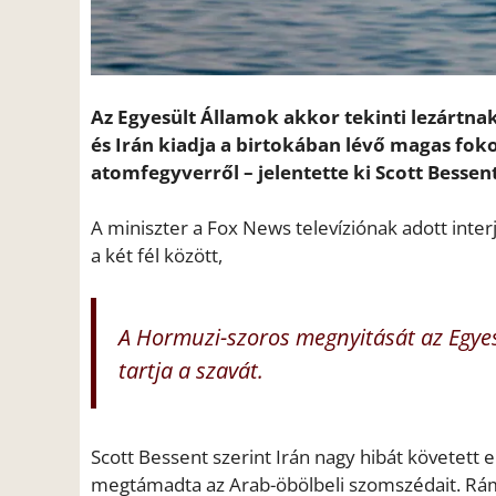
Az Egyesült Államok akkor tekinti lezártnak
és Irán kiadja a birtokában lévő magas fok
atomfegyverről – jelentette ki Scott Besse
A miniszter a Fox News televíziónak adott int
a két fél között,
A Hormuzi-szoros megnyitását az Egyesü
tartja a szavát.
Scott Bessent szerint Irán nagy hibát követett e
megtámadta az Arab-öbölbeli szomszédait. Rámu