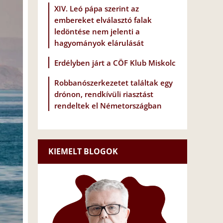
XIV. Leó pápa szerint az
embereket elválasztó falak
ledöntése nem jelenti a
hagyományok elárulását
Erdélyben járt a CÖF Klub Miskolc
Robbanószerkezetet találtak egy
drónon, rendkívüli riasztást
rendeltek el Németországban
KIEMELT BLOGOK