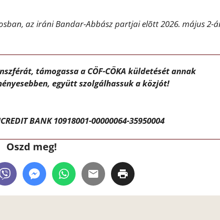
ban, az iráni Bandar-Abbász partjai elõtt 2026. május 2-á
ánszférát, támogassa a CÖF-CÖKA küldetését annak
ényesebben, együtt szolgálhassuk a közjót!
CREDIT BANK 10918001-00000064-35950004
Oszd meg!