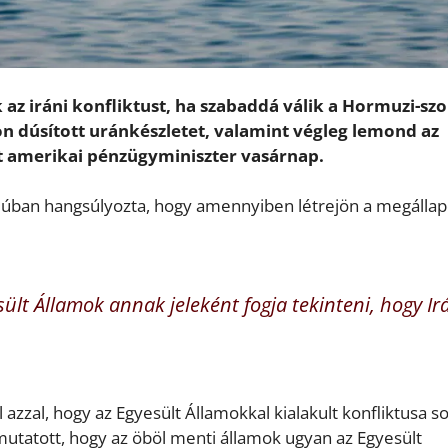
 az iráni konfliktust, ha szabaddá válik a Hormuzi-sz
on dúsított uránkészletet, valamint végleg lemond az
nt amerikai pénzügyminiszter vasárnap.
erjúban hangsúlyozta, hogy amennyiben létrejön a megálla
lt Államok annak jeleként fogja tekinteni, hogy Ir
l azzal, hogy az Egyesült Államokkal kialakult konfliktusa s
tatott, hogy az öböl menti államok ugyan az Egyesült