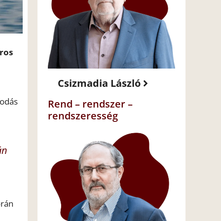
oros
Csizmadia László
podás
Rend – rendszer –
rendszeresség
án
orán