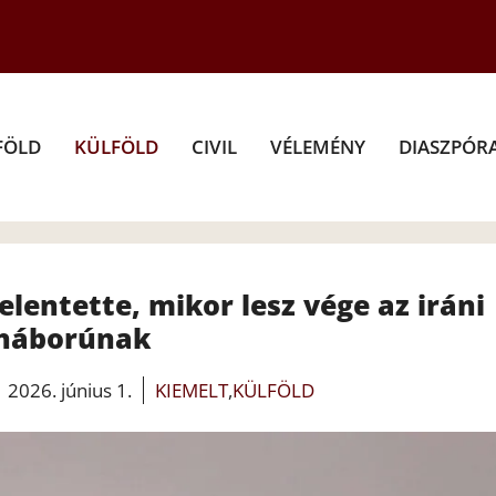
FÖLD
KÜLFÖLD
CIVIL
VÉLEMÉNY
DIASZPÓR
lentette, mikor lesz vége az iráni
háborúnak
2026. június 1.
KIEMELT
,
KÜLFÖLD