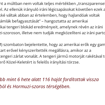
ont a múltban nem voltak teljes mértékben „transzparense
 Az ellenük irányuló iráni légicsapásokat követően ezek 
ké váltak abban az értelemben, hogy hajlandóak voltak
ámlák befagyasztását” – hangoztatta az amerikai
kai tengeri blokád eredményeit, amelynek révén az iráni
-szoroson, illetve nem tudják megközelíteni az iráni parto
 szombaton bejelentette, hogy az amerikai erők egy gam
 Start erővel kényszerítették megállásra, amikor az a
engeri zárlat vonalát. A tengeri jármű motorját rakétával 
Közel-Keletért is felelős irányítási törzse.
bb mint 6 hete alatt 116 hajót fordítottak vissza
böl és Hormuzi-szoros térségében.