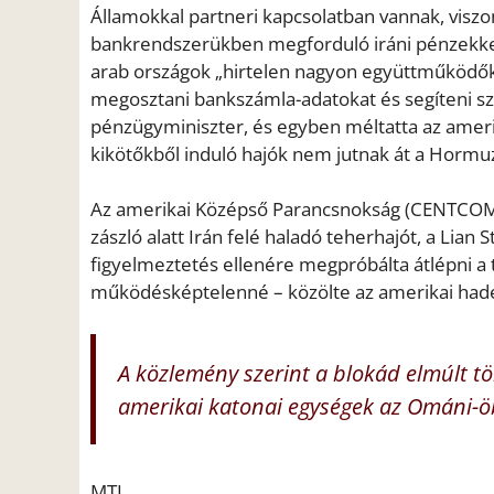
Államokkal partneri kapcsolatban vannak, visz
bankrendszerükben megforduló iráni pénzekkel.
arab országok „hirtelen nagyon együttműködők
megosztani bankszámla-adatokat és segíteni sz
pénzügyminiszter, és egyben méltatta az ameri
kikötőkből induló hajók nem jutnak át a Hormuzi
Az amerikai Középső Parancsnokság (CENTCOM)
zászló alatt Irán felé haladó teherhajót, a Lian
figyelmeztetés ellenére megpróbálta átlépni a t
működésképtelenné – közölte az amerikai haderő 
A közlemény szerint a blokád elmúlt tö
amerikai katonai egységek az Ománi-ö
MTI