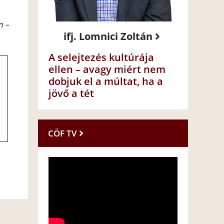
n –
ifj. Lomnici Zoltán
A selejtezés kultúrája
ellen – avagy miért nem
dobjuk el a múltat, ha a
jövő a tét
CÖF TV