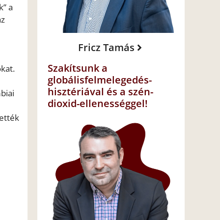
k” a
az
Fricz Tamás
Szakítsunk a
kat.
globálisfelmelegedés-
hisztériával és a szén-
biai
dioxid-ellenességgel!
tették