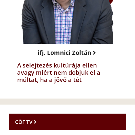
ifj. Lomnici Zoltán
A selejtezés kultúrája ellen –
avagy miért nem dobjuk el a
múltat, ha a jövő a tét
CÖF TV