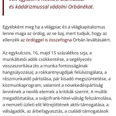
és kádárizmussal vádolni Orbánékat.
Egyébként meg ha a világpiac és a világkapitalizmus
lenne maga az ördög, az se baj, mert tudjuk, hogy az
ellenzék
az ördöggel is összefogna
Orbán leváltásáért.
Az egykulcsos, 16, majd 15 százalékos szja, a
munkáltatói adók csökkentése, a segélyezés
visszaszorítása (és a munka fontosságának
hangsúlyozása), a rokkantnyugdíjak felülvizsgálata, a
részmunkaidő pártolása, pár kisadó megszüntetése, a
közmunkaprogram, valamint a növekedéspártiság
lennének a neolib elemek a kritikák szerint. A multik
megadóztatása, a svájcifrank-hitel-válság felszámolása,
a nemzeti üzleti elit létrejöttének aktív támogatása, a
válságadók, az árbefagyasztás, a családi támogatások