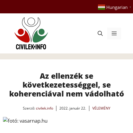
Kilépés
Hungarian
▼
a
tartalomba
Menü
Az ellenzék se
következetességgel, se
koherenciával nem vádolható
Szerző:
civilek.info
2022. január 22.
VÉLEMÉNY