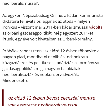
neoliberalizmussal”.
Az egykori Népszabadság Online, a kádári kommunista
diktatúra félhivatalos lapjának az utóda – milyen
ironikus – viszont már 2011-ben kádárizmussal
vádolta
az orbáni gazdaságpolitikát. Még egyszer: 2011-et
írtunk, egy éve volt hivatalban az Orbán-kormány.
Próbálok rendet tenni: az előző 12 évben többnyire a
nagyon piaci, mondhatni neolib és technokrata
közgazdászok és politikusok kádárizták a kormányzati
gazdaságpolitikát, míg a nagyon baloldaliak
neoliberálisozták és neokonzervatívozták.
Mindenesetre
az előző 12 évben bevett ellenzéki mantra
volt egyszerre neoliberalizmussal