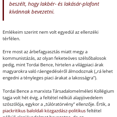
beszélt, hogy lakbér- és lakásár-plafont
kívánnak bevezetni.
Emlékeim szerint nem volt egyedül az ellenzéki
térfélen.
Erre most az árbefagyasztás miatt megy a
kommunistázás, az olyan feketeöves szélsőbalosok
pedig, mint Tordai Bence, hirtelen a világpiaci árak
magyarokra való ráengedéséről álmodoznak („rá lehet
engedni a tényleges piaci árakat a lakosságra”).
Tordai Bence a marxista Társadalomelméleti Kollégium
tagja volt hét évig, a feltétel nélküli alapjövedelem
szószólója, egykor a „túlóratörvény” ellenzője. Értik, a
piackritikus baloldali közgazdász-politikus
feltétel