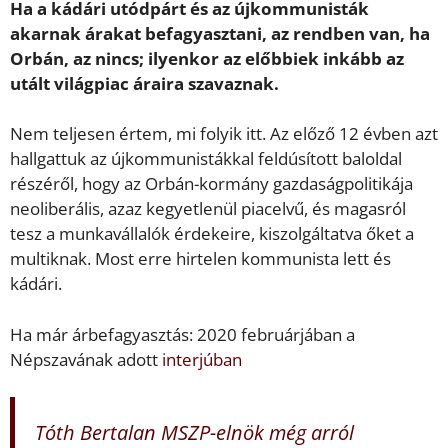
Ha a kádári utódpárt és az újkommunisták
akarnak árakat befagyasztani, az rendben van, ha
Orbán, az nincs; ilyenkor az előbbiek inkább az
utált világpiac áraira szavaznak.
Nem teljesen értem, mi folyik itt. Az előző 12 évben azt
hallgattuk az újkommunistákkal feldúsított baloldal
részéről, hogy az Orbán-kormány gazdaságpolitikája
neoliberális, azaz kegyetlenül piacelvű, és magasról
tesz a munkavállalók érdekeire, kiszolgáltatva őket a
multiknak. Most erre hirtelen kommunista lett és
kádári.
Ha már árbefagyasztás: 2020 februárjában a
Népszavának adott
interjúban
Tóth Bertalan MSZP-elnök még arról