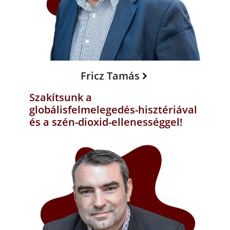
Fricz Tamás
Szakítsunk a
globálisfelmelegedés-hisztériával
és a szén-dioxid-ellenességgel!