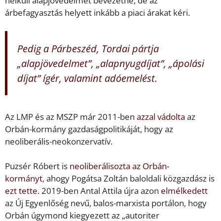
nélküli alapjövedelmet bevezetne, de az
árbefagyasztás helyett inkább a piaci árakat kéri.
Pedig a Párbeszéd, Tordai pártja
„alapjövedelmet”, „alapnyugdíjat”, „ápolási
díjat”
ígér
, valamint adóemelést.
Az LMP és az MSZP már 2011-ben
azzal vádolta
az
Orbán-kormány gazdaságpolitikáját, hogy az
neoliberális-neokonzervatív.
Puzsér Róbert is
neoliberálisozta az Orbán-
kormányt
, ahogy Pogátsa Zoltán baloldali közgazdász is
ezt tette
. 2019-ben Antal Attila újra azon
elmélkedett
az Új Egyenlőség nevű, balos-marxista portálon, hogy
Orbán úgymond kiegyezett az „autoriter