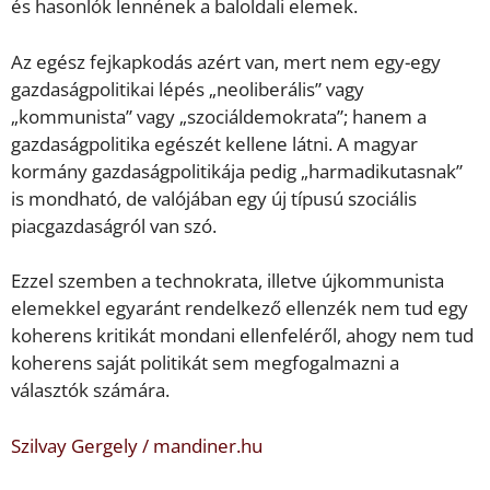
és hasonlók lennének a baloldali elemek.
Az egész fejkapkodás azért van, mert nem egy-egy
gazdaságpolitikai lépés „neoliberális” vagy
„kommunista” vagy „szociáldemokrata”; hanem a
gazdaságpolitika egészét kellene látni. A magyar
kormány gazdaságpolitikája pedig „harmadikutasnak”
is mondható, de valójában egy új típusú szociális
piacgazdaságról van szó.
Ezzel szemben a technokrata, illetve újkommunista
elemekkel egyaránt rendelkező ellenzék nem tud egy
koherens kritikát mondani ellenfeléről, ahogy nem tud
koherens saját politikát sem megfogalmazni a
választók számára.
Szilvay Gergely / mandiner.hu