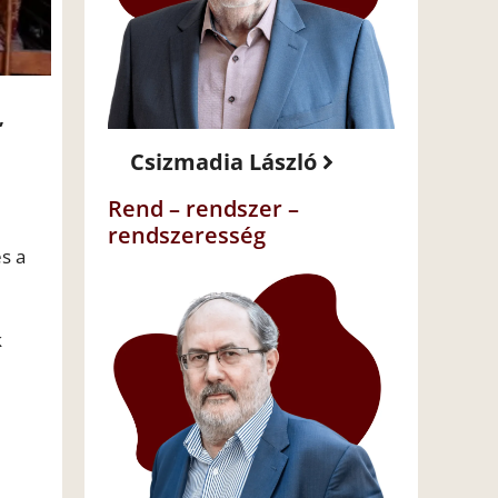
,
Csizmadia László
Rend – rendszer –
rendszeresség
s a
k