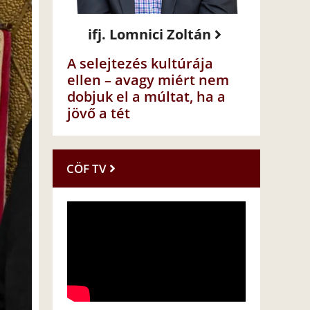
ifj. Lomnici Zoltán
A selejtezés kultúrája
ellen – avagy miért nem
dobjuk el a múltat, ha a
jövő a tét
CÖF TV