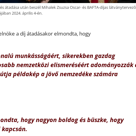
 átadása után beszél Mihalek Zsuzsa Oscar- és BAFTA-díjas látványtervezõ
ában 2024. április 4-én.
elnöke a díj átadásakor elmondta, hogy
onalú munkásságáért, sikerekben gazdag
gosabb nemzetközi elismeréséért adományozzák 
etútja példakép a jövő nemzedéke számára
mondta, hogy nagyon boldog és büszke, hogy
j kapcsán.