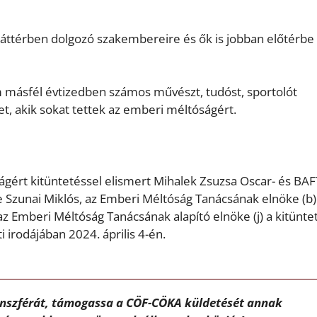
háttérben dolgozó szakembereire és ők is jobban előtérbe
 másfél évtizedben számos művészt, tudóst, sportolót
t, akik sokat tettek az emberi méltóságért.
ért kitüntetéssel elismert Mihalek Zsuzsa Oscar- és BAF
te Szunai Miklós, az Emberi Méltóság Tanácsának elnöke (b)
az Emberi Méltóság Tanácsának alapító elnöke (j) a kitünte
irodájában 2024. április 4-én.
ánszférát, támogassa a CÖF-CÖKA küldetését annak