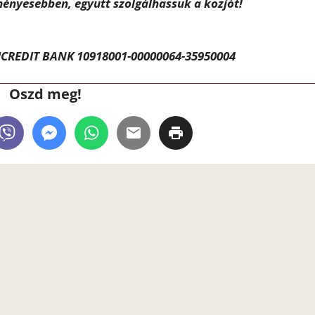
ényesebben, együtt szolgálhassuk a közjót!
CREDIT BANK 10918001-00000064-35950004
Oszd meg!