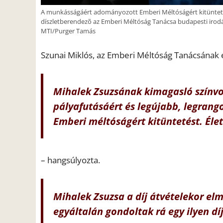
A munkásságáért adományozott Emberi Méltóságért kitüntetés
díszletberendezõ az Emberi Méltóság Tanácsa budapesti irodáj
MTI/Purger Tamás
Szunai Miklós, az Emberi Méltóság Tanácsának 
Mihalek Zsuzsának kimagasló színv
pályafutásáért és legújabb, legran
Emberi méltóságért kitüntetést. Él
– hangsúlyozta.
Mihalek Zsuzsa a díj átvételekor el
egyáltalán gondoltak rá egy ilyen dí