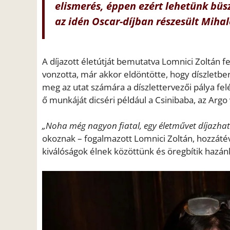
elismerés, éppen ezért lehetünk büs
az idén Oscar-díjban részesült Mihal
A díjazott életútját bemutatva Lomnici Zoltán 
vonzotta, már akkor eldöntötte, hogy díszletbe
meg az utat számára a díszlettervezői pálya felé
ő munkáját dicséri például a Csinibaba, az Argo
„Noha még nagyon fiatal, egy életművet díjazha
okoznak – fogalmazott Lomnici Zoltán, hozzátév
kiválóságok élnek közöttünk és öregbítik hazán