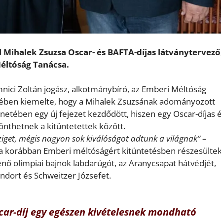
l Mihalek Zsuzsa Oscar- és BAFTA-díjas látványtervező
éltóság Tanácsa.
nici Zoltán jogász, alkotmánybíró, az Emberi Méltóság
édében kiemelte, hogy a Mihalek Zsuzsának adományozott
netében egy új fejezet kezdődött, hiszen egy Oscar-díjas é
önthetnek a kitüntetettek között.
ziget, mégis nagyon sok kiválóságot adtunk a világnak”
–
 a korábban Emberi méltóságért kitüntetésben részesülte
Jenő olimpiai bajnok labdarúgót, az Aranycsapat hátvédjét,
ándort és Schweitzer Józsefet.
car-díj egy egészen kivételesnek mondható