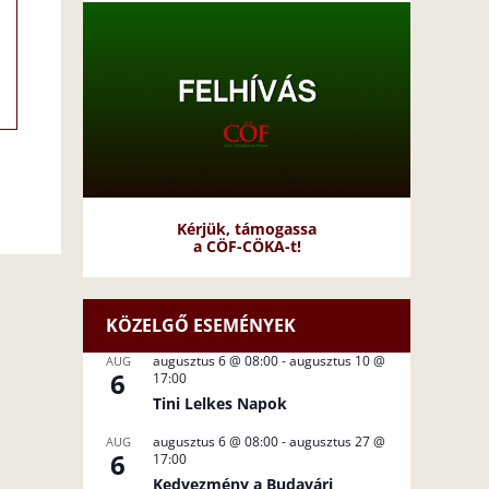
Kérjük, támogassa
a CÖF-CÖKA-t!
KÖZELGŐ ESEMÉNYEK
augusztus 6 @ 08:00
-
augusztus 10 @
AUG
6
17:00
Tini Lelkes Napok
augusztus 6 @ 08:00
-
augusztus 27 @
AUG
6
17:00
Kedvezmény a Budavári