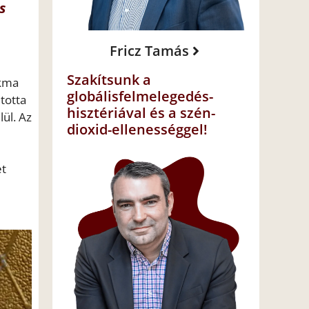
s
Fricz Tamás
Szakítsunk a
akma
globálisfelmelegedés-
totta
hisztériával és a szén-
lül. Az
dioxid-ellenességgel!
et