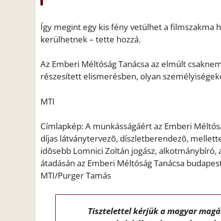
Így megint egy kis fény vetülhet a filmszakma 
kerülhetnek – tette hozzá.
Az Emberi Méltóság Tanácsa az elmúlt csaknem
részesített elismerésben, olyan személyiségeke
MTI
Címlapkép: A munkásságáért az Emberi Méltóság
díjas látványtervezõ, díszletberendezõ, mellet
idõsebb Lomnici Zoltán jogász, alkotmánybíró, 
átadásán az Emberi Méltóság Tanácsa budapesti 
MTI/Purger Tamás
Tisztelettel kérjük a magyar mag