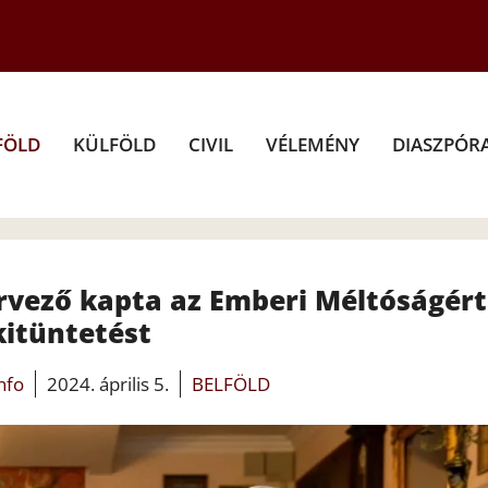
FÖLD
KÜLFÖLD
CIVIL
VÉLEMÉNY
DIASZPÓR
ervező kapta az Emberi Méltóságért
kitüntetést
info
2024. április 5.
BELFÖLD