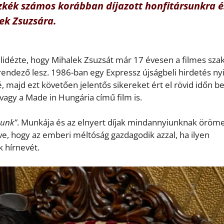
zkék számos korábban díjazott honfitársunkra é
ek Zsuzsára.
felidézte, hogy Mihalek Zsuzsát már 17 évesen a filmes sz
rendező lesz. 1986-ban egy Expressz újságbeli hirdetés nyi
, majd ezt követően jelentős sikereket ért el rövid időn be
 vagy a Made in Hungária című film is.
tunk”
. Munkája és az elnyert díjak mindannyiunknak öröm
e, hogy az emberi méltóság gazdagodik azzal, ha ilyen
k hírnevét.