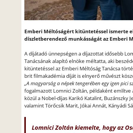
Emberi Méltóságért kitüntetéssel ismerte e
díszletberendező munkásságát az Emberi M
A díjátadó ünnepségen a díjazottat idősebb Lom
Tanácsának alapító elnöke méltatta, aki besz
kitüntetéssel az Emberi Méltóság Tanácsa törté
brit filmakadémia díját is elnyerő művészt kösz
„A magyarság a népek tengerében egy igen pici s
fogalmazott Lomnici Zoltán, példaként említve
közül a Nobel-díjas Karikó Katalint, Buzánszky 
valamint Törőcsik Marit, Jókai Annát, Kányádi S
Lomnici Zoltán kiemelte, hogy az Os