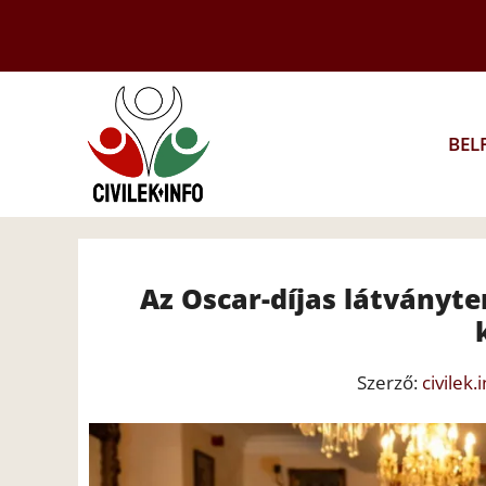
Kilépés
a
tartalomba
BEL
Az Oscar-díjas látványt
Szerző:
civilek.