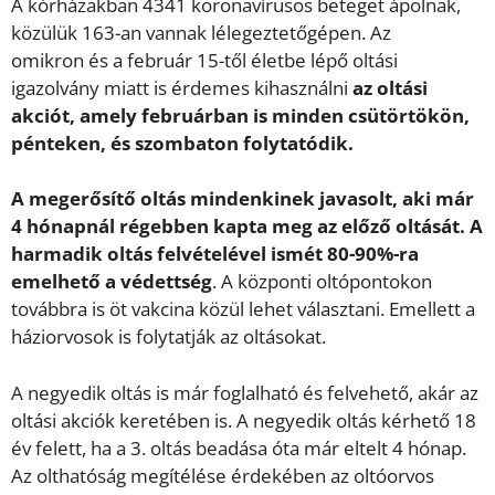
A kórházakban 4341 koronavírusos beteget ápolnak,
közülük 163-an vannak lélegeztetőgépen. Az
omikron és a február 15-től életbe lépő oltási
igazolvány miatt is érdemes kihasználni
az oltási
akciót, amely februárban is minden csütörtökön,
pénteken, és szombaton folytatódik.
A megerősítő oltás mindenkinek javasolt, aki már
4 hónapnál régebben kapta meg az előző oltását. A
harmadik oltás felvételével ismét 80-90%-ra
emelhető a védettség
. A központi oltópontokon
továbbra is öt vakcina közül lehet választani. Emellett a
háziorvosok is folytatják az oltásokat.
A negyedik oltás is már foglalható és felvehető, akár az
oltási akciók keretében is. A negyedik oltás kérhető 18
év felett, ha a 3. oltás beadása óta már eltelt 4 hónap.
Az olthatóság megítélése érdekében az oltóorvos