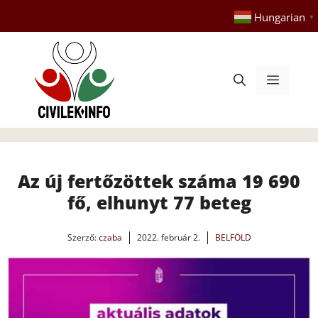
Kilépés
Hungarian
▼
a
tartalomba
Menü
Az új fertőzöttek száma 19 690
fő, elhunyt 77 beteg
Szerző:
czaba
2022. február 2.
BELFÖLD