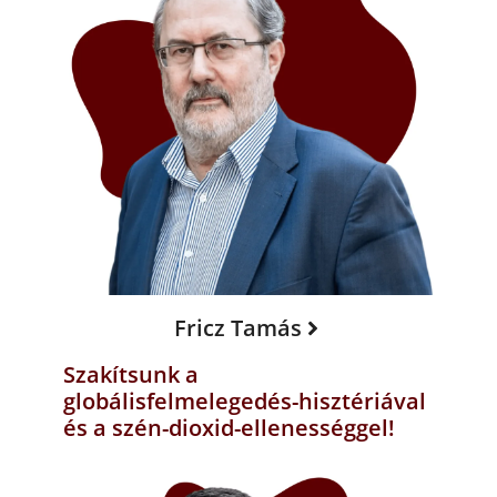
Fricz Tamás
Szakítsunk a
globálisfelmelegedés-hisztériával
és a szén-dioxid-ellenességgel!