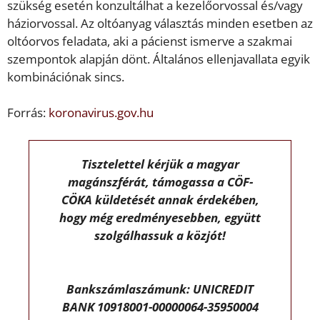
szükség esetén konzultálhat a kezelőorvossal és/vagy
háziorvossal. Az oltóanyag választás minden esetben az
oltóorvos feladata, aki a pácienst ismerve a szakmai
szempontok alapján dönt. Általános ellenjavallata egyik
kombinációnak sincs.
Forrás:
koronavirus.gov.hu
Tisztelettel kérjük a magyar
magánszférát, támogassa a CÖF-
CÖKA küldetését annak érdekében,
hogy még eredményesebben, együtt
szolgálhassuk a közjót!
Bankszámlaszámunk: UNICREDIT
BANK 10918001-00000064-35950004