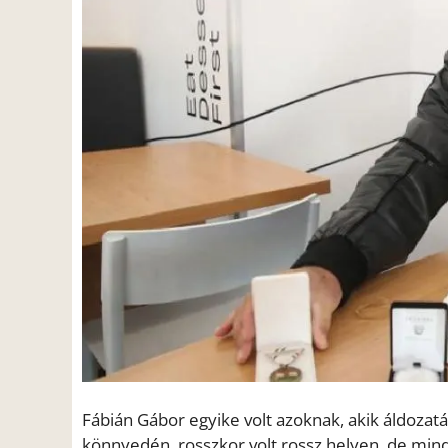
Fábián Gábor egyike volt azoknak, akik áldozat
könnyedén, rosszkor volt rossz helyen, de mind