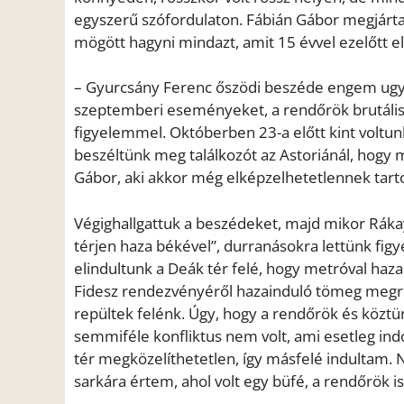
egyszerű szófordulaton. Fábián Gábor megjárta 
mögött hagyni mindazt, amit 15 évvel ezelőtt e
– Gyurcsány Ferenc őszödi beszéde engem ugya
szeptemberi eseményeket, a rendőrök brutális 
figyelemmel. Októberben 23-a előtt kint voltu
beszéltünk meg találkozót az Astoriánál, hogy 
Gábor, aki akkor még elképzelhetetlennek tarto
Végighallgattuk a beszédeket, majd mikor Ráka
térjen haza békével”, durranásokra lettünk fig
elindultunk a Deák tér felé, hogy metróval ha
Fidesz rendezvényéről hazainduló tömeg megre
repültek felénk. Úgy, hogy a rendőrök és köztü
semmiféle konfliktus nem volt, ami esetleg indo
tér megközelíthetetlen, így másfelé indultam. 
sarkára értem, ahol volt egy büfé, a rendőrök is 