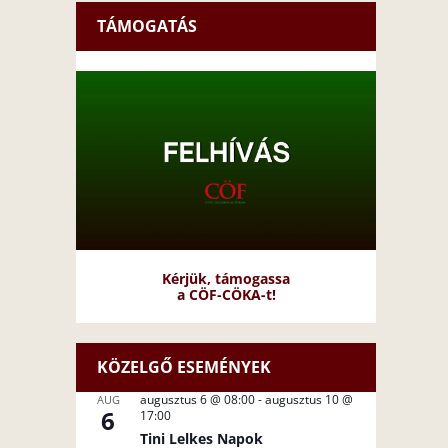
TÁMOGATÁS
Kérjük, támogassa
a CÖF-CÖKA-t!
KÖZELGŐ ESEMÉNYEK
augusztus 6 @ 08:00
-
augusztus 10 @
AUG
6
17:00
Tini Lelkes Napok