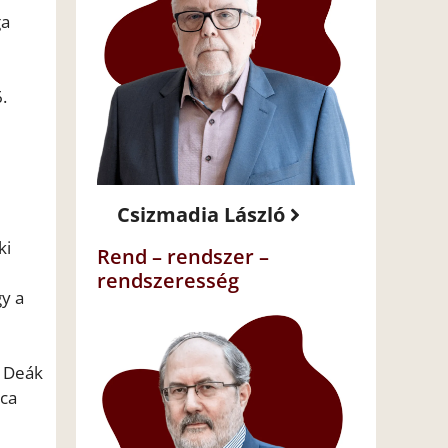
ga
.
Csizmadia László
ki
Rend – rendszer –
rendszeresség
gy a
a Deák
tca