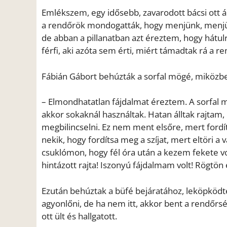
Emlékszem, egy idősebb, zavarodott bácsi ott ál
a rendőrök mondogatták, hogy menjünk, menjünk
de abban a pillanatban azt éreztem, hogy hátul
férfi, aki azóta sem érti, miért támadtak rá a r
Fábián Gábort behúzták a sorfal mögé, miközbe
– Elmondhatatlan fájdalmat éreztem. A sorfal m
akkor sokaknál használtak. Hatan álltak rajtam,
megbilincselni. Ez nem ment elsőre, mert fordít
nekik, hogy fordítsa meg a szíjat, mert eltöri a
csuklómon, hogy fél óra után a kezem fekete volt
hintázott rajta! Iszonyú fájdalmam volt! Rögtö
Ezután behúztak a büfé bejáratához, leköpködte
agyonlőni, de ha nem itt, akkor bent a rendőrsége
ott ült és hallgatott.