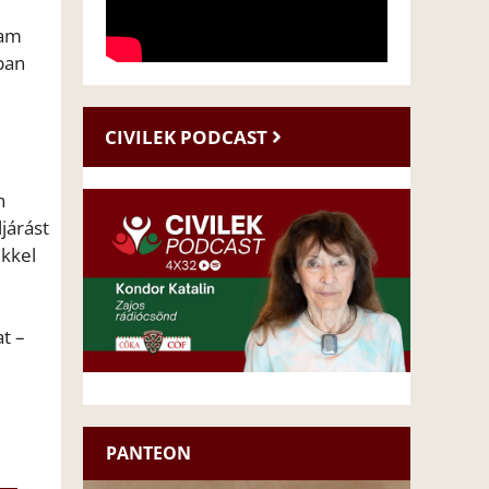
iam
ban
CIVILEK PODCAST
n
ljárást
ekkel
t –
PANTEON