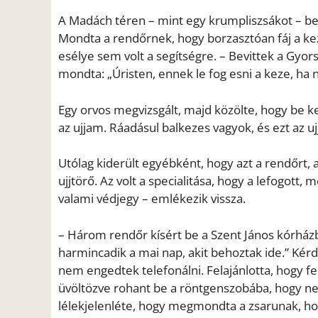
A Madách téren – mint egy krumpliszsákot – be
Mondta a rendőrnek, hogy borzasztóan fáj a keze
esélye sem volt a segítségre. – Bevittek a Gyors
mondta: „Úristen, ennek le fog esni a keze, ha 
Egy orvos megvizsgált, majd közölte, hogy be ke
az ujjam. Ráadásul balkezes vagyok, és ezt az u
Utólag kiderült egyébként, hogy azt a rendőrt, 
ujjtörő. Az volt a specialitása, hogy a lefogott,
valami védjegy – emlékezik vissza.
– Három rendőr kísért be a Szent János kórház
harmincadik a mai nap, akit behoztak ide.” Kér
nem engedtek telefonálni. Felajánlotta, hogy f
üvöltözve rohant be a röntgenszobába, hogy ne
lélekjelenléte, hogy megmondta a zsarunak, ho