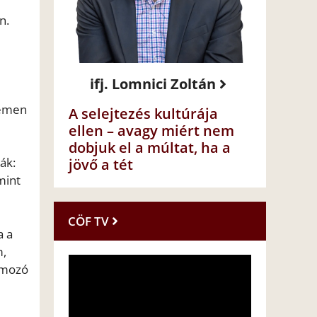
n.
ifj. Lomnici Zoltán
zemen
A selejtezés kultúrája
ellen – avagy miért nem
dobjuk el a múltat, ha a
ák:
jövő a tét
mint
CÖF TV
a a
m,
yomozó