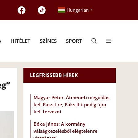
Hungarian
▼
A
HITÉLET
SZÍNES
SPORT
LEGFRISSEBB HÍREK
eg”
Magyar Péter: Átmeneti megoldás
kell Paks I-re, Paks II-t pedig újra
kell tervezni
Bóka János: A kormány
válságkezelésből elégtelenre