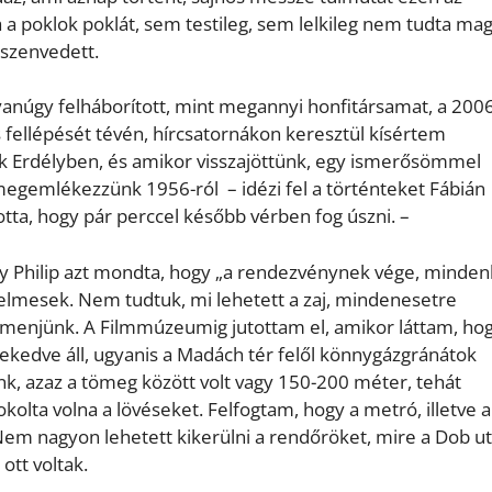
a poklok poklát, sem testileg, sem lelkileg nem tudta ma
lszenvedett.
núgy felháborított, mint megannyi honfitársamat, a 2006
fellépését tévén, hírcsatornákon keresztül kísértem
nk Erdélyben, és amikor visszajöttünk, egy ismerősömmel
megemlékezzünk 1956-ról – idézi fel a történteket Fábián
tta, hogy pár perccel később vérben fog úszni. –
y Philip azt mondta, hogy „a rendezvénynek vége, minden
yelmesek. Nem tudtuk, mi lehetett a zaj, mindenesetre
zamenjünk. A Filmmúzeumig jutottam el, amikor láttam, ho
kedve áll, ugyanis a Madách tér felől könnygázgránátok
nk, azaz a tömeg között volt vagy 150-200 méter, tehát
kolta volna a lövéseket. Felfogtam, hogy a metró, illetve 
Nem nagyon lehetett kikerülni a rendőröket, mire a Dob u
ott voltak.