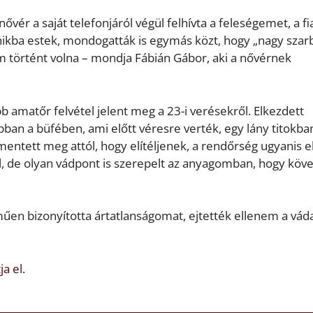
vér a saját telefonjáról végül felhívta a feleségemet, a f
pánikba estek, mondogatták is egymás közt, hogy „nagy szar
m történt volna – mondja Fábián Gábor, aki a nővérnek
b amatőr felvétel jelent meg a 23-i verésekről. Elkezdett
bban a büfében, ami előtt véresre verték, egy lány titokba
l mentett meg attól, hogy elítéljenek, a rendőrség ugyanis e
al, de olyan vádpont is szerepelt az anyagomban, hogy köv
műen bizonyította ártatlanságomat, ejtették ellenem a váda
ja el.