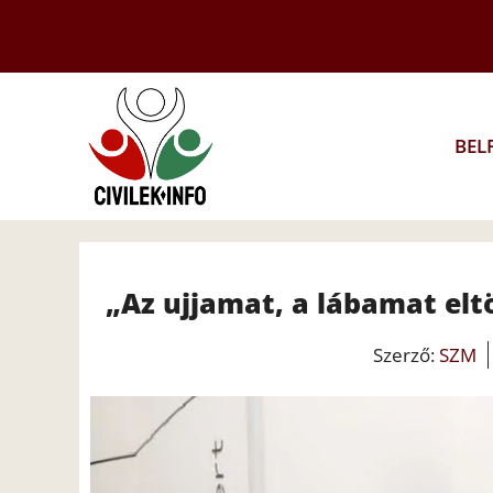
Kilépés
a
tartalomba
BEL
„Az ujjamat, a lábamat elt
Szerző:
SZM