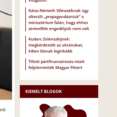
vizsgázott
Kátai-Németh Vilmoséknak úgy
sikerült „propagandázniuk” a
minisztérium falán, hogy ehhez
semmiféle engedélyük nem volt
Kudarc Zelenszkijnek:
megkérdezték az ukránokat,
kiben bíznak leginkább
Tiltott pártfinanszírozás miatt
feljelentették Magyar Pétert
KIEMELT BLOGOK
ánk