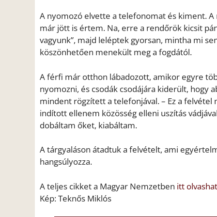
A nyomozó elvette a telefonomat és kiment. A nő
már jött is értem. Na, erre a rendőrök kicsit 
vagyunk”, majd leléptek gyorsan, mintha mi se
köszönhetően menekült meg a fogdától.
A férfi már otthon lábadozott, amikor egyre töb
nyomozni, és csodák csodájára kiderült, hogy a
mindent rögzített a telefonjával. – Ez a felvéte
indított ellenem közösség elleni uszítás vádjáv
dobáltam őket, kiabáltam.
A tárgyaláson átadtuk a felvételt, ami egyértel
hangsúlyozza.
A teljes cikket a Magyar Nemzetben
itt olvashat
Kép: Teknős Miklós