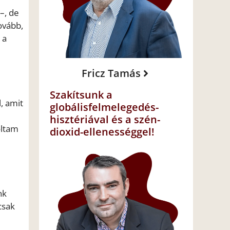
–, de
ovább,
 a
Fricz Tamás
Szakítsunk a
, amit
globálisfelmelegedés-
hisztériával és a szén-
óltam
dioxid-ellenességgel!
nk
csak