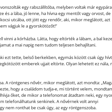
vonszolták egy rabszállítóba, melyben voltak már egypára
 és a lába, jó lenne, ha hívna egy mentőt vagy orvost, de
kocsi utcába, ott jött egy rendőr, aki, mikor meglátott, azt
nem vágjuk le a gyorskötözőt!”
ll vinni a kórházba. Látta, hogy eltörték a lábam, a bal ke
jjamat a mai napig nem tudom teljesen behajlítani.
aki ezt tette, belső berkekben, egymás között csak úgy hívt
 megkötözött emberek ujjait eltörte. Olyan lehetett ez nála, 
ba. A röntgenes nővér, mikor meglátott, azt mondta: „Mag
dezte, hogy a családom tudja-e, mi történt velem, mondta
elhívja őket, de mikor a telefonomat átadtam neki, egy n
m telefonálhatunk senkinek. A nővérnek volt annyi
gy nem ronthat be csak úgy, az egy röntgenszoba.