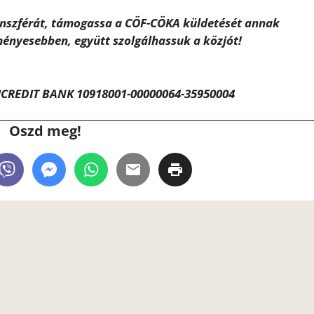
ánszférát, támogassa a CÖF-CÖKA küldetését annak
ényesebben, együtt szolgálhassuk a közjót!
CREDIT BANK 10918001-00000064-35950004
Oszd meg!