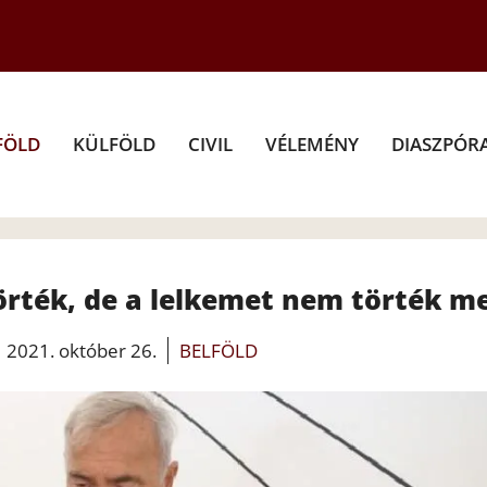
FÖLD
KÜLFÖLD
CIVIL
VÉLEMÉNY
DIASZPÓR
örték, de a lelkemet nem törték m
2021. október 26.
BELFÖLD