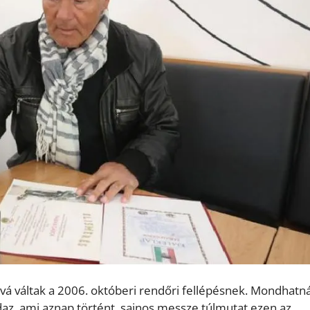
ává váltak a 2006. októberi rendőri fellépésnek. Mondhatn
az, ami aznap történt, sajnos messze túlmutat ezen az