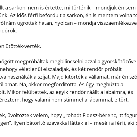
lt a sarkon, nem is értette, mi történik – mondjuk én sem 
. Az idős férfi befordult a sarkon, én is mentem volna t
ról rám ugrottak hatan, nyolcan – mondja visszaemlékezve
endőrök.
n ütötték-verték.
ögött megpróbáltak megbilincselni azzal a gyorskötözővel
 nehogy véletlenül elszaladjak, és két rendőr próbált
va használták a szíjat. Majd kitörték a vállamat, már én sz
 vállamat. Na, akkor megfordította, és úgy meghúzta a
. Mikor felültettek, az egyik rendőr ráállt a lábaimra, és
n éreztem, hogy valami nem stimmel a lábammal, eltört.
k, üvöltöztek velem, hogy „rohadt Fidesz-bérenc, itt fogu
n”. Ilyen bátorító szavakkal láttak el – meséli a férfi, aki 