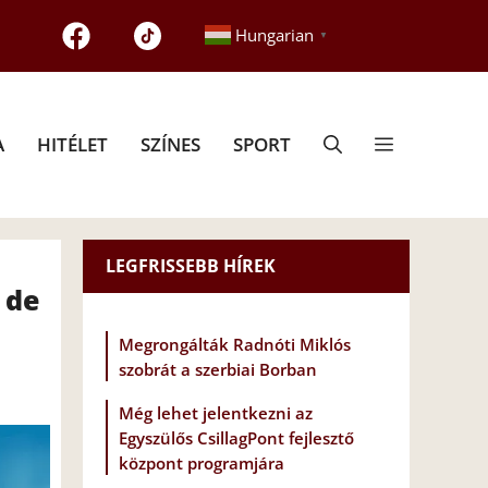
Hungarian
▼
A
HITÉLET
SZÍNES
SPORT
LEGFRISSEBB HÍREK
 de
Megrongálták Radnóti Miklós
szobrát a szerbiai Borban
Még lehet jelentkezni az
Egyszülős CsillagPont fejlesztő
központ programjára