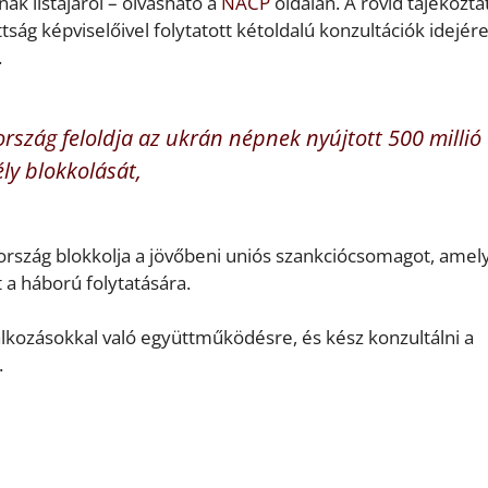
k listájáról – olvasható a
NACP
oldalán. A rövid tájékozta
ság képviselőivel folytatott kétoldalú konzultációk idejér
.
rszág feloldja az ukrán népnek nyújtott 500 millió
ly blokkolását,
ország blokkolja a jövőbeni uniós szankciócsomagot, amel
a háború folytatására.
lkozásokkal való együttműködésre, és kész konzultálni a
.