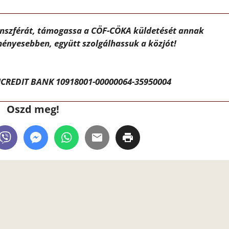
ánszférát, támogassa a CÖF-CÖKA küldetését annak
ényesebben, együtt szolgálhassuk a közjót!
CREDIT BANK 10918001-00000064-35950004
Oszd meg!