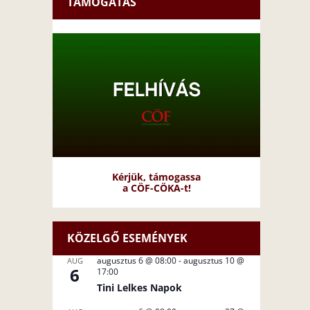
TÁMOGATÁS
Kérjük, támogassa
a CÖF-CÖKA-t!
KÖZELGŐ ESEMÉNYEK
augusztus 6 @ 08:00
-
augusztus 10 @
AUG
6
17:00
Tini Lelkes Napok