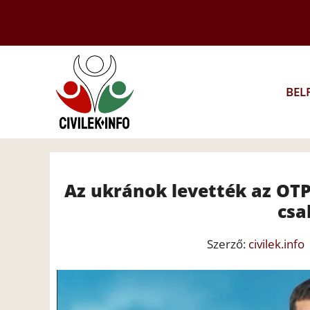
Kilépés
a
tartalomba
BEL
Az ukránok levették az OTP-
csa
Szerző:
civilek.info