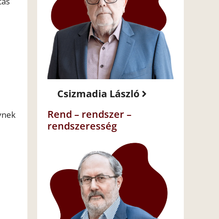
tás
e
Csizmadia László
Rend – rendszer –
ynek
rendszeresség