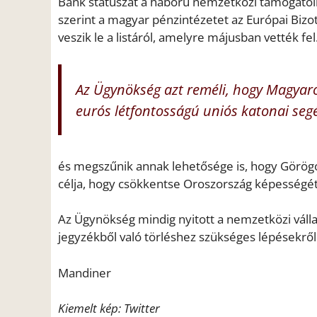
Bank státuszát a háború nemzetközi támogatóina
szerint a magyar pénzintézetet az Európai Bizott
veszik le a listáról, amelyre májusban vették fel
Az Ügynökség azt reméli, hogy Magyaro
eurós létfontosságú uniós katonai segé
és megszűnik annak lehetősége is, hogy Görög
célja, hogy csökkentse Oroszország képességét 
Az Ügynökség mindig nyitott a nemzetközi válla
jegyzékből való törléshez szükséges lépésekről
Mandiner
Kiemelt kép: Twitter