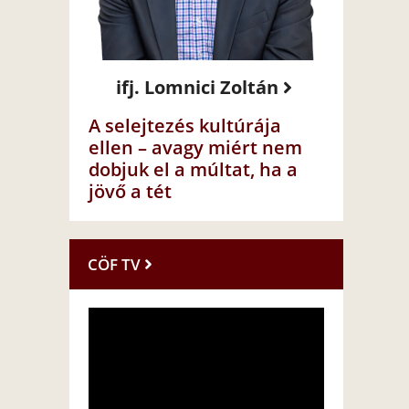
ifj. Lomnici Zoltán
A selejtezés kultúrája
ellen – avagy miért nem
dobjuk el a múltat, ha a
jövő a tét
CÖF TV