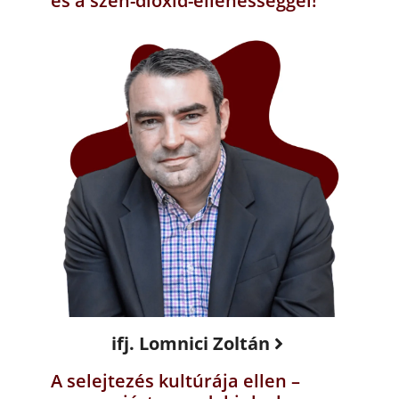
és a szén-dioxid-ellenességgel!
ifj. Lomnici Zoltán
A selejtezés kultúrája ellen –