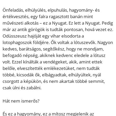
Önfeladás, elhülyülés, elpuhulás, hagyomány- és
értékvesztés, egy falra ragasztott banán mint
művészeti alkotás – ez a Nyugat. Ez lett a Nyugat. Pedig
már az antik görögök is tudták pontosan, hová vezet ez.
Odüsszeusz hajóját egy vihar elsodorta a
lotophagoszok földjére. Ők voltak a lótuszevők. Nagyon
kedves, barátságos, segítőkész, hogy ne mondjam,
befogadó népség, akiknek kedvenc eledele a lótusz
volt. Ezzel kínálták a vendégeket, akik, amint ettek
belőle, elveszítették emlékezetüket, nem tudták
többé, kicsodák ők, elbágyadtak, elhülyültek, nyál
csorgott a képükön, és nem akartak többé semmit,
csak ülni és zabálni.
Hát nem ismerős?
És ez a hagyomány, ez a mítosz megjelenik az