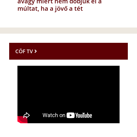
avagy miért nem dobjuk el a
múltat, ha a jövő a tét
CÖF TV