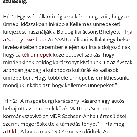
szüléséig.
Hír 1: Egy svéd állami cég arra kérte dogozóit, hogy az
ünnepi időszakban inkább a Kellemes ünnepeket!
kifejezést használják a Boldog karácsonyt! helyett –
írja
a Samnyt svéd lap.
Az SSAB acélipari vállalat egy belső
levelezésében december elején azt írta a dolgozóinak,
hogy „a
téli ünnepek
közeledtével szokás, hogy
mindenkinek boldog karácsonyt kívánunk. Ez az évszak
azonban gazdag a különböző kultúrák és vallások
ünnepeiben. Hogy többféle ünnepet is említhessünk,
mondjuk inkább azt, hogy kellemes ünnepeket.”
Hír 2: „A magdeburgi karácsonyi vásáron egy autós
behajtott az emberek közé. Matthias Schuppe
kormányszóvivő az MDR Sachsen-Anhalt értesülései
szerint megerősítette a támadás tényét” – írta meg
a
Bild.
„A borzalmak 19:04-kor kezdődtek. Az