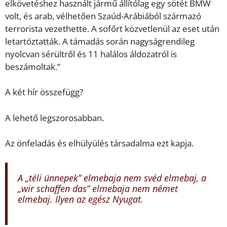
elkövetéshez használt jármű állítólag egy sötét BMW
volt, és arab, vélhetően Szaúd-Arábiából származó
terrorista vezethette. A sofőrt közvetlenül az eset után
letartóztatták. A támadás során nagyságrendileg
nyolcvan sérültről és 11 halálos áldozatról is
beszámoltak.”
A két hír összefügg?
A lehető legszorosabban.
Az önfeladás és elhülyülés társadalma ezt kapja.
A „téli ünnepek” elmebaja nem svéd elmebaj, a
„wir schaffen das” elmebaja nem német
elmebaj. Ilyen az egész Nyugat.