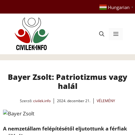
Kilépés
Hungarian
▼
a
tartalomba
Menü
Bayer Zsolt: Patriotizmus vagy
halál
Szerző:
civilek.info
2024. december 21.
VÉLEMÉNY
A nemzetállam felépítésétől eljutottunk a férfiak