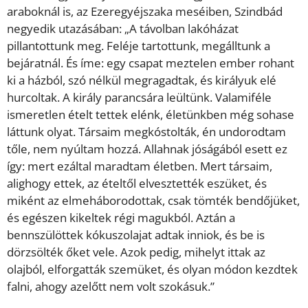
araboknál is, az Ezeregyéjszaka meséiben, Szindbád
negyedik utazásában: „A távolban lakóházat
pillantottunk meg. Feléje tartottunk, megálltunk a
bejáratnál. És íme: egy csapat meztelen ember rohant
ki a házból, szó nélkül megragadtak, és királyuk elé
hurcoltak. A király parancsára leültünk. Valamiféle
ismeretlen ételt tettek elénk, életünkben még sohase
láttunk olyat. Társaim megkóstolták, én undorodtam
tőle, nem nyúltam hozzá. Allahnak jóságából esett ez
így: mert ezáltal maradtam életben. Mert társaim,
alighogy ettek, az ételtől elvesztették eszüket, és
miként az elmeháborodottak, csak tömték bendőjüket,
és egészen kikeltek régi magukból. Aztán a
bennszülöttek kókuszolajat adtak inniok, és be is
dörzsölték őket vele. Azok pedig, mihelyt ittak az
olajból, elforgatták szemüket, és olyan módon kezdtek
falni, ahogy azelőtt nem volt szokásuk.”