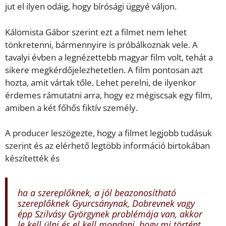
jut el ilyen odáig, hogy bírósági üggyé váljon.
Kálomista Gábor szerint ezt a filmet nem lehet
tönkretenni, bármennyire is próbálkoznak vele. A
tavalyi évben a legnézettebb magyar film volt, tehát a
sikere megkérdőjelezhetetlen. A film pontosan azt
hozta, amit vártak tőle. Lehet perelni, de ilyenkor
érdemes rámutatni arra, hogy ez mégiscsak egy film,
amiben a két főhős fiktív személy.
A producer leszögezte, hogy a filmet legjobb tudásuk
szerint és az elérhető legtöbb információ birtokában
készítették és
ha a szereplőknek, a jól beazonosítható
szereplőknek Gyurcsánynak, Dobrevnek vagy
épp Szilvásy Györgynek problémája van, akkor
le kell ülni és el kell mondani, hogy mi történt.