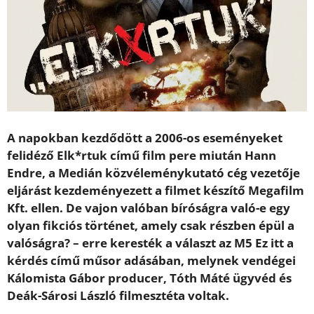
A napokban kezdődött a 2006-os eseményeket
felidéző Elk*rtuk című film pere miután Hann
Endre, a Medián közvéleménykutató cég vezetője
eljárást kezdeményezett a filmet készítő Megafilm
Kft. ellen. De vajon valóban bíróságra való-e egy
olyan fikciós történet, amely csak részben épül a
valóságra? – erre keresték a választ az M5 Ez itt a
kérdés című műsor adásában, melynek vendégei
Kálomista Gábor producer, Tóth Máté ügyvéd és
Deák-Sárosi László filmesztéta voltak.