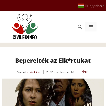
Kilépés
Hungarian
▼
a
tartalomba
Menü
Beperelték az Elk*rtukat
Szerző:
civilek.info
2022. szeptember 18.
SZÍNES