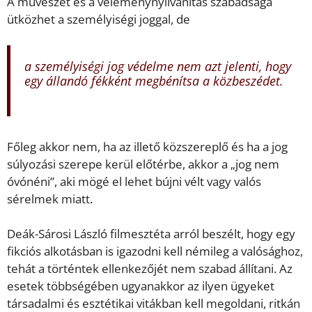
A művészet és a véleménynyilvánítás szabadsága
ütközhet a személyiségi joggal, de
a személyiségi jog védelme nem azt jelenti, hogy
egy állandó fékként megbénítsa a közbeszédet.
Főleg akkor nem, ha az illető közszereplő és ha a jog
súlyozási szerepe kerül előtérbe, akkor a „jog nem
óvónéni”, aki mögé el lehet bújni vélt vagy valós
sérelmek miatt.
Deák-Sárosi László filmesztéta arról beszélt, hogy egy
fikciós alkotásban is igazodni kell némileg a valósághoz,
tehát a történtek ellenkezőjét nem szabad állítani. Az
esetek többségében ugyanakkor az ilyen ügyeket
társadalmi és esztétikai vitákban kell megoldani, ritkán