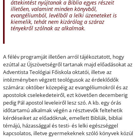
áttekintést nyújtanak a Biblia egyes részeit
illetően, valamint minden könyvből,
evangéliumból, levélből a lelki üzeneteket is
kiemelik, tehát nem kizárólag a száraz
tényekről szólnak az alkalmak.
A félév programját illetően arról tájékoztatott, hogy
ezúttal az Újszövetségről tartanak majd előadásokat az
Adventista Teológiai Főiskola oktatói, illetve az
intézményben végzett teológusok az érdeklődők
számára: október közepéig az evangéliumokról és az
apostolok cselekedeteiről, ezt követően decemberig
pedig Pál apostol leveleiről lesz szó. A kb. egy órás
időtartamú alkalmak végén a résztvevők feltehetik
kérdéseiket az előadóknak, emellett Bibliák, bibliai
témájú, házassággal és testi- és lelki egészséggel
kapcsolatos, illetve gyermekeknek szóló könyvek közül