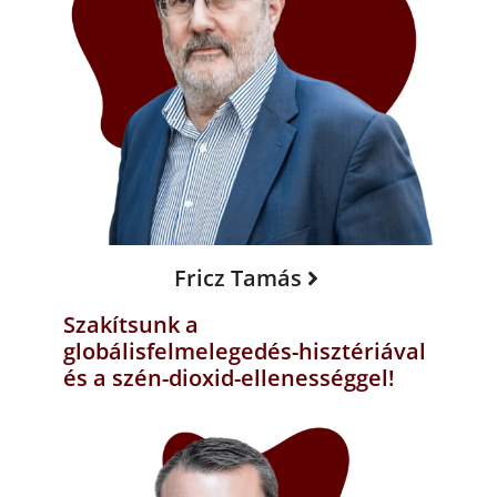
Fricz Tamás
Szakítsunk a
globálisfelmelegedés-hisztériával
és a szén-dioxid-ellenességgel!