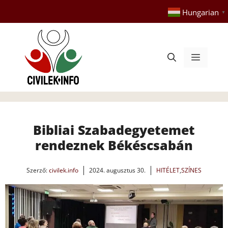
Kilépés
Hungarian
▼
a
tartalomba
Menü
Bibliai Szabadegyetemet
rendeznek Békéscsabán
Szerző:
civilek.info
2024. augusztus 30.
HITÉLET
,
SZÍNES