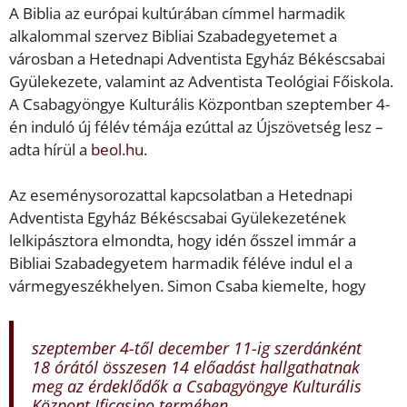
A Biblia az európai kultúrában címmel harmadik
alkalommal szervez Bibliai Szabadegyetemet a
városban a Hetednapi Adventista Egyház Békéscsabai
Gyülekezete, valamint az Adventista Teológiai Főiskola.
A Csabagyöngye Kulturális Központban szeptember 4-
én induló új félév témája ezúttal az Újszövetség lesz –
adta hírül a
beol.hu
.
Az eseménysorozattal kapcsolatban a Hetednapi
Adventista Egyház Békéscsabai Gyülekezetének
lelkipásztora elmondta, hogy idén ősszel immár a
Bibliai Szabadegyetem harmadik féléve indul el a
vármegyeszékhelyen. Simon Csaba kiemelte, hogy
szeptember 4-től december 11-ig szerdánként
18 órától összesen 14 előadást hallgathatnak
meg az érdeklődők a Csabagyöngye Kulturális
Központ Ificasino termében.