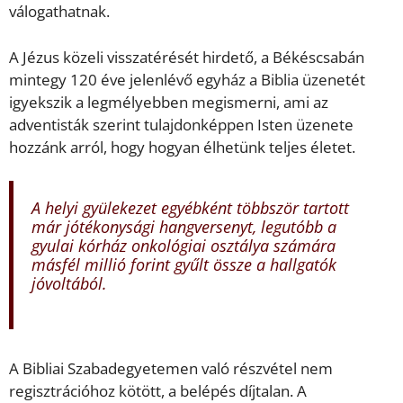
válogathatnak.
A Jézus közeli visszatérését hirdető, a Békéscsabán
mintegy 120 éve jelenlévő egyház a Biblia üzenetét
igyekszik a legmélyebben megismerni, ami az
adventisták szerint tulajdonképpen Isten üzenete
hozzánk arról, hogy hogyan élhetünk teljes életet.
A helyi gyülekezet egyébként többször tartott
már jótékonysági hangversenyt, legutóbb a
gyulai kórház onkológiai osztálya számára
másfél millió forint gyűlt össze a hallgatók
jóvoltából.
A Bibliai Szabadegyetemen való részvétel nem
regisztrációhoz kötött, a belépés díjtalan. A