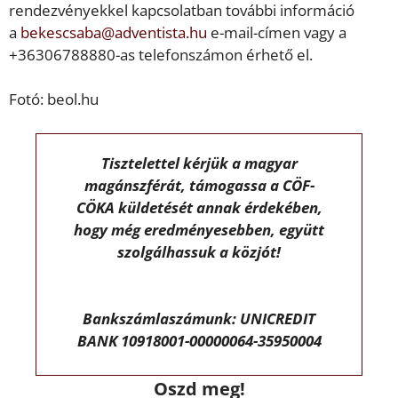
rendezvényekkel kapcsolatban további információ
a
bekescsaba@adventista.hu
e-mail-címen vagy a
+36306788880-as telefonszámon érhető el.
Fotó: beol.hu
Tisztelettel kérjük a magyar
magánszférát, támogassa a CÖF-
CÖKA küldetését annak érdekében,
hogy még eredményesebben, együtt
szolgálhassuk a közjót!
Bankszámlaszámunk: UNICREDIT
BANK 10918001-00000064-35950004
Oszd meg!