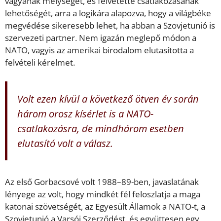
vágyának mélységét, és felvetette csatlakozásának
lehetőségét, arra a logikára alapozva, hogy a világbéke
megvédése sikeresebb lehet, ha abban a Szovjetunió is
szervezeti partner. Nem igazán meglepő módon a
NATO, vagyis az amerikai birodalom elutasította a
felvételi kérelmet.
Volt ezen kívül a következő ötven év során
három orosz kísérlet is a NATO-
csatlakozásra, de mindhárom esetben
elutasító volt a válasz.
Az első Gorbacsové volt 1988–89-ben, javaslatának
lényege az volt, hogy mindkét fél feloszlatja a maga
katonai szövetségét, az Egyesült Államok a NATO-t, a
Szovjetunió a Varsói Szerződést, és együttesen egy