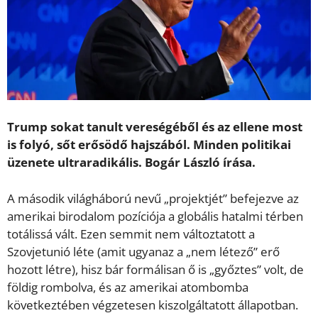
Trump sokat tanult vereségéből és az ellene most
is folyó, sőt erősödő hajszából. Minden politikai
üzenete ultraradikális. Bogár László írása.
A második világháború nevű „projektjét” befejezve az
amerikai birodalom pozíciója a globális hatalmi térben
totálissá vált. Ezen semmit nem változtatott a
Szovjetunió léte (amit ugyanaz a „nem létező” erő
hozott létre), hisz bár formálisan ő is „győztes” volt, de
földig rombolva, és az amerikai atombomba
következtében végzetesen kiszolgáltatott állapotban.