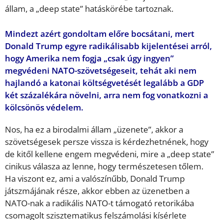
állam, a „deep state” hatáskörébe tartoznak.
Mindezt azért gondoltam előre bocsátani, mert
Donald Trump egyre radikálisabb kijelentései arról,
hogy Amerika nem fogja „csak úgy ingyen”
megvédeni NATO-szövetségeseit, tehát aki nem
hajlandó a katonai költségvetését legalább a GDP
két százalékára növelni, arra nem fog vonatkozni a
kölcsönös védelem.
Nos, ha ez a birodalmi állam „üzenete”, akkor a
szövetségesek persze vissza is kérdezhetnének, hogy
de kitől kellene engem megvédeni, mire a „deep state”
cinikus válasza az lenne, hogy természetesen tőlem.
Ha viszont ez, ami a valószínűbb, Donald Trump
játszmájának része, akkor ebben az üzenetben a
NATO-nak a radikális NATO-t támogató retorikába
csomagolt szisztematikus felszámolási kísérlete