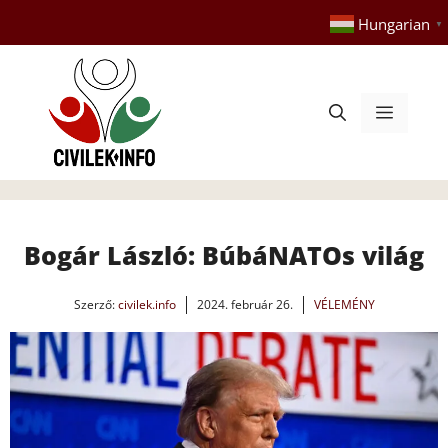
Kilépés
Hungarian
▼
a
tartalomba
Menü
Bogár László: BúbáNATOs világ
Szerző:
civilek.info
2024. február 26.
VÉLEMÉNY