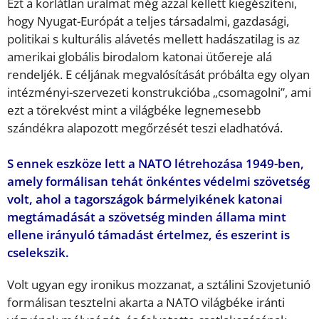
Ezt a korlátlan uralmat még azzal kellett kiegészíteni,
hogy Nyugat-Európát a teljes társadalmi, gazdasági,
politikai s kulturális alávetés mellett hadászatilag is az
amerikai globális birodalom katonai ütőereje alá
rendeljék. E céljának megvalósítását próbálta egy olyan
intézményi-szervezeti konstrukcióba „csomagolni”, ami
ezt a törekvést mint a világbéke legnemesebb
szándékra alapozott megőrzését teszi eladhatóvá.
S ennek eszköze lett a NATO létrehozása 1949-ben,
amely formálisan tehát önkéntes védelmi szövetség
volt, ahol a tagországok bármelyikének katonai
megtámadását a szövetség minden állama mint
ellene irányuló támadást értelmez, és eszerint is
cselekszik.
Volt ugyan egy ironikus mozzanat, a sztálini Szovjetunió
formálisan tesztelni akarta a NATO világbéke iránti