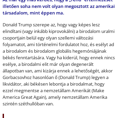
illetően soha nem volt olyan megosztott az amerikai
társadalom, mint éppen ma.
Donald Trump szerepe az, hogy vagy képes lesz
elindítani (vagy inkább kiprovokálni) a birodalom uralmi
csoportjain belül egy olyan szellemi változási
folyamatot, ami történelmi fordulatot hoz, és esélyt ad
a birodalom és birodalom globális hegemóniájának
békés fenntartására. Vagy ha kiderül, hogy ennek nincs
esélye, a birodalmi elit már olyan degenerált
állapotban van, ami kizárja ennek a lehetőségét, akkor
Gorbacsovhoz hasonlóan ő (Donald Trump) legyen a
likvidátor, aki békésen lebontja a birodalmat, hogy
ezzel megmentse a nemzetállam Amerikát (Make
America Great Again), amely nemzetállam Amerika
szintén széthullóban van.