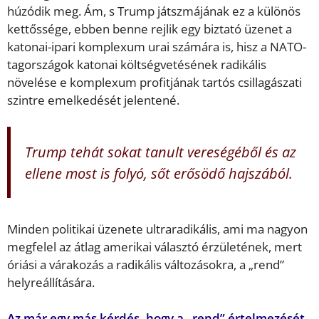
húzódik meg. Ám, s Trump játszmájának ez a különös
kettőssége, ebben benne rejlik egy biztató üzenet a
katonai-ipari komplexum urai számára is, hisz a NATO-
tagországok katonai költségvetésének radikális
növelése e komplexum profitjának tartós csillagászati
szintre emelkedését jelentené.
Trump tehát sokat tanult vereségéből és az
ellene most is folyó, sőt erősödő hajszából.
Minden politikai üzenete ultraradikális, ami ma nagyon
megfelel az átlag amerikai választó érzületének, mert
óriási a várakozás a radikális változásokra, a „rend”
helyreállítására.
Az már egy más kérdés, hogy a „rend” értelmezését