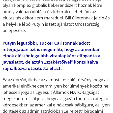
olyan komplex globális békerendszert hoznak létre,
amely valóban időtálló és teherbíró lehet, ám az
elutasítás ekkor sem maradt el. Bill Clintonnak Jelcin és
a helyére lépő Putyin is tett ajánlatot Oroszország
belépésére.
Putyin legutóbbi, Tucker Carlsonnak adott
interjújában azt is megemlíti, hogy az amerikai
elnök először legalább vitaalapként elfogadta a
javaslatot, de aztán „szakértőivel” konzultálva
sajnálkozva utasította el azt.
Ez az epizód, illetve az a most készülő törvény, hogy az
amerikai elnöknek semmilyen körülmények között ne
lehessen joga az Egyesült Államok NATO-tagságát
megszüntetni, jól jelzi, hogy az igazán fontos stratégiai
kérdésekben az amerikai elnök csak bábfigura, az ilyen
döntések az adminisztrációban „elrejtett” birodalmi