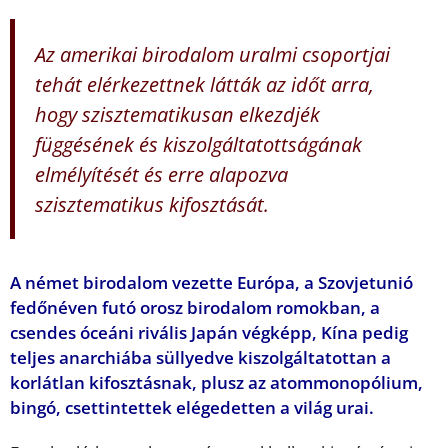
Az amerikai birodalom uralmi csoportjai
tehát elérkezettnek látták az időt arra,
hogy szisztematikusan elkezdjék
függésének és kiszolgáltatottságának
elmélyítését és erre alapozva
szisztematikus kifosztását.
A német birodalom vezette Európa, a Szovjetunió
fedőnéven futó orosz birodalom romokban, a
csendes óceáni rivális Japán végképp, Kína pedig
teljes anarchiába süllyedve kiszolgáltatottan a
korlátlan kifosztásnak, plusz az atommonopólium,
bingó, csettintettek elégedetten a világ urai.