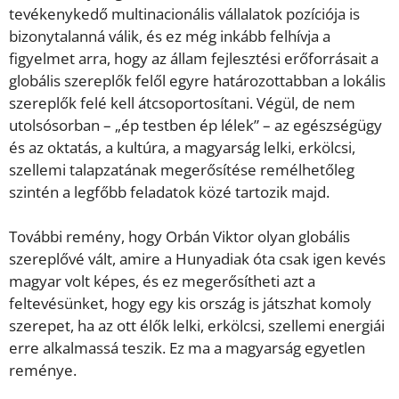
tevékenykedő multinacionális vállalatok pozíciója is
bizonytalanná válik, és ez még inkább felhívja a
figyelmet arra, hogy az állam fejlesztési erőforrásait a
globális szereplők felől egyre határozottabban a lokális
szereplők felé kell átcsoportosítani. Végül, de nem
utolsósorban – „ép testben ép lélek” – az egészségügy
és az oktatás, a kultúra, a magyarság lelki, erkölcsi,
szellemi talapzatának megerősítése remélhetőleg
szintén a legfőbb feladatok közé tartozik majd.
További remény, hogy Orbán Viktor olyan globális
szereplővé vált, amire a Hunyadiak óta csak igen kevés
magyar volt képes, és ez megerősítheti azt a
feltevésünket, hogy egy kis ország is játszhat komoly
szerepet, ha az ott élők lelki, erkölcsi, szellemi energiái
erre alkalmassá teszik. Ez ma a magyarság egyetlen
reménye.