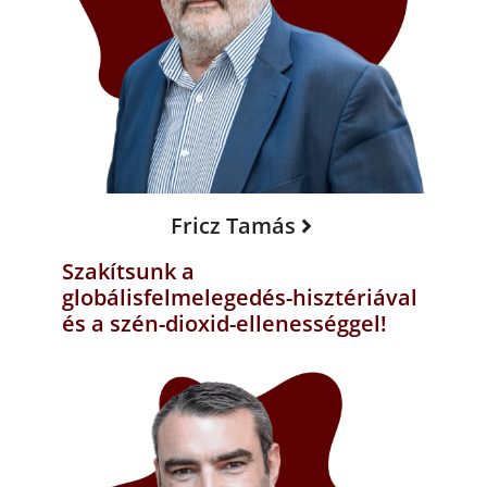
Fricz Tamás
Szakítsunk a
globálisfelmelegedés-hisztériával
és a szén-dioxid-ellenességgel!