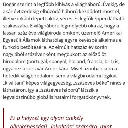
Bogár szerint a legfőbb kihívás a világháború. Évekig, de
akár évtizedekig elhúzódó háború kezdődött most el,
illetve inkább lépett aktív, véres és legfőképpen látható
szakaszába. E világháború legmélyebb oka az, hogy a
lassan száz éve világbirodalomként üzemelő Amerikai
Egyesült Államok láthatólag egyre kevésbé alkalmas e
funkció betöltésére. Az elmúlt hatszáz év során
nagyjából százévenként megbukott az előző öt
birodalom (portugál, spanyol, holland, francia, brit) is,
ugyanez a sors vár Amerikára. Mivel azonban sem a
hetedik világbirodalom, sem a világbirodalmi logikát
„kiváltani” képes világegyezség, „százéves béke” nincs a
láthatáron, így a „százéves háború” látszik a
legvalószínűbb globális hatalmi forgatókönyvnek.
Ez a helyzet egy olyan csekély
alkuképességű „lokalitás” számára, mint