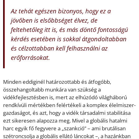
Az tehát egészen bizonyos, hogy ez a
jövőben is elsőbbséget élvez, de
feltehetőleg itt is, és más döntő fontosságú
kérdés esetében is sokkal átgondoltabban
és célzottabban kell felhasználni az
erőforrásokat.
Minden eddiginél határozottabb és átfogóbb,
összehangoltabb munkára van szükség a
vidékfejlesztésben is, mert az elhúzódó világháború
rendkívüli mértékben felértékeli a komplex élelmiszer-
gazdaságot, és azt, hogy a vidék társadalmi stabilitása
ezt sikeresen alapozza meg. Mivel a globális hatalmi
harc egyik fő fegyvere a „szankció” – ami brutálisan
szétroncsolja a globális ellátó láncokat –, a hazánkban