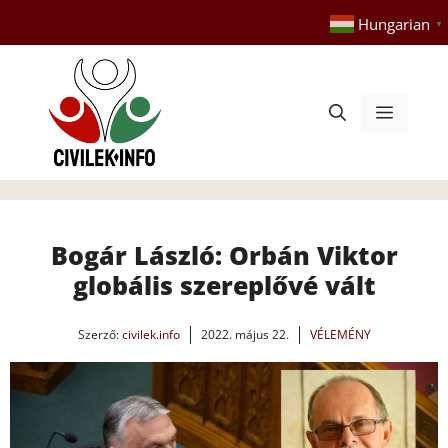
Kilépés
Hungarian
▼
a
tartalomba
Menü
Bogár László: Orbán Viktor
globális szereplővé vált
Szerző:
civilek.info
2022. május 22.
VÉLEMÉNY