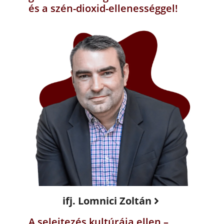
és a szén-dioxid-ellenességgel!
ifj. Lomnici Zoltán
A selejtezés kultúrája ellen –