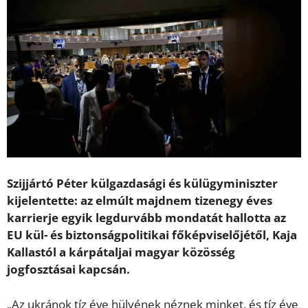
Szijjártó Péter külgazdasági és külügyminiszter
kijelentette: az elmúlt majdnem tizenegy éves
karrierje egyik legdurvább mondatát hallotta az
EU kül- és biztonságpolitikai főképviselőjétől, Kaja
Kallastól a kárpátaljai magyar közösség
jogfosztásai kapcsán.
„Az ukránok tíz éve hülyének néznek minket, és tíz éve