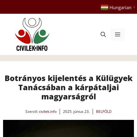
Kilépés
Hungarian
▼
a
tartalomba
Menü
Botrányos kijelentés a Külügyek
Tanácsában a kárpátaljai
magyarságról
Szerző:
civilek.info
2025. június 23.
BELFÖLD