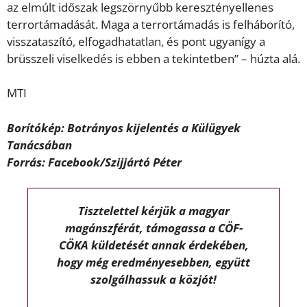
az elmúlt időszak legszörnyűbb keresztényellenes
terrortámadását. Maga a terrortámadás is felháborító,
visszataszító, elfogadhatatlan, és pont ugyanígy a
brüsszeli viselkedés is ebben a tekintetben” – húzta alá.
MTI
Borítókép: Botrányos kijelentés a Külügyek
Tanácsában
Forrás: Facebook/Szijjártó Péter
Tisztelettel kérjük a magyar
magánszférát, támogassa a CÖF-
CÖKA küldetését annak érdekében,
hogy még eredményesebben, együtt
szolgálhassuk a közjót!