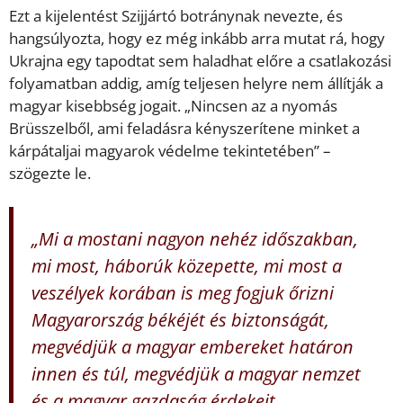
Ezt a kijelentést Szijjártó botránynak nevezte, és
hangsúlyozta, hogy ez még inkább arra mutat rá, hogy
Ukrajna egy tapodtat sem haladhat előre a csatlakozási
folyamatban addig, amíg teljesen helyre nem állítják a
magyar kisebbség jogait. „Nincsen az a nyomás
Brüsszelből, ami feladásra kényszerítene minket a
kárpátaljai magyarok védelme tekintetében” –
szögezte le.
„Mi a mostani nagyon nehéz időszakban,
mi most, háborúk közepette, mi most a
veszélyek korában is meg fogjuk őrizni
Magyarország békéjét és biztonságát,
megvédjük a magyar embereket határon
innen és túl, megvédjük a magyar nemzet
és a magyar gazdaság érdekeit,