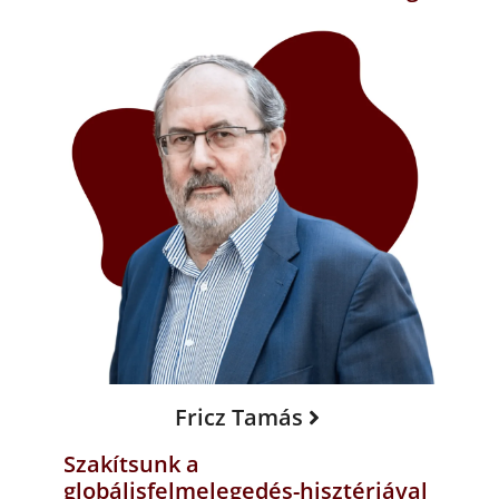
Fricz Tamás
Szakítsunk a
globálisfelmelegedés-hisztériával