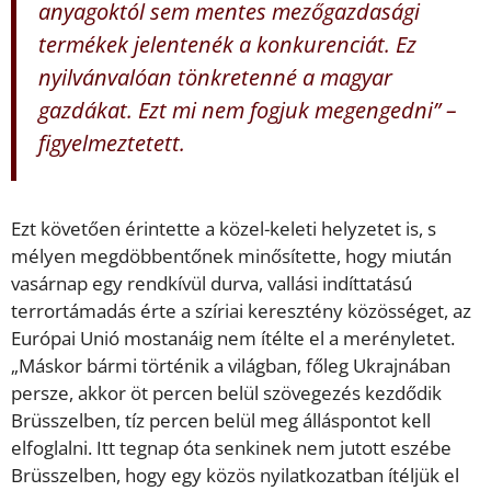
anyagoktól sem mentes mezőgazdasági
termékek jelentenék a konkurenciát. Ez
nyilvánvalóan tönkretenné a magyar
gazdákat. Ezt mi nem fogjuk megengedni” –
figyelmeztetett.
Ezt követően érintette a közel-keleti helyzetet is, s
mélyen megdöbbentőnek minősítette, hogy miután
vasárnap egy rendkívül durva, vallási indíttatású
terrortámadás érte a szíriai keresztény közösséget, az
Európai Unió mostanáig nem ítélte el a merényletet.
„Máskor bármi történik a világban, főleg Ukrajnában
persze, akkor öt percen belül szövegezés kezdődik
Brüsszelben, tíz percen belül meg álláspontot kell
elfoglalni. Itt tegnap óta senkinek nem jutott eszébe
Brüsszelben, hogy egy közös nyilatkozatban ítéljük el