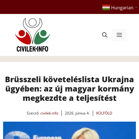
Kilépés
Hungarian
▼
a
tartalomba
Menü
Brüsszeli követeléslista Ukrajna
ügyében: az új magyar kormány
megkezdte a teljesítést
Szerző:
civilek.info
2026. június 4.
KÜLFÖLD