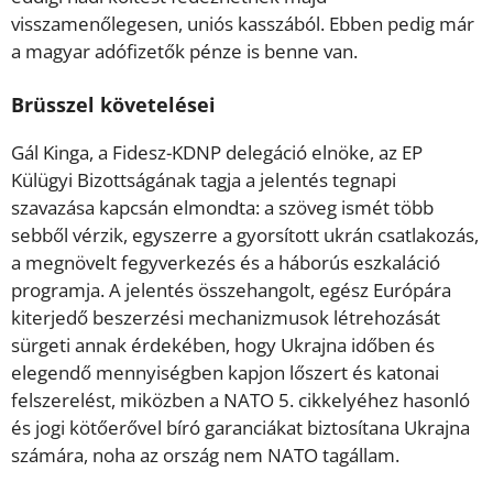
visszamenőlegesen, uniós kasszából. Ebben pedig már
a magyar adófizetők pénze is benne van.
Brüsszel követelései
Gál Kinga, a Fidesz-KDNP delegáció elnöke, az EP
Külügyi Bizottságának tagja a jelentés tegnapi
szavazása kapcsán elmondta: a szöveg ismét több
sebből vérzik, egyszerre a gyorsított ukrán csatlakozás,
a megnövelt fegyverkezés és a háborús eszkaláció
programja. A jelentés összehangolt, egész Európára
kiterjedő beszerzési mechanizmusok létrehozását
sürgeti annak érdekében, hogy Ukrajna időben és
elegendő mennyiségben kapjon lőszert és katonai
felszerelést, miközben a NATO 5. cikkelyéhez hasonló
és jogi kötőerővel bíró garanciákat biztosítana Ukrajna
számára, noha az ország nem NATO tagállam.