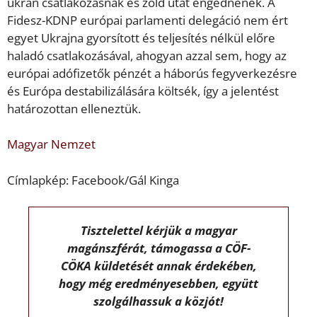
ukrán csatlakozásnak és zöld utat engednének. A
Fidesz-KDNP európai parlamenti delegáció nem ért
egyet Ukrajna gyorsított és teljesítés nélkül előre
haladó csatlakozásával, ahogyan azzal sem, hogy az
európai adófizetők pénzét a háborús fegyverkezésre
és Európa destabilizálására költsék, így a jelentést
határozottan elleneztük.
Magyar Nemzet
Címlapkép: Facebook/Gál Kinga
Tisztelettel kérjük a magyar
magánszférát, támogassa a CÖF-
CÖKA küldetését annak érdekében,
hogy még eredményesebben, együtt
szolgálhassuk a közjót!