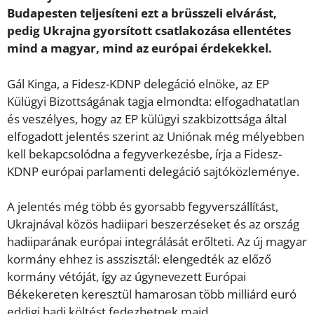
Budapesten teljesíteni ezt a brüsszeli elvárást,
pedig Ukrajna gyorsított csatlakozása ellentétes
mind a magyar, mind az európai érdekekkel.
Gál Kinga, a Fidesz-KDNP delegáció elnöke, az EP
Külügyi Bizottságának tagja elmondta: elfogadhatatlan
és veszélyes, hogy az EP külügyi szakbizottsága által
elfogadott jelentés szerint az Uniónak még mélyebben
kell bekapcsolódna a fegyverkezésbe, írja a Fidesz-
KDNP európai parlamenti delegáció sajtóközleménye.
A jelentés még több és gyorsabb fegyverszállítást,
Ukrajnával közös hadiipari beszerzéseket és az ország
hadiiparának európai integrálását erőlteti. Az új magyar
kormány ehhez is asszisztál: elengedték az előző
kormány vétóját, így az úgynevezett Európai
Békekereten keresztül hamarosan több milliárd euró
eddigi hadi költést fedezhetnek majd