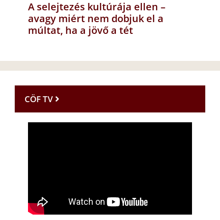
A selejtezés kultúrája ellen –
avagy miért nem dobjuk el a
múltat, ha a jövő a tét
CÖF TV